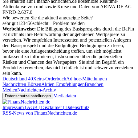
Sie erhalten auf FinanzNachrichten.de kostenlose Realtime-
Aktienkurse von
und
sowie Kurse und Daten von
ARIVA.DE AG
.
FNRD-2.627.0
Wie bewerten Sie die aktuell angezeigte Seite?
sehr gut
1
2
3
4
5
6
schlecht
Problem melden
Werbehinweise:
Die Billigung des Basisprospekts durch die BaFin
ist nicht als ihre Befürwortung der angebotenen Wertpapiere zu
verstehen. Wir empfehlen Interessenten und potenziellen Anlegern
den Basisprospekt und die Endgültigen Bedingungen zu lesen,
bevor sie eine Anlageentscheidung treffen, um sich möglichst
umfassend zu informieren, insbesondere über die potenziellen
Risiken und Chancen des Wertpapiers. Sie sind im Begriff, ein
Produkt zu erwerben, das nicht einfach ist und schwer zu verstehen
sein kann.
Deutschland 40
Xetra-Orderbuch
Ad hoc-Mitteilungen
Nachrichten Börsen
Aktien-Empfehlungen
Branchen
Medien
Nachrichten-Archiv
Mediadaten
Datenschutzeinstellungen
Impressum | AGB | Disclaimer | Datenschutz
RSS-News von FinanzNachrichten.de