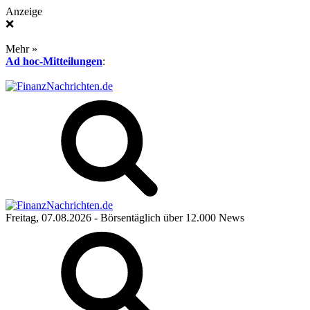
Anzeige
❌
Mehr »
Ad hoc-Mitteilungen
:
Freitag, 07.08.2026
- Börsentäglich über 12.000 News