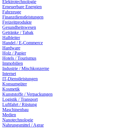
Elektrotechnologie
Erneuerbare Energien
Fahrzeuge
Finanzdienstleistungen
Freizeitprodukte
Gesundheitswesen
Getränke / Tabak
Halbleiter
Handel / E-Commerce
Hardware
Holz / Papier
Hotels / Tourismus
Immobilien
Industrie / Mischkonzerne
Internet
IT-Dienstleistungen
Konsumgüter
Kosmetik
Kunststoffe / Verpackungen
Logistik / Transport
Luftfahrt / Rüstung
Maschinenbau
Medien
Nanotechnologie
Nahrungsmittel / Agrar