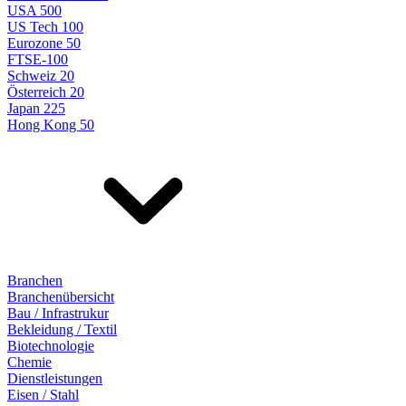
USA 500
US Tech 100
Eurozone 50
FTSE-100
Schweiz 20
Österreich 20
Japan 225
Hong Kong 50
Branchen
Branchenübersicht
Bau / Infrastrukur
Bekleidung / Textil
Biotechnologie
Chemie
Dienstleistungen
Eisen / Stahl