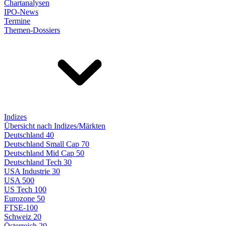
Chartanalysen
IPO-News
Termine
Themen-Dossiers
Indizes
Übersicht nach Indizes/Märkten
Deutschland 40
Deutschland Small Cap 70
Deutschland Mid Cap 50
Deutschland Tech 30
USA Industrie 30
USA 500
US Tech 100
Eurozone 50
FTSE-100
Schweiz 20
Österreich 20