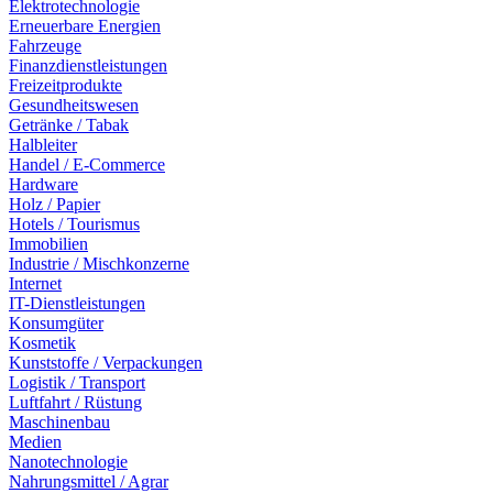
Elektrotechnologie
Erneuerbare Energien
Fahrzeuge
Finanzdienstleistungen
Freizeitprodukte
Gesundheitswesen
Getränke / Tabak
Halbleiter
Handel / E-Commerce
Hardware
Holz / Papier
Hotels / Tourismus
Immobilien
Industrie / Mischkonzerne
Internet
IT-Dienstleistungen
Konsumgüter
Kosmetik
Kunststoffe / Verpackungen
Logistik / Transport
Luftfahrt / Rüstung
Maschinenbau
Medien
Nanotechnologie
Nahrungsmittel / Agrar