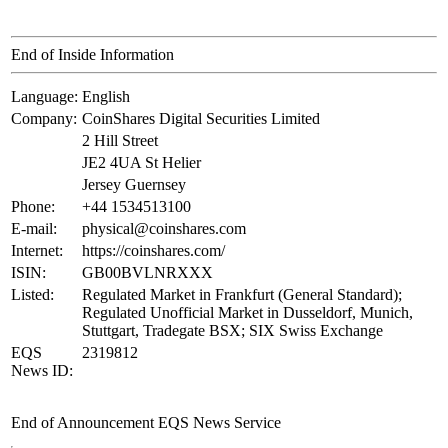
End of Inside Information
Language:
English
Company:
CoinShares Digital Securities Limited
2 Hill Street
JE2 4UA St Helier
Jersey Guernsey
Phone:
+44 1534513100
E-mail:
physical@coinshares.com
Internet:
https://coinshares.com/
ISIN:
GB00BVLNRXXX
Listed:
Regulated Market in Frankfurt (General Standard);
Regulated Unofficial Market in Dusseldorf, Munich,
Stuttgart, Tradegate BSX; SIX Swiss Exchange
EQS
2319812
News ID:
End of Announcement
EQS News Service