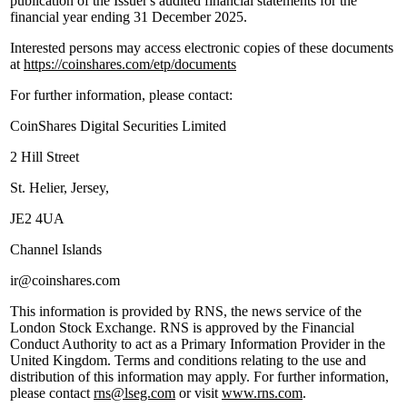
publication of the Issuer's audited financial statements for the
financial year ending 31 December 2025.
Interested persons may access electronic copies of these documents
at
https://coinshares.com/etp/documents
For further information, please contact:
CoinShares Digital Securities Limited
2 Hill Street
St. Helier, Jersey,
JE2 4UA
Channel Islands
ir@coinshares.com
This information is provided by RNS, the news service of the
London Stock Exchange. RNS is approved by the Financial
Conduct Authority to act as a Primary Information Provider in the
United Kingdom. Terms and conditions relating to the use and
distribution of this information may apply. For further information,
please contact
rns@lseg.com
or visit
www.rns.com
.