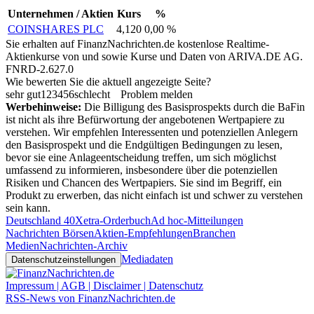
Unternehmen / Aktien
Kurs
%
COINSHARES PLC
4,120
0,00 %
Sie erhalten auf FinanzNachrichten.de kostenlose Realtime-
Aktienkurse von
und
sowie Kurse und Daten von
ARIVA.DE AG
.
FNRD-2.627.0
Wie bewerten Sie die aktuell angezeigte Seite?
sehr gut
1
2
3
4
5
6
schlecht
Problem melden
Werbehinweise:
Die Billigung des Basisprospekts durch die BaFin
ist nicht als ihre Befürwortung der angebotenen Wertpapiere zu
verstehen. Wir empfehlen Interessenten und potenziellen Anlegern
den Basisprospekt und die Endgültigen Bedingungen zu lesen,
bevor sie eine Anlageentscheidung treffen, um sich möglichst
umfassend zu informieren, insbesondere über die potenziellen
Risiken und Chancen des Wertpapiers. Sie sind im Begriff, ein
Produkt zu erwerben, das nicht einfach ist und schwer zu verstehen
sein kann.
Deutschland 40
Xetra-Orderbuch
Ad hoc-Mitteilungen
Nachrichten Börsen
Aktien-Empfehlungen
Branchen
Medien
Nachrichten-Archiv
Mediadaten
Datenschutzeinstellungen
Impressum | AGB | Disclaimer | Datenschutz
RSS-News von FinanzNachrichten.de