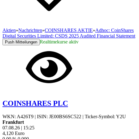
Aktien
»
Nachrichten
»
COINSHARES AKTIE
»
Adhoc: CoinShares
Digital Securities Limited: CSDS 2025 Audited Financial Statement
Realtimekurse aktiv
Push Mitteilungen
COINSHARES PLC
WKN: A426T9
|
ISIN: JE00BS6SC522
|
Ticker-Symbol: Y2U
Frankfurt
07.08.26
|
15:25
4,120
Euro
0,00 %
0,000