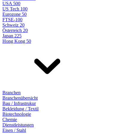
USA 500
US Tech 100
Eurozone 50
FTSE-100
Schweiz 20
Österreich 20
Japan 225
Hong Kong 50
Branchen
Branchenübersicht
Bau / Infrastrukur
Bekleidung / Textil
Biotechnologie
Chemie
Dienstleistungen
Eisen / Stahl