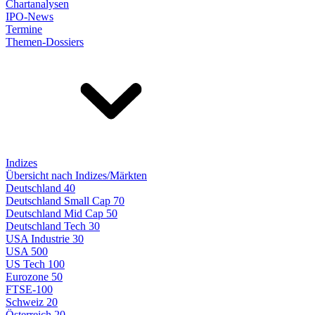
Chartanalysen
IPO-News
Termine
Themen-Dossiers
Indizes
Übersicht nach Indizes/Märkten
Deutschland 40
Deutschland Small Cap 70
Deutschland Mid Cap 50
Deutschland Tech 30
USA Industrie 30
USA 500
US Tech 100
Eurozone 50
FTSE-100
Schweiz 20
Österreich 20