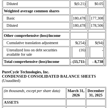
Diluted
$(0.21)
$0.05
Weighted average common shares
Basic
180,478
177,308
Diluted
180,478
178,506
Other comprehensive (loss)/income
Cumulative translation adjustment
$(254)
$(94)
Unrealized loss on debt securities
(16)
-
available for sale
Total comprehensive (loss)/income
-
(33,711
:
-
8,738
PureCycle Technologies, Inc.
CONDENSED CONSOLIDATED BALANCE SHEETS
(Unaudited)
(in thousands, except per share data)
March 31,
December
2026
31, 2025
ASSETS