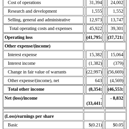
Cost of operations
31,394
24,002
Research and development
1,555
1,552
Selling, general and administrative
12,973
13,747
Total operating costs and expenses
45,922
39,301
Operating loss
(41,795
:
(37,721
:
Other expense/(income)
Interest expense
15,382
15,064
Interest income
(1,382)
(379)
Change in fair value of warrants
(22,997)
(56,669)
Other expense/(income), net
643
(4,569)
Total other income
(8,354
:
(46,553
:
Net (loss)/income
-
-
8,832
(33,441
:
(Loss)/earnings per share
Basic
$(0.21)
$0.05