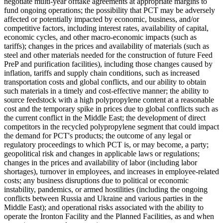
negotiate multi-year offtake agreements at appropriate margins to
fund ongoing operations; the possibility that PCT may be adversely
affected or potentially impacted by economic, business, and/or
competitive factors, including interest rates, availability of capital,
economic cycles, and other macro-economic impacts (such as
tariffs); changes in the prices and availability of materials (such as
steel and other materials needed for the construction of future Feed
PreP and purification facilities), including those changes caused by
inflation, tariffs and supply chain conditions, such as increased
transportation costs and global conflicts, and our ability to obtain
such materials in a timely and cost-effective manner; the ability to
source feedstock with a high polypropylene content at a reasonable
cost and the temporary spike in prices due to global conflicts such as
the current conflict in the Middle East; the development of direct
competitors in the recycled polypropylene segment that could impact
the demand for PCT's products; the outcome of any legal or
regulatory proceedings to which PCT is, or may become, a party;
geopolitical risk and changes in applicable laws or regulations;
changes in the prices and availability of labor (including labor
shortages), turnover in employees, and increases in employee-related
costs; any business disruptions due to political or economic
instability, pandemics, or armed hostilities (including the ongoing
conflicts between Russia and Ukraine and various parties in the
Middle East); and operational risks associated with the ability to
operate the Ironton Facility and the Planned Facilities, as and when