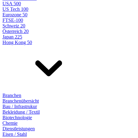
USA 500
US Tech 100
Eurozone 50
FTSE-100
Schweiz 20
Österreich 20
Japan 225
Hong Kong 50
Branchen
Branchenübersicht
Bau / Infrastrukur
Bekleidung / Textil
Biotechnologie
Chemie
Dienstleistungen
Eisen / Stahl