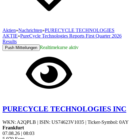
Aktien
»
Nachrichten
»
PURECYCLE TECHNOLOGIES
AKTIE
»
PureCycle Technologies Reports First Quarter 2026
Results
Realtimekurse aktiv
Push Mitteilungen
PURECYCLE TECHNOLOGIES INC
WKN: A2QPLB
|
ISIN: US74623V1035
|
Ticker-Symbol: 0AY
Frankfurt
07.08.26
|
08:03
5,970
Euro