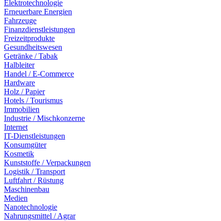
Elektrotechnologie
Erneuerbare Energien
Fahrzeuge
Finanzdienstleistungen
Freizeitprodukte
Gesundheitswesen
Getränke / Tabak
Halbleiter
Handel / E-Commerce
Hardware
Holz / Papier
Hotels / Tourismus
Immobilien
Industrie / Mischkonzerne
Internet
IT-Dienstleistungen
Konsumgüter
Kosmetik
Kunststoffe / Verpackungen
Logistik / Transport
Luftfahrt / Rüstung
Maschinenbau
Medien
Nanotechnologie
Nahrungsmittel / Agrar