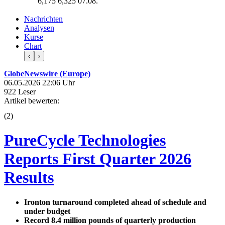
6,175
6,325
07.08.
Nachrichten
Analysen
Kurse
Chart
‹
›
GlobeNewswire (Europe)
06.05.2026 22:06 Uhr
922 Leser
Artikel bewerten:
(
2
)
PureCycle Technologies
Reports First Quarter 2026
Results
Ironton turnaround completed ahead of schedule and
under budget
Record 8.4 million pounds of quarterly production