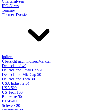
Chartanalysen
IPO-News
Termine
Themen-Dossiers
Indizes
Übersicht nach Indizes/Märkten
Deutschland 40
Deutschland Small Cap 70
Deutschland Mid Cap 50
Deutschland Tech 30
USA Industrie 30
USA 500
US Tech 100
Eurozone 50
FTSE-100
Schweiz 20
Österreich 20