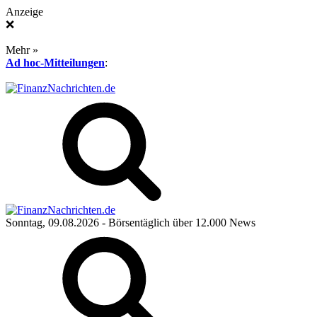
Anzeige
❌
Mehr »
Ad hoc-Mitteilungen
:
Sonntag, 09.08.2026
- Börsentäglich über 12.000 News