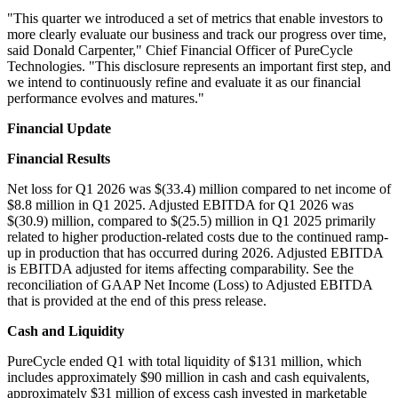
"This quarter we introduced a set of metrics that enable investors to
more clearly evaluate our business and track our progress over time,
said Donald Carpenter," Chief Financial Officer of PureCycle
Technologies. "This disclosure represents an important first step, and
we intend to continuously refine and evaluate it as our financial
performance evolves and matures."
Financial Update
Financial Results
Net loss for Q1 2026 was $(33.4) million compared to net income of
$8.8 million in Q1 2025. Adjusted EBITDA for Q1 2026 was
$(30.9) million, compared to $(25.5) million in Q1 2025 primarily
related to higher production-related costs due to the continued ramp-
up in production that has occurred during 2026. Adjusted EBITDA
is EBITDA adjusted for items affecting comparability. See the
reconciliation of GAAP Net Income (Loss) to Adjusted EBITDA
that is provided at the end of this press release.
Cash and Liquidity
PureCycle ended Q1 with total liquidity of $131 million, which
includes approximately $90 million in cash and cash equivalents,
approximately $31 million of excess cash invested in marketable