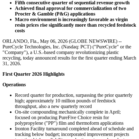
Fifth consecutive quarter of sequential revenue growth
Achieved final approval for commercialization of two
Procter & Gamble (P&G) applications
Macro environment is increasingly favorable as virgin
resin prices rise significantly more than recycled feedstock
costs
ORLANDO, Fla., May 06, 2026 (GLOBE NEWSWIRE) --
PureCycle Technologies, Inc. (Nasdaq: PCT) ("PureCycle" or the
"Company"), a U.S.-based company revolutionizing plastic
recycling, today announced results for the first quarter ending March
31, 2026.
First Quarter 2026 Highlights
Operations
Record quarter for production, surpassing the prior quarterly
high; approximately 10 million pounds of feedstock
throughput, also a new quarterly record
On-site compounding mechanically complete in April;
focused on producing PureFive Choice resin for
polypropylene ("PP") film and thermoform applications
Ironton Facility turnaround completed ahead of schedule and
tracking below budget; incorporated improvement projects