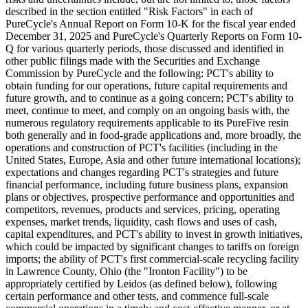
described in the section entitled "Risk Factors" in each of
PureCycle's Annual Report on Form 10-K for the fiscal year ended
December 31, 2025 and PureCycle's Quarterly Reports on Form 10-
Q for various quarterly periods, those discussed and identified in
other public filings made with the Securities and Exchange
Commission by PureCycle and the following: PCT's ability to
obtain funding for our operations, future capital requirements and
future growth, and to continue as a going concern; PCT's ability to
meet, continue to meet, and comply on an ongoing basis with, the
numerous regulatory requirements applicable to its PureFive resin
both generally and in food-grade applications and, more broadly, the
operations and construction of PCT's facilities (including in the
United States, Europe, Asia and other future international locations);
expectations and changes regarding PCT's strategies and future
financial performance, including future business plans, expansion
plans or objectives, prospective performance and opportunities and
competitors, revenues, products and services, pricing, operating
expenses, market trends, liquidity, cash flows and uses of cash,
capital expenditures, and PCT's ability to invest in growth initiatives,
which could be impacted by significant changes to tariffs on foreign
imports; the ability of PCT's first commercial-scale recycling facility
in Lawrence County, Ohio (the "Ironton Facility") to be
appropriately certified by Leidos (as defined below), following
certain performance and other tests, and commence full-scale