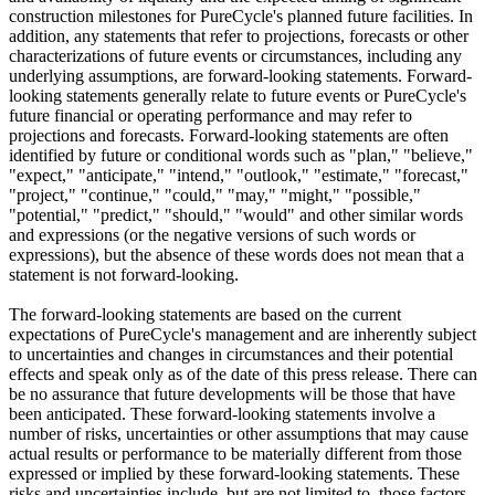
construction milestones for PureCycle's planned future facilities. In
addition, any statements that refer to projections, forecasts or other
characterizations of future events or circumstances, including any
underlying assumptions, are forward-looking statements. Forward-
looking statements generally relate to future events or PureCycle's
future financial or operating performance and may refer to
projections and forecasts. Forward-looking statements are often
identified by future or conditional words such as "plan," "believe,"
"expect," "anticipate," "intend," "outlook," "estimate," "forecast,"
"project," "continue," "could," "may," "might," "possible,"
"potential," "predict," "should," "would" and other similar words
and expressions (or the negative versions of such words or
expressions), but the absence of these words does not mean that a
statement is not forward-looking.
The forward-looking statements are based on the current
expectations of PureCycle's management and are inherently subject
to uncertainties and changes in circumstances and their potential
effects and speak only as of the date of this press release. There can
be no assurance that future developments will be those that have
been anticipated. These forward-looking statements involve a
number of risks, uncertainties or other assumptions that may cause
actual results or performance to be materially different from those
expressed or implied by these forward-looking statements. These
risks and uncertainties include, but are not limited to, those factors