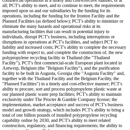
commercial operations in a timely and cost-effective manner, or at
all; PCT's ability to meet, and to continue to meet, the requirements
imposed upon us and our subsidiaries by the funding for its
operations, including the funding for the Ironton Facility and the
Planned Facilities (as defined below); PCT's ability to minimize or
eliminate the many hazards and operational risks at its
manufacturing facilities that can result in potential injury to
individuals, disrupt PCT's business, including interruptions or
disruptions in operations at PCT's facilities, and subject PCT to
liability and increased costs; PCT's ability to complete the necessary
funding with respect to, and complete the construction of, the new
polypropylene recycling facility in Thailand (the "Thailand
Facility"), PCT's first commercial-scale European plant located in
Antwerp, Belgium (the "Belgium Facility"), and the purification
facility to be built in Augusta, Georgia (the "Augusta Facility" and,
together with the Thailand Facility and the Belgium Facility, the
"Planned Facilities") in a timely and cost-effective manner; PCT's
ability to procure, sort and process polypropylene plastic waste at
our planned plastic waste prep facilities; PCT's ability to maintain
exclusivity under The Procter & Gamble Company license; the
implementation, market acceptance and success of PCT's business
model and growth strategy, which includes PCT's ability to bring a
total of one billion pounds of installed polypropylene recycling
capability online by 2030, and PCT's ability to meet related
construction, regulatory, and financing requirements; the ability to