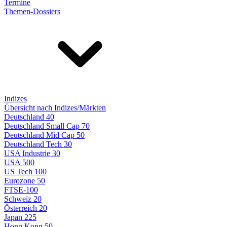
Termine
Themen-Dossiers
Indizes
Übersicht nach Indizes/Märkten
Deutschland 40
Deutschland Small Cap 70
Deutschland Mid Cap 50
Deutschland Tech 30
USA Industrie 30
USA 500
US Tech 100
Eurozone 50
FTSE-100
Schweiz 20
Österreich 20
Japan 225
Hong Kong 50