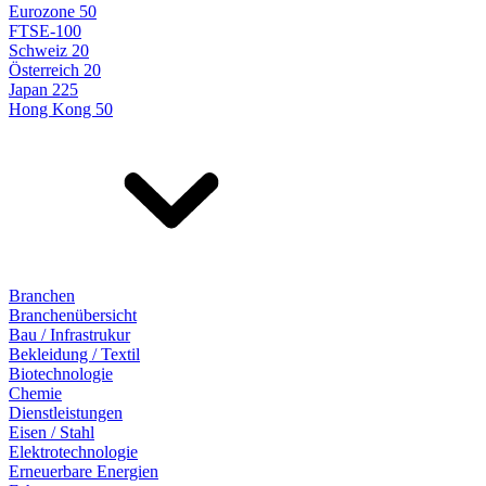
Eurozone 50
FTSE-100
Schweiz 20
Österreich 20
Japan 225
Hong Kong 50
Branchen
Branchenübersicht
Bau / Infrastrukur
Bekleidung / Textil
Biotechnologie
Chemie
Dienstleistungen
Eisen / Stahl
Elektrotechnologie
Erneuerbare Energien