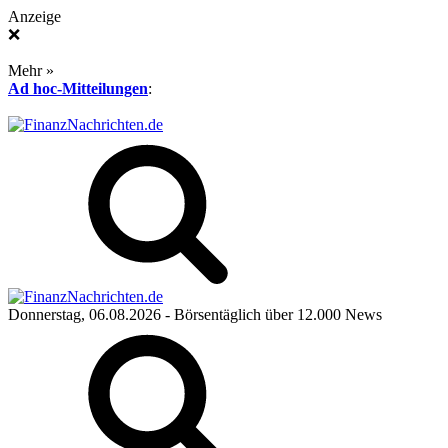
Anzeige
❌
Mehr »
Ad hoc-Mitteilungen
:
Donnerstag, 06.08.2026
- Börsentäglich über 12.000 News