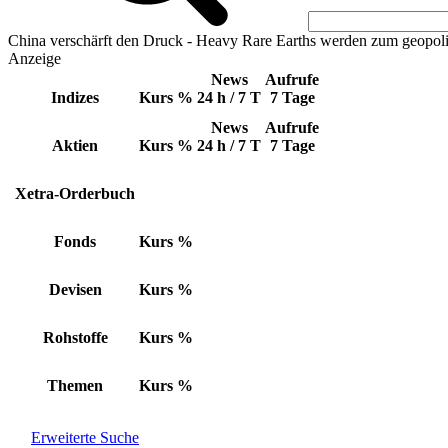
China verschärft den Druck - Heavy Rare Earths werden zum geopoli
Anzeige
News
Aufrufe
Indizes
Kurs
%
24 h / 7 T
7 Tage
News
Aufrufe
Aktien
Kurs
%
24 h / 7 T
7 Tage
Xetra-Orderbuch
Fonds
Kurs
%
Devisen
Kurs
%
Rohstoffe
Kurs
%
Themen
Kurs
%
Erweiterte Suche