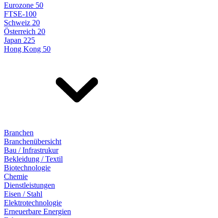
Eurozone 50
FTSE-100
Schweiz 20
Österreich 20
Japan 225
Hong Kong 50
Branchen
Branchenübersicht
Bau / Infrastrukur
Bekleidung / Textil
Biotechnologie
Chemie
Dienstleistungen
Eisen / Stahl
Elektrotechnologie
Erneuerbare Energien