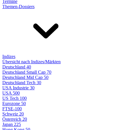
Termine
Themen-Dossiers
Indizes
Übersicht nach Indizes/Märkten
Deutschland 40
Deutschland Small Cap 70
Deutschland Mid Cap 50
Deutschland Tech 30
USA Industrie 30
USA 500
US Tech 100
Eurozone 50
FTSE-100
Schweiz 20
Österreich 20
Japan 225
Hong Kong 50