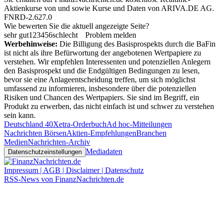
Aktienkurse von
und
sowie Kurse und Daten von
ARIVA.DE AG
.
FNRD-2.627.0
Wie bewerten Sie die aktuell angezeigte Seite?
sehr gut
1
2
3
4
5
6
schlecht
Problem melden
Werbehinweise:
Die Billigung des Basisprospekts durch die BaFin
ist nicht als ihre Befürwortung der angebotenen Wertpapiere zu
verstehen. Wir empfehlen Interessenten und potenziellen Anlegern
den Basisprospekt und die Endgültigen Bedingungen zu lesen,
bevor sie eine Anlageentscheidung treffen, um sich möglichst
umfassend zu informieren, insbesondere über die potenziellen
Risiken und Chancen des Wertpapiers. Sie sind im Begriff, ein
Produkt zu erwerben, das nicht einfach ist und schwer zu verstehen
sein kann.
Deutschland 40
Xetra-Orderbuch
Ad hoc-Mitteilungen
Nachrichten Börsen
Aktien-Empfehlungen
Branchen
Medien
Nachrichten-Archiv
Mediadaten
Datenschutzeinstellungen
Impressum | AGB | Disclaimer | Datenschutz
RSS-News von FinanzNachrichten.de