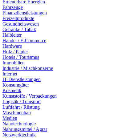
Erneuerbare Energien
Fahrzeuge
Finanzdienstleistungen
Freizeitprodukte
Gesundheitswesen
Getränke / Tabak
Halbleiter
Handel / E-Commerce
Hardware
Holz / Papier
Hotels / Tourismus
Immobilien
Industrie / Mischkonzerne
Internet
IT-Dienstleistungen
Konsumgüter
Kosmetik
Kunststoffe / Verpackungen
Logistik / Transport
Luftfahrt / Rüstung
Maschinenbau
Medien
Nanotechnologie
Nahrungsmittel / Agrar
Netzwerktechnik