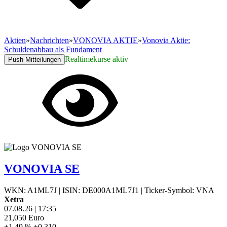
Aktien
»
Nachrichten
»
VONOVIA AKTIE
»
Vonovia Aktie:
Schuldenabbau als Fundament
Realtimekurse aktiv
Push Mitteilungen
VONOVIA SE
WKN: A1ML7J
|
ISIN: DE000A1ML7J1
|
Ticker-Symbol: VNA
Xetra
07.08.26
|
17:35
21,050
Euro
+1,49 %
+0,310