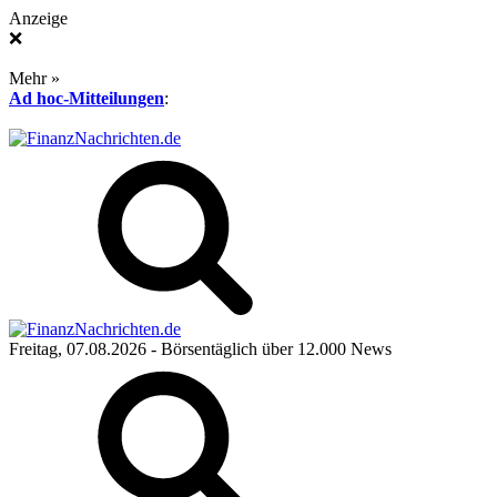
Anzeige
❌
Mehr »
Ad hoc-Mitteilungen
:
Freitag, 07.08.2026
- Börsentäglich über 12.000 News