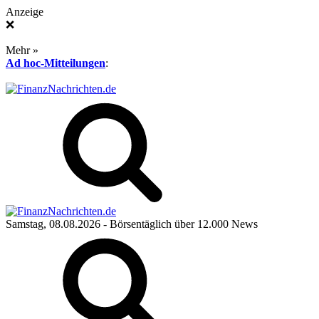
Anzeige
❌
Mehr »
Ad hoc-Mitteilungen
:
Samstag, 08.08.2026
- Börsentäglich über 12.000 News