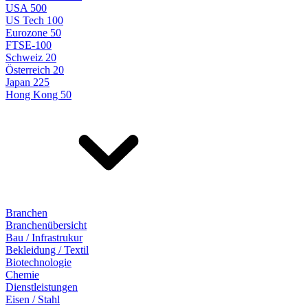
USA 500
US Tech 100
Eurozone 50
FTSE-100
Schweiz 20
Österreich 20
Japan 225
Hong Kong 50
Branchen
Branchenübersicht
Bau / Infrastrukur
Bekleidung / Textil
Biotechnologie
Chemie
Dienstleistungen
Eisen / Stahl