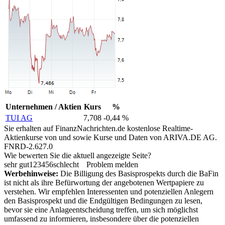
Unternehmen / Aktien
Kurs
%
TUI AG
7,708
-0,44 %
Sie erhalten auf FinanzNachrichten.de kostenlose Realtime-
Aktienkurse von
und
sowie Kurse und Daten von
ARIVA.DE AG
.
FNRD-2.627.0
Wie bewerten Sie die aktuell angezeigte Seite?
sehr gut
1
2
3
4
5
6
schlecht
Problem melden
Werbehinweise:
Die Billigung des Basisprospekts durch die BaFin
ist nicht als ihre Befürwortung der angebotenen Wertpapiere zu
verstehen. Wir empfehlen Interessenten und potenziellen Anlegern
den Basisprospekt und die Endgültigen Bedingungen zu lesen,
bevor sie eine Anlageentscheidung treffen, um sich möglichst
umfassend zu informieren, insbesondere über die potenziellen