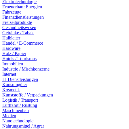
Elektrotechnologie
Erneuerbare Energien
Fahrzeuge
Finanzdienstleistungen
Freizeitprodukte
Gesundheitswesen
Getränke / Tabak
Halbleiter
Handel / E-Commerce
Hardware
Holz / Papier
Hotels / Tourismus
Immobilien
Industrie / Mischkonzerne
Internet
IT-Dienstleistungen
Konsumgüter
Kosmetik
Kunststoffe / Verpackungen
Logistik / Transport
Luftfahrt / Rüstung
Maschinenbau
Medien
Nanotechnologie
Nahrungsmittel / Agrar