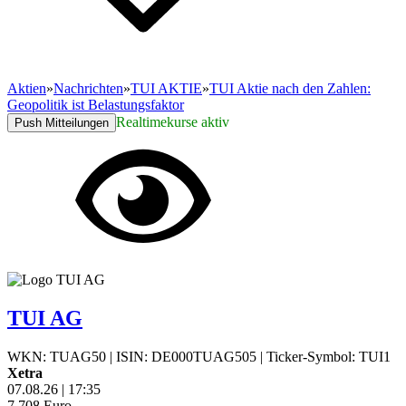
Aktien
»
Nachrichten
»
TUI AKTIE
»
TUI Aktie nach den Zahlen:
Geopolitik ist Belastungsfaktor
Realtimekurse aktiv
Push Mitteilungen
TUI AG
WKN: TUAG50
|
ISIN: DE000TUAG505
|
Ticker-Symbol: TUI1
Xetra
07.08.26
|
17:35
7,708
Euro