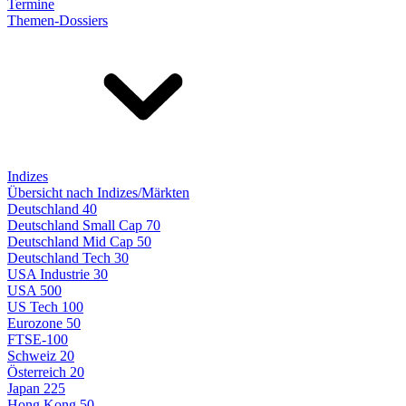
Termine
Themen-Dossiers
Indizes
Übersicht nach Indizes/Märkten
Deutschland 40
Deutschland Small Cap 70
Deutschland Mid Cap 50
Deutschland Tech 30
USA Industrie 30
USA 500
US Tech 100
Eurozone 50
FTSE-100
Schweiz 20
Österreich 20
Japan 225
Hong Kong 50