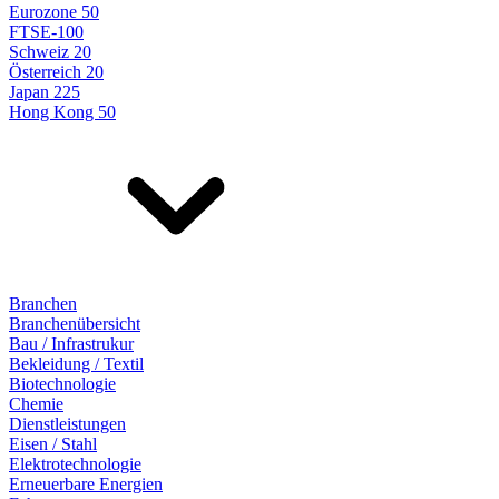
Eurozone 50
FTSE-100
Schweiz 20
Österreich 20
Japan 225
Hong Kong 50
Branchen
Branchenübersicht
Bau / Infrastrukur
Bekleidung / Textil
Biotechnologie
Chemie
Dienstleistungen
Eisen / Stahl
Elektrotechnologie
Erneuerbare Energien