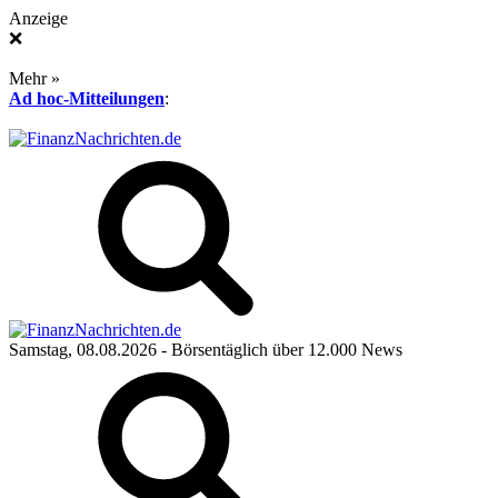
Anzeige
❌
Mehr »
Ad hoc-Mitteilungen
:
Samstag, 08.08.2026
- Börsentäglich über 12.000 News