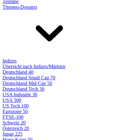
Termine
Themen-Dossiers
Indizes
Übersicht nach Indizes/Märkten
Deutschland 40
Deutschland Small Cap 70
Deutschland Mid Cap 50
Deutschland Tech 30
USA Industrie 30
USA 500
US Tech 100
Eurozone 50
FTSE-100
Schweiz 20
Österreich 20
Japan 225
Hong Kong 50