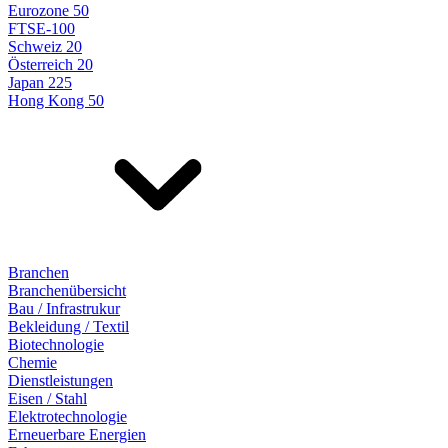
Eurozone 50
FTSE-100
Schweiz 20
Österreich 20
Japan 225
Hong Kong 50
Branchen
Branchenübersicht
Bau / Infrastrukur
Bekleidung / Textil
Biotechnologie
Chemie
Dienstleistungen
Eisen / Stahl
Elektrotechnologie
Erneuerbare Energien