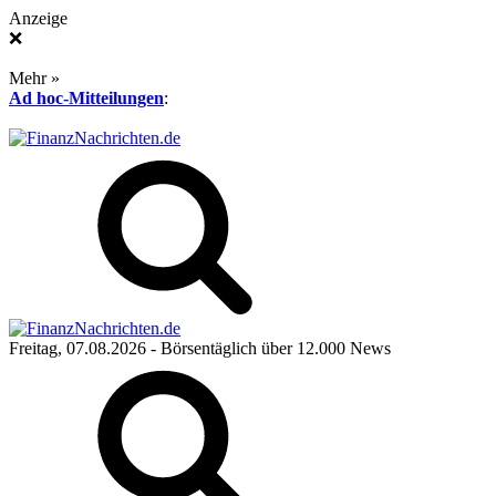
Anzeige
❌
Mehr »
Ad hoc-Mitteilungen
:
Freitag, 07.08.2026
- Börsentäglich über 12.000 News