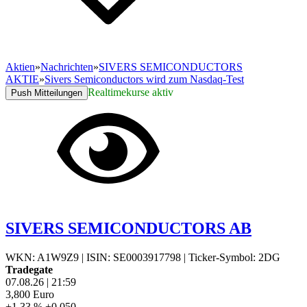
Aktien
»
Nachrichten
»
SIVERS SEMICONDUCTORS
AKTIE
»
Sivers Semiconductors wird zum Nasdaq-Test
Realtimekurse aktiv
Push Mitteilungen
SIVERS SEMICONDUCTORS AB
WKN: A1W9Z9
|
ISIN: SE0003917798
|
Ticker-Symbol: 2DG
Tradegate
07.08.26
|
21:59
3,800
Euro
+1,33 %
+0,050