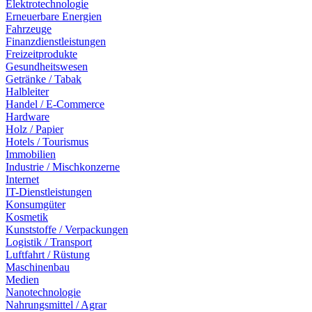
Elektrotechnologie
Erneuerbare Energien
Fahrzeuge
Finanzdienstleistungen
Freizeitprodukte
Gesundheitswesen
Getränke / Tabak
Halbleiter
Handel / E-Commerce
Hardware
Holz / Papier
Hotels / Tourismus
Immobilien
Industrie / Mischkonzerne
Internet
IT-Dienstleistungen
Konsumgüter
Kosmetik
Kunststoffe / Verpackungen
Logistik / Transport
Luftfahrt / Rüstung
Maschinenbau
Medien
Nanotechnologie
Nahrungsmittel / Agrar