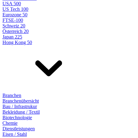
USA 500
US Tech 100
Eurozone 50
FTSE-100
Schweiz 20
Österreich 20
Japan 225
Hong Kong 50
Branchen
Branchenübersicht
Bau / Infrastrukur
Bekleidung / Textil
Biotechnologie
Chemie
Dienstleistungen
Eisen / Stahl