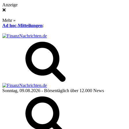
Anzeige
❌
Mehr »
Ad hoc-Mitteilungen
:
Sonntag, 09.08.2026
- Börsentäglich über 12.000 News