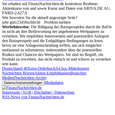
Sie erhalten auf FinanzNachrichten.de kostenlose Realtime-
Aktienkurse von
und
sowie Kurse und Daten von
ARIVA.DE AG
.
FNRD-2.627.0
Wie bewerten Sie die aktuell angezeigte Seite?
sehr gut
1
2
3
4
5
6
schlecht
Problem melden
Werbehinweise:
Die Billigung des Basisprospekts durch die BaFin
ist nicht als ihre Befürwortung der angebotenen Wertpapiere zu
verstehen. Wir empfehlen Interessenten und potenziellen Anlegern
den Basisprospekt und die Endgültigen Bedingungen zu lesen,
bevor sie eine Anlageentscheidung treffen, um sich möglichst
umfassend zu informieren, insbesondere über die potenziellen
Risiken und Chancen des Wertpapiers. Sie sind im Begriff, ein
Produkt zu erwerben, das nicht einfach ist und schwer zu verstehen
sein kann.
Deutschland 40
Xetra-Orderbuch
Ad hoc-Mitteilungen
Nachrichten Börsen
Aktien-Empfehlungen
Branchen
Medien
Nachrichten-Archiv
Mediadaten
Datenschutzeinstellungen
Impressum | AGB | Disclaimer | Datenschutz
RSS-News von FinanzNachrichten.de