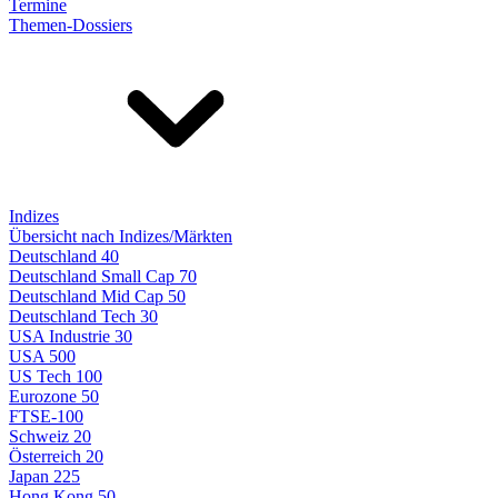
Termine
Themen-Dossiers
Indizes
Übersicht nach Indizes/Märkten
Deutschland 40
Deutschland Small Cap 70
Deutschland Mid Cap 50
Deutschland Tech 30
USA Industrie 30
USA 500
US Tech 100
Eurozone 50
FTSE-100
Schweiz 20
Österreich 20
Japan 225
Hong Kong 50