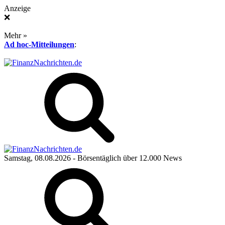
Anzeige
❌
Mehr »
Ad hoc-Mitteilungen
:
Samstag, 08.08.2026
- Börsentäglich über 12.000 News