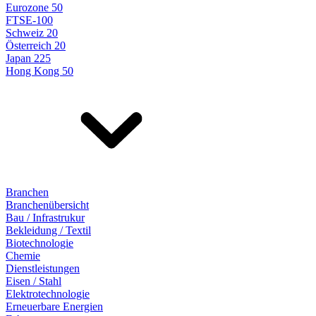
Eurozone 50
FTSE-100
Schweiz 20
Österreich 20
Japan 225
Hong Kong 50
Branchen
Branchenübersicht
Bau / Infrastrukur
Bekleidung / Textil
Biotechnologie
Chemie
Dienstleistungen
Eisen / Stahl
Elektrotechnologie
Erneuerbare Energien