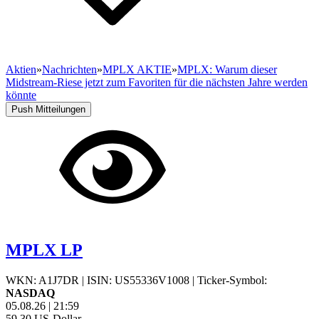
Aktien
»
Nachrichten
»
MPLX AKTIE
»
MPLX: Warum dieser
Midstream-Riese jetzt zum Favoriten für die nächsten Jahre werden
könnte
Push Mitteilungen
MPLX LP
WKN: A1J7DR
|
ISIN: US55336V1008
|
Ticker-Symbol:
NASDAQ
05.08.26
|
21:59
59,30
US-Dollar