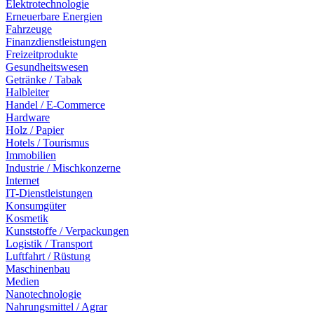
Elektrotechnologie
Erneuerbare Energien
Fahrzeuge
Finanzdienstleistungen
Freizeitprodukte
Gesundheitswesen
Getränke / Tabak
Halbleiter
Handel / E-Commerce
Hardware
Holz / Papier
Hotels / Tourismus
Immobilien
Industrie / Mischkonzerne
Internet
IT-Dienstleistungen
Konsumgüter
Kosmetik
Kunststoffe / Verpackungen
Logistik / Transport
Luftfahrt / Rüstung
Maschinenbau
Medien
Nanotechnologie
Nahrungsmittel / Agrar