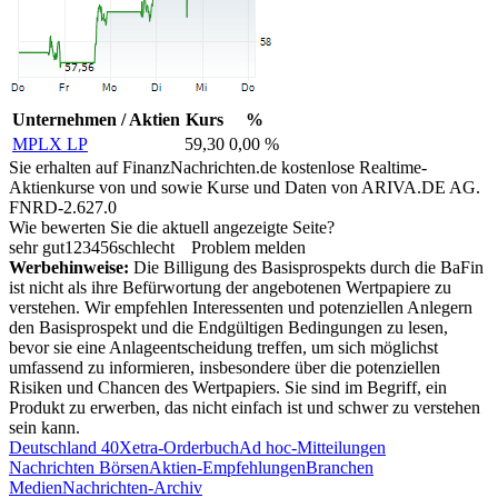
Unternehmen / Aktien
Kurs
%
MPLX LP
59,30
0,00 %
Sie erhalten auf FinanzNachrichten.de kostenlose Realtime-
Aktienkurse von
und
sowie Kurse und Daten von
ARIVA.DE AG
.
FNRD-2.627.0
Wie bewerten Sie die aktuell angezeigte Seite?
sehr gut
1
2
3
4
5
6
schlecht
Problem melden
Werbehinweise:
Die Billigung des Basisprospekts durch die BaFin
ist nicht als ihre Befürwortung der angebotenen Wertpapiere zu
verstehen. Wir empfehlen Interessenten und potenziellen Anlegern
den Basisprospekt und die Endgültigen Bedingungen zu lesen,
bevor sie eine Anlageentscheidung treffen, um sich möglichst
umfassend zu informieren, insbesondere über die potenziellen
Risiken und Chancen des Wertpapiers. Sie sind im Begriff, ein
Produkt zu erwerben, das nicht einfach ist und schwer zu verstehen
sein kann.
Deutschland 40
Xetra-Orderbuch
Ad hoc-Mitteilungen
Nachrichten Börsen
Aktien-Empfehlungen
Branchen
Medien
Nachrichten-Archiv