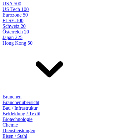
USA 500
US Tech 100
Eurozone 50
FTSE-100
Schweiz 20
Österreich 20
Japan 225
Hong Kong 50
Branchen
Branchenübersicht
Bau / Infrastrukur
Bekleidung / Textil
Biotechnologie
Chemie
Dienstleistungen
Eisen / Stahl