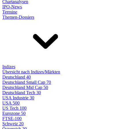
Chartanalysen
IPO-News
Termine
Themen-Dossiers
Indizes
Übersicht nach Indizes/Märkten
Deutschland 40
Deutschland Small Cap 70
Deutschland Mid Cap 50
Deutschland Tech 30
USA Industrie 30
USA 500
US Tech 100
Eurozone 50
FTSE-100
Schweiz 20
Österreich 20