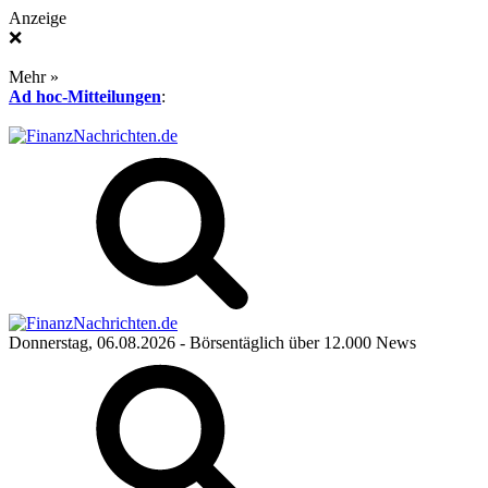
Anzeige
❌
Mehr »
Ad hoc-Mitteilungen
:
Donnerstag, 06.08.2026
- Börsentäglich über 12.000 News