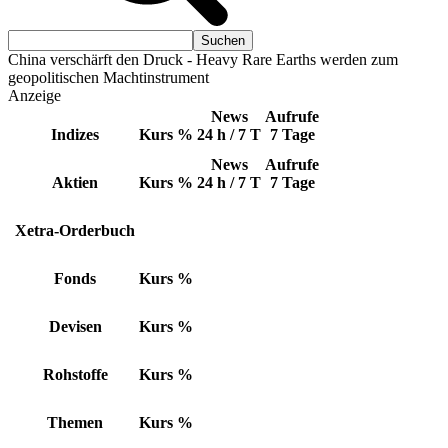
China verschärft den Druck - Heavy Rare Earths werden zum
geopolitischen Machtinstrument
Anzeige
News
Aufrufe
Indizes
Kurs
%
24 h / 7 T
7 Tage
News
Aufrufe
Aktien
Kurs
%
24 h / 7 T
7 Tage
Xetra-Orderbuch
Fonds
Kurs
%
Devisen
Kurs
%
Rohstoffe
Kurs
%
Themen
Kurs
%