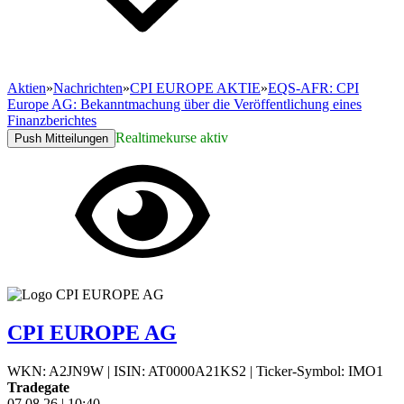
Aktien
»
Nachrichten
»
CPI EUROPE AKTIE
»
EQS-AFR: CPI
Europe AG: Bekanntmachung über die Veröffentlichung eines
Finanzberichtes
Realtimekurse aktiv
Push Mitteilungen
CPI EUROPE AG
WKN: A2JN9W
|
ISIN: AT0000A21KS2
|
Ticker-Symbol: IMO1
Tradegate
07.08.26
|
10:40