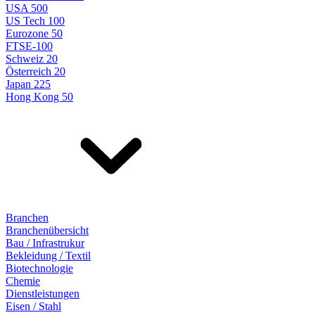
USA 500
US Tech 100
Eurozone 50
FTSE-100
Schweiz 20
Österreich 20
Japan 225
Hong Kong 50
Branchen
Branchenübersicht
Bau / Infrastrukur
Bekleidung / Textil
Biotechnologie
Chemie
Dienstleistungen
Eisen / Stahl