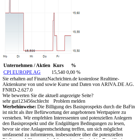
Unternehmen / Aktien
Kurs
%
CPI EUROPE AG
15,540
0,00 %
Sie erhalten auf FinanzNachrichten.de kostenlose Realtime-
Aktienkurse von
und
sowie Kurse und Daten von
ARIVA.DE AG
.
FNRD-2.627.0
Wie bewerten Sie die aktuell angezeigte Seite?
sehr gut
1
2
3
4
5
6
schlecht
Problem melden
Werbehinweise:
Die Billigung des Basisprospekts durch die BaFin
ist nicht als ihre Befürwortung der angebotenen Wertpapiere zu
verstehen. Wir empfehlen Interessenten und potenziellen Anlegern
den Basisprospekt und die Endgültigen Bedingungen zu lesen,
bevor sie eine Anlageentscheidung treffen, um sich möglichst
umfassend zu informieren, insbesondere über die potenziellen