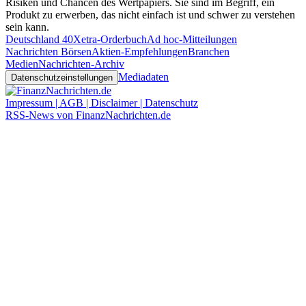
Risiken und Chancen des Wertpapiers. Sie sind im Begriff, ein
Produkt zu erwerben, das nicht einfach ist und schwer zu verstehen
sein kann.
Deutschland 40
Xetra-Orderbuch
Ad hoc-Mitteilungen
Nachrichten Börsen
Aktien-Empfehlungen
Branchen
Medien
Nachrichten-Archiv
Mediadaten
Datenschutzeinstellungen
Impressum | AGB | Disclaimer | Datenschutz
RSS-News von FinanzNachrichten.de