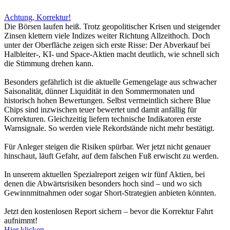
Achtung, Korrektur!
Die Börsen laufen heiß. Trotz geopolitischer Krisen und steigender
Zinsen klettern viele Indizes weiter Richtung Allzeithoch. Doch
unter der Oberfläche zeigen sich erste Risse: Der Abverkauf bei
Halbleiter-, KI- und Space-Aktien macht deutlich, wie schnell sich
die Stimmung drehen kann.
Besonders gefährlich ist die aktuelle Gemengelage aus schwacher
Saisonalität, dünner Liquidität in den Sommermonaten und
historisch hohen Bewertungen. Selbst vermeintlich sichere Blue
Chips sind inzwischen teuer bewertet und damit anfällig für
Korrekturen. Gleichzeitig liefern technische Indikatoren erste
Warnsignale. So werden viele Rekordstände nicht mehr bestätigt.
Für Anleger steigen die Risiken spürbar. Wer jetzt nicht genauer
hinschaut, läuft Gefahr, auf dem falschen Fuß erwischt zu werden.
In unserem aktuellen Spezialreport zeigen wir fünf Aktien, bei
denen die Abwärtsrisiken besonders hoch sind – und wo sich
Gewinnmitnahmen oder sogar Short-Strategien anbieten könnten.
Jetzt den kostenlosen Report sichern – bevor die Korrektur Fahrt
aufnimmt!
Hier klicken