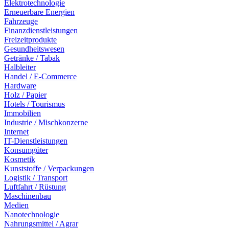
Elektrotechnologie
Erneuerbare Energien
Fahrzeuge
Finanzdienstleistungen
Freizeitprodukte
Gesundheitswesen
Getränke / Tabak
Halbleiter
Handel / E-Commerce
Hardware
Holz / Papier
Hotels / Tourismus
Immobilien
Industrie / Mischkonzerne
Internet
IT-Dienstleistungen
Konsumgüter
Kosmetik
Kunststoffe / Verpackungen
Logistik / Transport
Luftfahrt / Rüstung
Maschinenbau
Medien
Nanotechnologie
Nahrungsmittel / Agrar