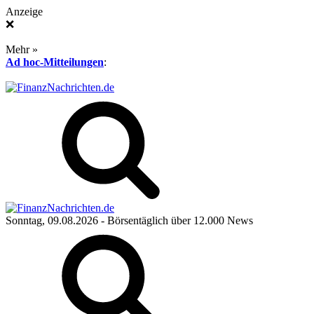
Anzeige
❌
Mehr »
Ad hoc-Mitteilungen
:
Sonntag, 09.08.2026
- Börsentäglich über 12.000 News