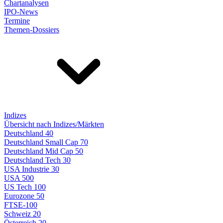
Chartanalysen
IPO-News
Termine
Themen-Dossiers
Indizes
Übersicht nach Indizes/Märkten
Deutschland 40
Deutschland Small Cap 70
Deutschland Mid Cap 50
Deutschland Tech 30
USA Industrie 30
USA 500
US Tech 100
Eurozone 50
FTSE-100
Schweiz 20
Österreich 20