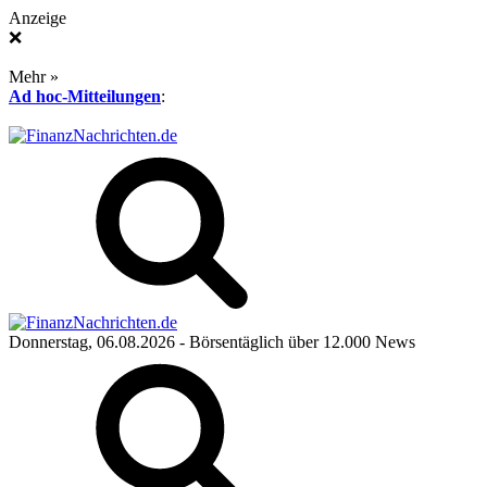
Anzeige
❌
Mehr »
Ad hoc-Mitteilungen
:
Donnerstag, 06.08.2026
- Börsentäglich über 12.000 News