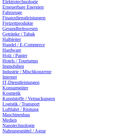
Elektrotechnologie
Erneuerbare Energien
Fahrzeuge
Finanzdienstleistungen
Freizeitprodukte
Gesundheitswesen
Getränke / Tabak
Halbleiter
Handel / E-Commerce
Hardware
Holz / Papier
Hotels / Tourismus
Immobilien
Industrie / Mischkonzerne
Internet
IT-Dienstleistungen
Konsumgüter
Kosmetik
Kunststoffe / Verpackungen
Logistik / Transport
Luftfahrt / Rüstung
Maschinenbau
Medien
Nanotechnologie
Nahrungsmittel / Agrar