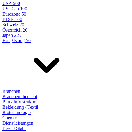
USA 500
US Tech 100
Eurozone 50
FTSE-100
Schweiz 20
Österreich 20
Japan 225
Hong Kong 50
Branchen
Branchenübersicht
Bau / Infrastrukur
Bekleidung / Textil
Biotechnologie
Chemie
Dienstleistungen
Eisen / Stahl