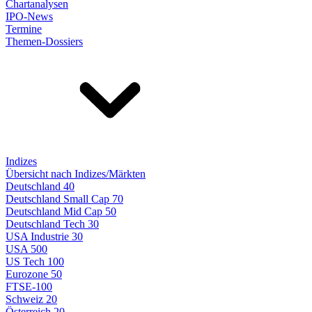
Chartanalysen
IPO-News
Termine
Themen-Dossiers
Indizes
Übersicht nach Indizes/Märkten
Deutschland 40
Deutschland Small Cap 70
Deutschland Mid Cap 50
Deutschland Tech 30
USA Industrie 30
USA 500
US Tech 100
Eurozone 50
FTSE-100
Schweiz 20
Österreich 20