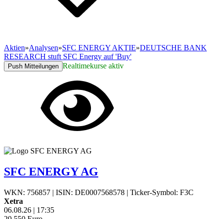
Aktien
»
Analysen
»
SFC ENERGY AKTIE
»
DEUTSCHE BANK
RESEARCH stuft SFC Energy auf 'Buy'
Realtimekurse aktiv
Push Mitteilungen
SFC ENERGY AG
WKN: 756857
|
ISIN: DE0007568578
|
Ticker-Symbol: F3C
Xetra
06.08.26
|
17:35
20,550
Euro