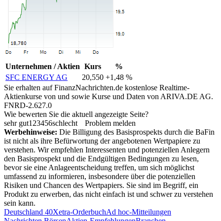
Unternehmen / Aktien
Kurs
%
SFC ENERGY AG
20,550
+1,48 %
Sie erhalten auf FinanzNachrichten.de kostenlose Realtime-
Aktienkurse von
und
sowie Kurse und Daten von
ARIVA.DE AG
.
FNRD-2.627.0
Wie bewerten Sie die aktuell angezeigte Seite?
sehr gut
1
2
3
4
5
6
schlecht
Problem melden
Werbehinweise:
Die Billigung des Basisprospekts durch die BaFin
ist nicht als ihre Befürwortung der angebotenen Wertpapiere zu
verstehen. Wir empfehlen Interessenten und potenziellen Anlegern
den Basisprospekt und die Endgültigen Bedingungen zu lesen,
bevor sie eine Anlageentscheidung treffen, um sich möglichst
umfassend zu informieren, insbesondere über die potenziellen
Risiken und Chancen des Wertpapiers. Sie sind im Begriff, ein
Produkt zu erwerben, das nicht einfach ist und schwer zu verstehen
sein kann.
Deutschland 40
Xetra-Orderbuch
Ad hoc-Mitteilungen
Nachrichten Börsen
Aktien-Empfehlungen
Branchen