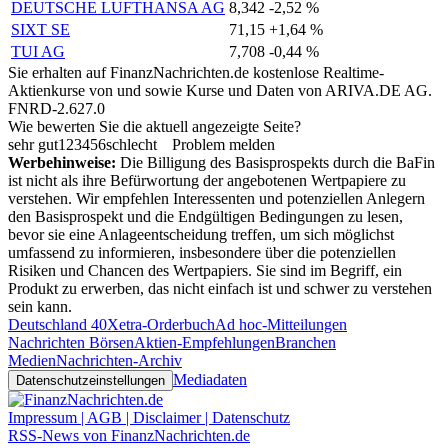
DEUTSCHE LUFTHANSA AG
8,342
-2,52 %
SIXT SE
71,15
+1,64 %
TUI AG
7,708
-0,44 %
Sie erhalten auf FinanzNachrichten.de kostenlose Realtime-
Aktienkurse von
und
sowie Kurse und Daten von
ARIVA.DE AG
.
FNRD-2.627.0
Wie bewerten Sie die aktuell angezeigte Seite?
sehr gut
1
2
3
4
5
6
schlecht
Problem melden
Werbehinweise:
Die Billigung des Basisprospekts durch die BaFin
ist nicht als ihre Befürwortung der angebotenen Wertpapiere zu
verstehen. Wir empfehlen Interessenten und potenziellen Anlegern
den Basisprospekt und die Endgültigen Bedingungen zu lesen,
bevor sie eine Anlageentscheidung treffen, um sich möglichst
umfassend zu informieren, insbesondere über die potenziellen
Risiken und Chancen des Wertpapiers. Sie sind im Begriff, ein
Produkt zu erwerben, das nicht einfach ist und schwer zu verstehen
sein kann.
Deutschland 40
Xetra-Orderbuch
Ad hoc-Mitteilungen
Nachrichten Börsen
Aktien-Empfehlungen
Branchen
Medien
Nachrichten-Archiv
Mediadaten
Datenschutzeinstellungen
Impressum | AGB | Disclaimer | Datenschutz
RSS-News von FinanzNachrichten.de