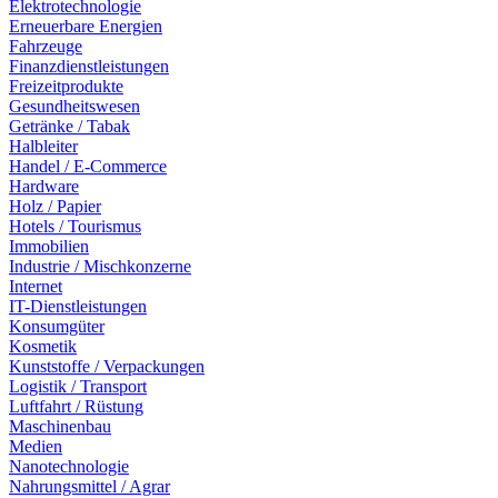
Elektrotechnologie
Erneuerbare Energien
Fahrzeuge
Finanzdienstleistungen
Freizeitprodukte
Gesundheitswesen
Getränke / Tabak
Halbleiter
Handel / E-Commerce
Hardware
Holz / Papier
Hotels / Tourismus
Immobilien
Industrie / Mischkonzerne
Internet
IT-Dienstleistungen
Konsumgüter
Kosmetik
Kunststoffe / Verpackungen
Logistik / Transport
Luftfahrt / Rüstung
Maschinenbau
Medien
Nanotechnologie
Nahrungsmittel / Agrar