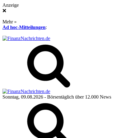
Anzeige
❌
Mehr »
Ad hoc-Mitteilungen
:
Sonntag, 09.08.2026
- Börsentäglich über 12.000 News