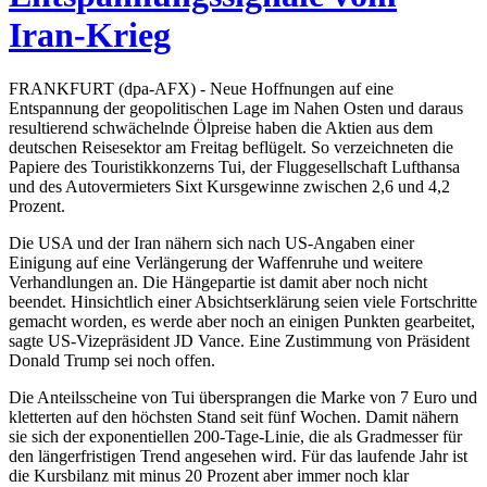
Iran-Krieg
FRANKFURT (dpa-AFX) - Neue Hoffnungen auf eine
Entspannung der geopolitischen Lage im Nahen Osten und daraus
resultierend schwächelnde Ölpreise haben die Aktien aus dem
deutschen Reisesektor am Freitag beflügelt. So verzeichneten die
Papiere des Touristikkonzerns Tui, der Fluggesellschaft Lufthansa
und des Autovermieters Sixt Kursgewinne zwischen 2,6 und 4,2
Prozent.
Die USA und der Iran nähern sich nach US-Angaben einer
Einigung auf eine Verlängerung der Waffenruhe und weitere
Verhandlungen an. Die Hängepartie ist damit aber noch nicht
beendet. Hinsichtlich einer Absichtserklärung seien viele Fortschritte
gemacht worden, es werde aber noch an einigen Punkten gearbeitet,
sagte US-Vizepräsident JD Vance. Eine Zustimmung von Präsident
Donald Trump sei noch offen.
Die Anteilsscheine von Tui übersprangen die Marke von 7 Euro und
kletterten auf den höchsten Stand seit fünf Wochen. Damit nähern
sie sich der exponentiellen 200-Tage-Linie, die als Gradmesser für
den längerfristigen Trend angesehen wird. Für das laufende Jahr ist
die Kursbilanz mit minus 20 Prozent aber immer noch klar