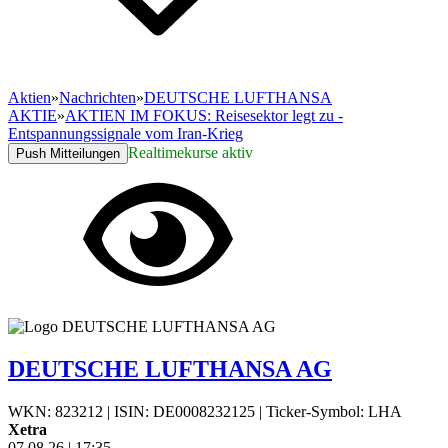
Aktien
»
Nachrichten
»
DEUTSCHE LUFTHANSA
AKTIE
»
AKTIEN IM FOKUS: Reisesektor legt zu -
Entspannungssignale vom Iran-Krieg
Realtimekurse aktiv
Push Mitteilungen
DEUTSCHE LUFTHANSA AG
WKN: 823212
|
ISIN: DE0008232125
|
Ticker-Symbol: LHA
Xetra
07.08.26
|
17:35