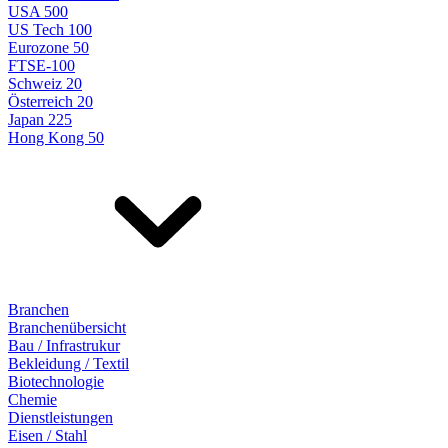
USA 500
US Tech 100
Eurozone 50
FTSE-100
Schweiz 20
Österreich 20
Japan 225
Hong Kong 50
Branchen
Branchenübersicht
Bau / Infrastrukur
Bekleidung / Textil
Biotechnologie
Chemie
Dienstleistungen
Eisen / Stahl