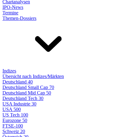
Chartanalysen
IPO-News
Termine
Themen-Dossiers
Indizes
Übersicht nach Indizes/Märkten
Deutschland 40
Deutschland Small Cap 70
Deutschland Mid Cap 50
Deutschland Tech 30
USA Industrie 30
USA 500
US Tech 100
Eurozone 50
FTSE-100
Schweiz 20
Österreich 20