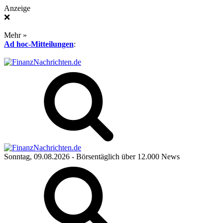
Anzeige
❌
Mehr »
Ad hoc-Mitteilungen
:
Sonntag, 09.08.2026
- Börsentäglich über 12.000 News