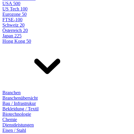
USA 500
US Tech 100
Eurozone 50
FTSE-100
Schweiz 20
Österreich 20
Japan 225
Hong Kong 50
Branchen
Branchenübersicht
Bau / Infrastrukur
Bekleidung / Textil
Biotechnologie
Chemie
Dienstleistungen
Eisen / Stahl