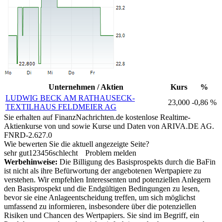
Unternehmen / Aktien
Kurs
%
LUDWIG BECK AM RATHAUSECK-
23,000
-0,86 %
TEXTILHAUS FELDMEIER AG
Sie erhalten auf FinanzNachrichten.de kostenlose Realtime-
Aktienkurse von
und
sowie Kurse und Daten von
ARIVA.DE AG
.
FNRD-2.627.0
Wie bewerten Sie die aktuell angezeigte Seite?
sehr gut
1
2
3
4
5
6
schlecht
Problem melden
Werbehinweise:
Die Billigung des Basisprospekts durch die BaFin
ist nicht als ihre Befürwortung der angebotenen Wertpapiere zu
verstehen. Wir empfehlen Interessenten und potenziellen Anlegern
den Basisprospekt und die Endgültigen Bedingungen zu lesen,
bevor sie eine Anlageentscheidung treffen, um sich möglichst
umfassend zu informieren, insbesondere über die potenziellen
Risiken und Chancen des Wertpapiers. Sie sind im Begriff, ein