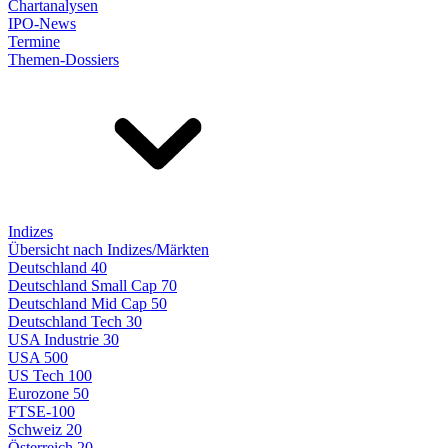
Chartanalysen
IPO-News
Termine
Themen-Dossiers
Indizes
Übersicht nach Indizes/Märkten
Deutschland 40
Deutschland Small Cap 70
Deutschland Mid Cap 50
Deutschland Tech 30
USA Industrie 30
USA 500
US Tech 100
Eurozone 50
FTSE-100
Schweiz 20
Österreich 20