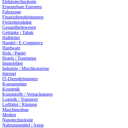
Elektrotechnologie
Erneuerbare Energien
Fahrzeuge
Finanzdienstleistungen
Freizeitprodukte
Gesundheitswesen
Getränke / Tabak
Halbleiter
Handel / E-Commerce
Hardware
Holz / Papier
Hotels / Tourismus
Immobilien
Industrie / Mischkonzerne
Internet
IT-Dienstleistungen
Konsumgüter
Kosmetik
Kunststoffe / Verpackungen
Logistik / Transport
Luftfahrt / Rüstung
Maschinenbau
Medien
Nanotechnologie
Nahrungsmittel / Agrar