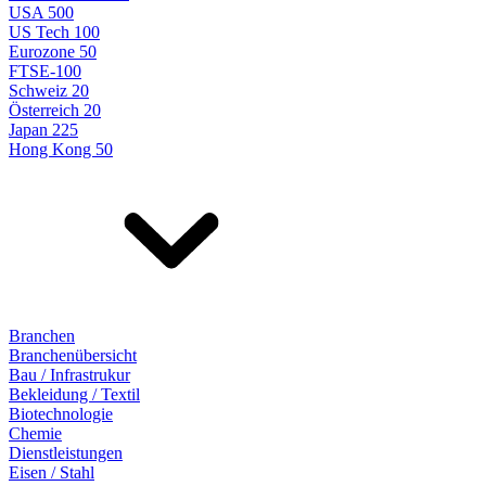
USA 500
US Tech 100
Eurozone 50
FTSE-100
Schweiz 20
Österreich 20
Japan 225
Hong Kong 50
Branchen
Branchenübersicht
Bau / Infrastrukur
Bekleidung / Textil
Biotechnologie
Chemie
Dienstleistungen
Eisen / Stahl