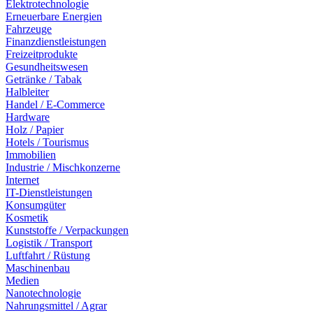
Elektrotechnologie
Erneuerbare Energien
Fahrzeuge
Finanzdienstleistungen
Freizeitprodukte
Gesundheitswesen
Getränke / Tabak
Halbleiter
Handel / E-Commerce
Hardware
Holz / Papier
Hotels / Tourismus
Immobilien
Industrie / Mischkonzerne
Internet
IT-Dienstleistungen
Konsumgüter
Kosmetik
Kunststoffe / Verpackungen
Logistik / Transport
Luftfahrt / Rüstung
Maschinenbau
Medien
Nanotechnologie
Nahrungsmittel / Agrar