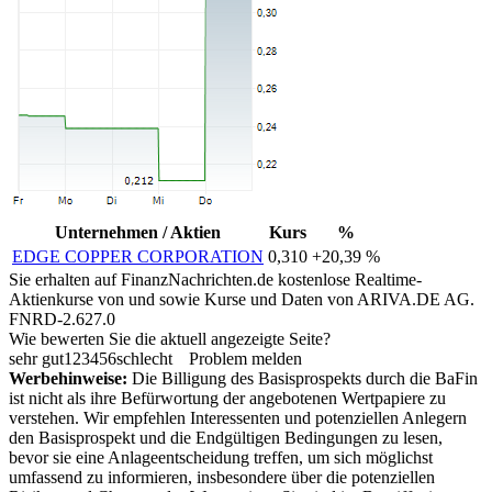
Unternehmen / Aktien
Kurs
%
EDGE COPPER CORPORATION
0,310
+20,39 %
Sie erhalten auf FinanzNachrichten.de kostenlose Realtime-
Aktienkurse von
und
sowie Kurse und Daten von
ARIVA.DE AG
.
FNRD-2.627.0
Wie bewerten Sie die aktuell angezeigte Seite?
sehr gut
1
2
3
4
5
6
schlecht
Problem melden
Werbehinweise:
Die Billigung des Basisprospekts durch die BaFin
ist nicht als ihre Befürwortung der angebotenen Wertpapiere zu
verstehen. Wir empfehlen Interessenten und potenziellen Anlegern
den Basisprospekt und die Endgültigen Bedingungen zu lesen,
bevor sie eine Anlageentscheidung treffen, um sich möglichst
umfassend zu informieren, insbesondere über die potenziellen