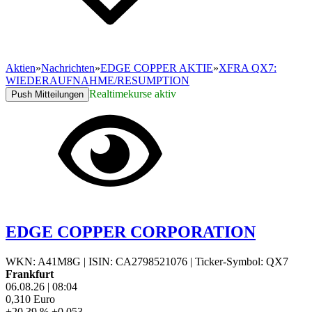
Aktien
»
Nachrichten
»
EDGE COPPER AKTIE
»
XFRA QX7:
WIEDERAUFNAHME/RESUMPTION
Realtimekurse aktiv
Push Mitteilungen
EDGE COPPER CORPORATION
WKN: A41M8G
|
ISIN: CA2798521076
|
Ticker-Symbol: QX7
Frankfurt
06.08.26
|
08:04
0,310
Euro
+20,39 %
+0,053