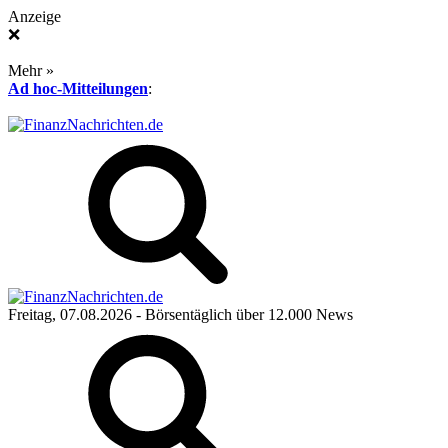
Anzeige
❌
Mehr »
Ad hoc-Mitteilungen
:
Freitag, 07.08.2026
- Börsentäglich über 12.000 News