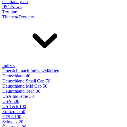
Chartanalysen
IPO-News
Termine
Themen-Dossiers
Indizes
Übersicht nach Indizes/Märkten
Deutschland 40
Deutschland Small Cap 70
Deutschland Mid Cap 50
Deutschland Tech 30
USA Industrie 30
USA 500
US Tech 100
Eurozone 50
FTSE-100
Schweiz 20
Österreich 20