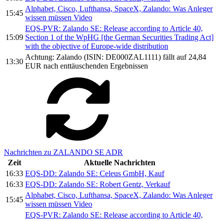
Alphabet, Cisco, Lufthansa, SpaceX, Zalando: Was Anleger
15:45
wissen müssen Video
EQS-PVR: Zalando SE: Release according to Article 40,
15:09
Section 1 of the WpHG [the German Securities Trading Act]
with the objective of Europe-wide distribution
Achtung: Zalando (ISIN: DE000ZAL1111) fällt auf 24,84
13:30
EUR nach enttäuschenden Ergebnissen
Nachrichten zu ZALANDO SE ADR
Zeit
Aktuelle Nachrichten
16:33
EQS-DD: Zalando SE: Celeus GmbH, Kauf
16:33
EQS-DD: Zalando SE: Robert Gentz, Verkauf
Alphabet, Cisco, Lufthansa, SpaceX, Zalando: Was Anleger
15:45
wissen müssen Video
EQS-PVR: Zalando SE: Release according to Article 40,