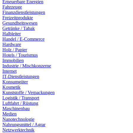
Erneuerbare Energien
Fahrzeuge
Finanzdienstleistungen
Freizeitprodukte
Gesundheitswesen
Getränke / Tabak
Halbleiter
Handel / E-Commerce
Hardware
Holz / Papier
Hotels / Tourismus
Immobilien
Industrie / Mischkonzerne
Internet
IT-Dienstleistungen
Konsumgüter
Kosmetik
Kunststoffe / Verpackungen
Logistik / Transport
Luftfahrt / Rüstung
Maschinenbau
Medien
Nanotechnologie
Nahrungsmittel / Agrar
Netzwerktechnik