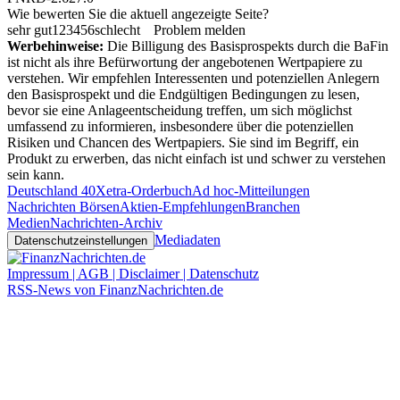
Wie bewerten Sie die aktuell angezeigte Seite?
sehr gut
1
2
3
4
5
6
schlecht
Problem melden
Werbehinweise:
Die Billigung des Basisprospekts durch die BaFin
ist nicht als ihre Befürwortung der angebotenen Wertpapiere zu
verstehen. Wir empfehlen Interessenten und potenziellen Anlegern
den Basisprospekt und die Endgültigen Bedingungen zu lesen,
bevor sie eine Anlageentscheidung treffen, um sich möglichst
umfassend zu informieren, insbesondere über die potenziellen
Risiken und Chancen des Wertpapiers. Sie sind im Begriff, ein
Produkt zu erwerben, das nicht einfach ist und schwer zu verstehen
sein kann.
Deutschland 40
Xetra-Orderbuch
Ad hoc-Mitteilungen
Nachrichten Börsen
Aktien-Empfehlungen
Branchen
Medien
Nachrichten-Archiv
Mediadaten
Datenschutzeinstellungen
Impressum | AGB | Disclaimer | Datenschutz
RSS-News von FinanzNachrichten.de