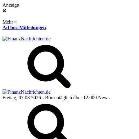
Anzeige
❌
Mehr »
Ad hoc-Mitteilungen
:
Freitag, 07.08.2026
- Börsentäglich über 12.000 News