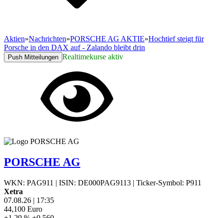
Aktien
»
Nachrichten
»
PORSCHE AG AKTIE
»
Hochtief steigt für
Porsche in den DAX auf - Zalando bleibt drin
Realtimekurse aktiv
Push Mitteilungen
PORSCHE AG
WKN: PAG911
|
ISIN: DE000PAG9113
|
Ticker-Symbol: P911
Xetra
07.08.26
|
17:35
44,100
Euro
+1,29 %
+0,560