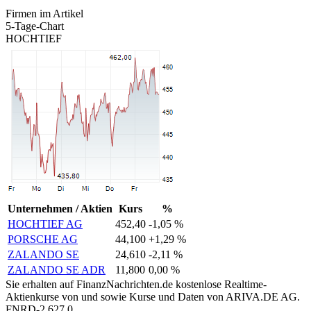
Firmen im Artikel
5-Tage-Chart
HOCHTIEF
Unternehmen / Aktien
Kurs
%
HOCHTIEF AG
452,40
-1,05 %
PORSCHE AG
44,100
+1,29 %
ZALANDO SE
24,610
-2,11 %
ZALANDO SE ADR
11,800
0,00 %
Sie erhalten auf FinanzNachrichten.de kostenlose Realtime-
Aktienkurse von
und
sowie Kurse und Daten von
ARIVA.DE AG
.
FNRD-2.627.0