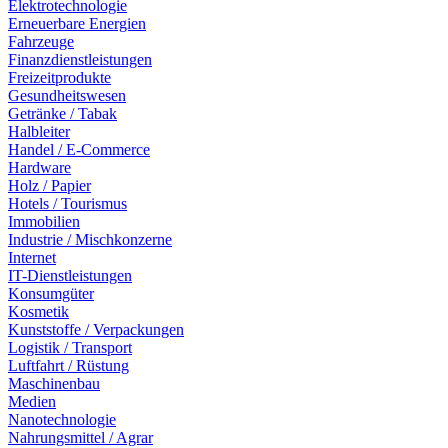
Elektrotechnologie
Erneuerbare Energien
Fahrzeuge
Finanzdienstleistungen
Freizeitprodukte
Gesundheitswesen
Getränke / Tabak
Halbleiter
Handel / E-Commerce
Hardware
Holz / Papier
Hotels / Tourismus
Immobilien
Industrie / Mischkonzerne
Internet
IT-Dienstleistungen
Konsumgüter
Kosmetik
Kunststoffe / Verpackungen
Logistik / Transport
Luftfahrt / Rüstung
Maschinenbau
Medien
Nanotechnologie
Nahrungsmittel / Agrar