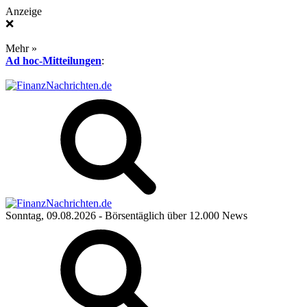
Anzeige
❌
Mehr »
Ad hoc-Mitteilungen
:
Sonntag, 09.08.2026
- Börsentäglich über 12.000 News