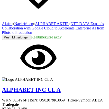
Aktien
»
Nachrichten
»
ALPHABET AKTIE
»
NTT DATA Expands
Collaboration with Google Cloud to Accelerate Enterprise AI from
Pilots to Production
Realtimekurse aktiv
Push Mitteilungen
ALPHABET INC CL A
WKN: A14Y6F
|
ISIN: US02079K3059
|
Ticker-Symbol: ABEA
Tradegate
07.08.26
|
21:59