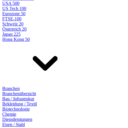
USA 500
US Tech 100
Eurozone 50
FTSE-100
Schweiz 20
Österreich 20
Japan 225
Hong Kong 50
Branchen
Branchenübersicht
Bau / Infrastrukur
Bekleidung / Textil
Biotechnologie
Chemie
Dienstleistungen
Eisen / Stahl