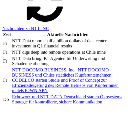
Nachrichten zu NTT INC
Zeit
Aktuelle Nachrichten
NTT Data reports half a billion dollars of data center
Fr
investment in Q1 financial results
Fr
NTT digs deep into remote operations at Chile mine
NTT Data bringt KI-Agenten für Underwriting und
Fr
Schadenbearbeitung
NTT DOCOMO BUSINESS, Inc.: NTT DOCOMO
BUSINESS und Chiles staatliches Kupferunternehmen
Fr
CODELCO starten Studie und Proof of Concept zur
Effizienzsteigerung des Remote-Betriebs von Kupferminen
mittels IOWN APN
Echoworx und NTT DATA Deutschland starten Ökosystem-
Do
Strategie für kontrollierte, sichere Kommunikation