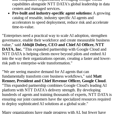
capabilities alongside NTT DATA's global leadership in data
centers and managed services.
Pre-built and industry-specific agent solutions:
A growing
catalog of reusable, industry specific AI agents and
accelerators to speed deployment, reduce risk and accelerate
time-to-value.
"Enterprises need a practical way to scale AI adoption, strengthen
governance, enable their workforce and create measurable business
value," said
Abhijit Dubey, CEO and Chief AI Officer, NTT
DATA, Inc.
"This expanded partnership with Google Cloud and
NTT DATA is helping clients move beyond pilots and embed AI
into the way their organizations operate, creating a faster and lower-
risk path to enterprise-wide transformation."
"We are seeing massive demand for AI agents that can
fundamentally transform core business workflows," said
Matt
Renner, President and Chief Revenue Officer, Google Cloud
.
"This expanded partnership combines Google Cloud's leading AI
platform with NTT DATA's delivery strength. By developing
hundreds of agents and training thousands of experts, NTT DATA is
ensuring our joint customers have the specialized resources required
to deploy sophisticated AI solutions at a global scale."
Many organizations have made progress with AI, but fewer have