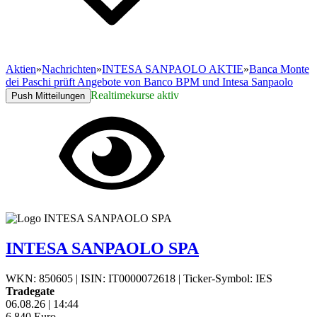
Aktien
»
Nachrichten
»
INTESA SANPAOLO AKTIE
»
Banca Monte
dei Paschi prüft Angebote von Banco BPM und Intesa Sanpaolo
Realtimekurse aktiv
Push Mitteilungen
INTESA SANPAOLO SPA
WKN: 850605
|
ISIN: IT0000072618
|
Ticker-Symbol: IES
Tradegate
06.08.26
|
14:44
6,840
Euro