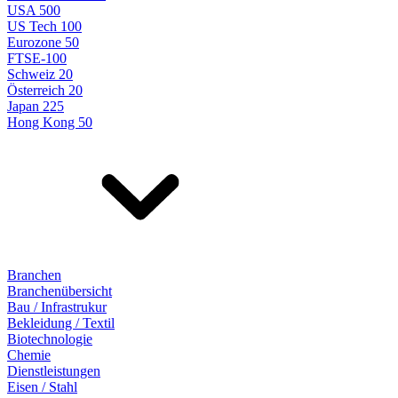
USA 500
US Tech 100
Eurozone 50
FTSE-100
Schweiz 20
Österreich 20
Japan 225
Hong Kong 50
Branchen
Branchenübersicht
Bau / Infrastrukur
Bekleidung / Textil
Biotechnologie
Chemie
Dienstleistungen
Eisen / Stahl