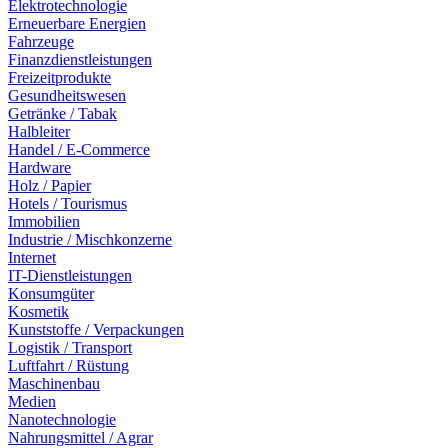
Elektrotechnologie
Erneuerbare Energien
Fahrzeuge
Finanzdienstleistungen
Freizeitprodukte
Gesundheitswesen
Getränke / Tabak
Halbleiter
Handel / E-Commerce
Hardware
Holz / Papier
Hotels / Tourismus
Immobilien
Industrie / Mischkonzerne
Internet
IT-Dienstleistungen
Konsumgüter
Kosmetik
Kunststoffe / Verpackungen
Logistik / Transport
Luftfahrt / Rüstung
Maschinenbau
Medien
Nanotechnologie
Nahrungsmittel / Agrar