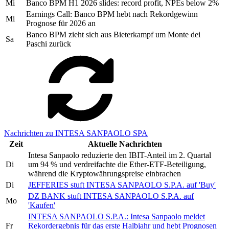
Mi
Banco BPM H1 2026 slides: record profit, NPEs below 2%
Earnings Call: Banco BPM hebt nach Rekordgewinn
Mi
Prognose für 2026 an
Banco BPM zieht sich aus Bieterkampf um Monte dei
Sa
Paschi zurück
Nachrichten zu INTESA SANPAOLO SPA
Zeit
Aktuelle Nachrichten
Intesa Sanpaolo reduzierte den IBIT-Anteil im 2. Quartal
Di
um 94 % und verdreifachte die Ether-ETF-Beteiligung,
während die Kryptowährungspreise einbrachen
Di
JEFFERIES stuft INTESA SANPAOLO S.P.A. auf 'Buy'
DZ BANK stuft INTESA SANPAOLO S.P.A. auf
Mo
'Kaufen'
INTESA SANPAOLO S.P.A.: Intesa Sanpaolo meldet
Fr
Rekordergebnis für das erste Halbjahr und hebt Prognosen