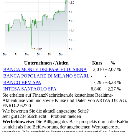
Unternehmen / Aktien
Kurs
%
BANCA MONTE DEI PASCHI DI SIENA
12,010
+2,07 %
BANCA POPOLARE DI MILANO SCARL
-
-
BANCO BPM SPA
17,295
+3,28 %
INTESA SANPAOLO SPA
6,840
+2,27 %
Sie erhalten auf FinanzNachrichten.de kostenlose Realtime-
Aktienkurse von
und
sowie Kurse und Daten von
ARIVA.DE AG
.
FNRD-2.627.0
Wie bewerten Sie die aktuell angezeigte Seite?
sehr gut
1
2
3
4
5
6
schlecht
Problem melden
Werbehinweise:
Die Billigung des Basisprospekts durch die BaFin
ist nicht als ihre Befürwortung der angebotenen Wertpapiere zu