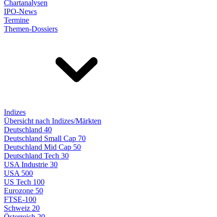
Chartanalysen
IPO-News
Termine
Themen-Dossiers
Indizes
Übersicht nach Indizes/Märkten
Deutschland 40
Deutschland Small Cap 70
Deutschland Mid Cap 50
Deutschland Tech 30
USA Industrie 30
USA 500
US Tech 100
Eurozone 50
FTSE-100
Schweiz 20
Österreich 20