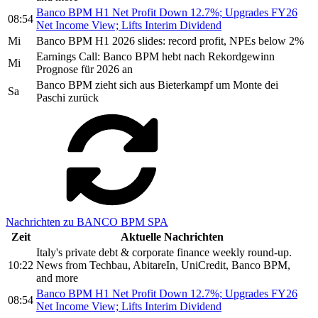
Banco BPM H1 Net Profit Down 12.7%; Upgrades FY26
08:54
Net Income View; Lifts Interim Dividend
Mi
Banco BPM H1 2026 slides: record profit, NPEs below 2%
Earnings Call: Banco BPM hebt nach Rekordgewinn
Mi
Prognose für 2026 an
Banco BPM zieht sich aus Bieterkampf um Monte dei
Sa
Paschi zurück
Nachrichten zu BANCO BPM SPA
Zeit
Aktuelle Nachrichten
Italy's private debt & corporate finance weekly round-up.
10:22
News from Techbau, AbitareIn, UniCredit, Banco BPM,
and more
Banco BPM H1 Net Profit Down 12.7%; Upgrades FY26
08:54
Net Income View; Lifts Interim Dividend