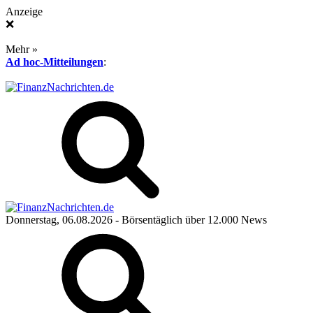
Anzeige
❌
Mehr »
Ad hoc-Mitteilungen
:
Donnerstag, 06.08.2026
- Börsentäglich über 12.000 News