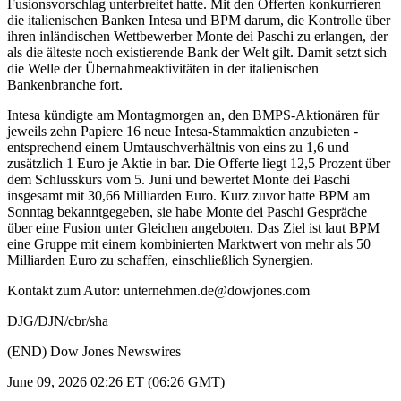
Fusionsvorschlag unterbreitet hatte. Mit den Offerten konkurrieren
die italienischen Banken Intesa und BPM darum, die Kontrolle über
ihren inländischen Wettbewerber Monte dei Paschi zu erlangen, der
als die älteste noch existierende Bank der Welt gilt. Damit setzt sich
die Welle der Übernahmeaktivitäten in der italienischen
Bankenbranche fort.
Intesa kündigte am Montagmorgen an, den BMPS-Aktionären für
jeweils zehn Papiere 16 neue Intesa-Stammaktien anzubieten -
entsprechend einem Umtauschverhältnis von eins zu 1,6 und
zusätzlich 1 Euro je Aktie in bar. Die Offerte liegt 12,5 Prozent über
dem Schlusskurs vom 5. Juni und bewertet Monte dei Paschi
insgesamt mit 30,66 Milliarden Euro. Kurz zuvor hatte BPM am
Sonntag bekanntgegeben, sie habe Monte dei Paschi Gespräche
über eine Fusion unter Gleichen angeboten. Das Ziel ist laut BPM
eine Gruppe mit einem kombinierten Marktwert von mehr als 50
Milliarden Euro zu schaffen, einschließlich Synergien.
Kontakt zum Autor: unternehmen.de@dowjones.com
DJG/DJN/cbr/sha
(END) Dow Jones Newswires
June 09, 2026 02:26 ET (06:26 GMT)