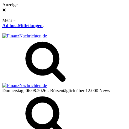
Anzeige
❌
Mehr »
Ad hoc-Mitteilungen
:
Donnerstag, 06.08.2026
- Börsentäglich über 12.000 News