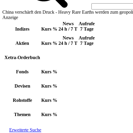
China verschärft den Druck - Heavy Rare Earths werden zum geopoli
Anzeige
News
Aufrufe
Indizes
Kurs
%
24 h / 7 T
7 Tage
News
Aufrufe
Aktien
Kurs
%
24 h / 7 T
7 Tage
Xetra-Orderbuch
Fonds
Kurs
%
Devisen
Kurs
%
Rohstoffe
Kurs
%
Themen
Kurs
%
Erweiterte Suche