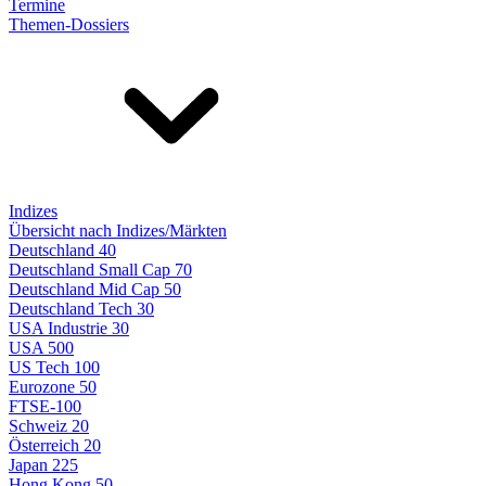
Termine
Themen-Dossiers
Indizes
Übersicht nach Indizes/Märkten
Deutschland 40
Deutschland Small Cap 70
Deutschland Mid Cap 50
Deutschland Tech 30
USA Industrie 30
USA 500
US Tech 100
Eurozone 50
FTSE-100
Schweiz 20
Österreich 20
Japan 225
Hong Kong 50