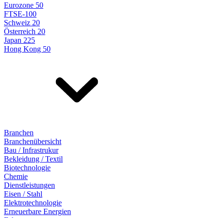
Eurozone 50
FTSE-100
Schweiz 20
Österreich 20
Japan 225
Hong Kong 50
Branchen
Branchenübersicht
Bau / Infrastrukur
Bekleidung / Textil
Biotechnologie
Chemie
Dienstleistungen
Eisen / Stahl
Elektrotechnologie
Erneuerbare Energien