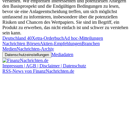
verstehen. Wir empfehlen Interessenten und potenziellen Anlegern
den Basisprospekt und die Endgültigen Bedingungen zu lesen,
bevor sie eine Anlageentscheidung treffen, um sich möglichst
umfassend zu informieren, insbesondere über die potenziellen
Risiken und Chancen des Wertpapiers. Sie sind im Begriff, ein
Produkt zu erwerben, das nicht einfach ist und schwer zu verstehen
sein kann.
Deutschland 40
Xetra-Orderbuch
Ad hoc-Mitteilungen
Nachrichten Börsen
Aktien-Empfehlungen
Branchen
Medien
Nachrichten-Archiv
Mediadaten
Datenschutzeinstellungen
Impressum | AGB | Disclaimer | Datenschutz
RSS-News von FinanzNachrichten.de