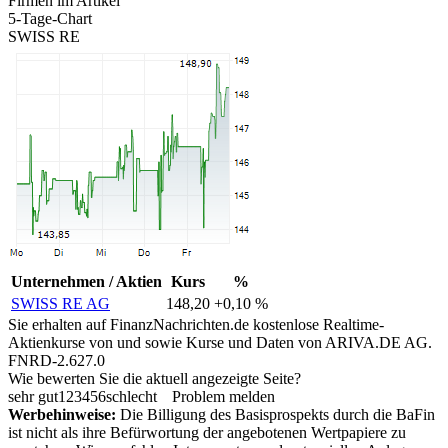
Firmen im Artikel
5-Tage-Chart
SWISS RE
Unternehmen / Aktien
Kurs
%
SWISS RE AG
148,20
+0,10 %
Sie erhalten auf FinanzNachrichten.de kostenlose Realtime-
Aktienkurse von
und
sowie Kurse und Daten von
ARIVA.DE AG
.
FNRD-2.627.0
Wie bewerten Sie die aktuell angezeigte Seite?
sehr gut
1
2
3
4
5
6
schlecht
Problem melden
Werbehinweise:
Die Billigung des Basisprospekts durch die BaFin
ist nicht als ihre Befürwortung der angebotenen Wertpapiere zu