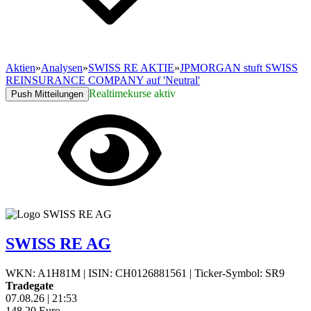
Aktien
»
Analysen
»
SWISS RE AKTIE
»
JPMORGAN stuft SWISS
REINSURANCE COMPANY auf 'Neutral'
Realtimekurse aktiv
Push Mitteilungen
SWISS RE AG
WKN: A1H81M
|
ISIN: CH0126881561
|
Ticker-Symbol: SR9
Tradegate
07.08.26
|
21:53
148,20
Euro