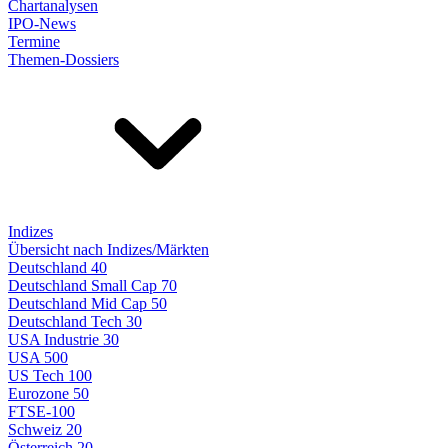
Chartanalysen
IPO-News
Termine
Themen-Dossiers
Indizes
Übersicht nach Indizes/Märkten
Deutschland 40
Deutschland Small Cap 70
Deutschland Mid Cap 50
Deutschland Tech 30
USA Industrie 30
USA 500
US Tech 100
Eurozone 50
FTSE-100
Schweiz 20
Österreich 20