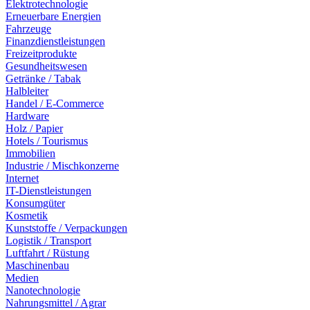
Elektrotechnologie
Erneuerbare Energien
Fahrzeuge
Finanzdienstleistungen
Freizeitprodukte
Gesundheitswesen
Getränke / Tabak
Halbleiter
Handel / E-Commerce
Hardware
Holz / Papier
Hotels / Tourismus
Immobilien
Industrie / Mischkonzerne
Internet
IT-Dienstleistungen
Konsumgüter
Kosmetik
Kunststoffe / Verpackungen
Logistik / Transport
Luftfahrt / Rüstung
Maschinenbau
Medien
Nanotechnologie
Nahrungsmittel / Agrar