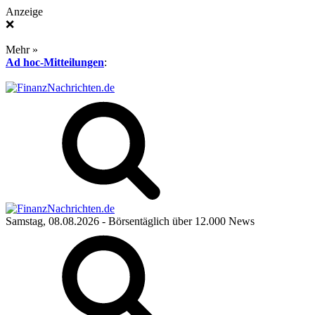
Anzeige
❌
Mehr »
Ad hoc-Mitteilungen
:
Samstag, 08.08.2026
- Börsentäglich über 12.000 News