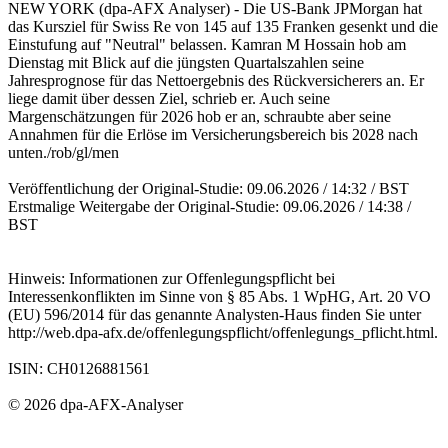
NEW YORK (dpa-AFX Analyser) - Die US-Bank JPMorgan hat
das Kursziel für Swiss Re von 145 auf 135 Franken gesenkt und die
Einstufung auf "Neutral" belassen. Kamran M Hossain hob am
Dienstag mit Blick auf die jüngsten Quartalszahlen seine
Jahresprognose für das Nettoergebnis des Rückversicherers an. Er
liege damit über dessen Ziel, schrieb er. Auch seine
Margenschätzungen für 2026 hob er an, schraubte aber seine
Annahmen für die Erlöse im Versicherungsbereich bis 2028 nach
unten./rob/gl/men
Veröffentlichung der Original-Studie: 09.06.2026 / 14:32 / BST
Erstmalige Weitergabe der Original-Studie: 09.06.2026 / 14:38 /
BST
Hinweis: Informationen zur Offenlegungspflicht bei
Interessenkonflikten im Sinne von § 85 Abs. 1 WpHG, Art. 20 VO
(EU) 596/2014 für das genannte Analysten-Haus finden Sie unter
http://web.dpa-afx.de/offenlegungspflicht/offenlegungs_pflicht.html.
ISIN: CH0126881561
© 2026 dpa-AFX-Analyser