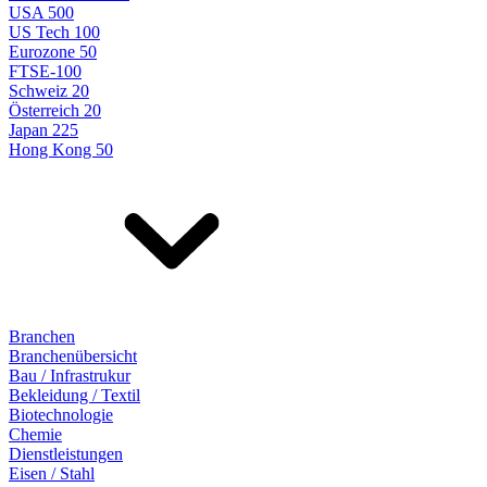
USA 500
US Tech 100
Eurozone 50
FTSE-100
Schweiz 20
Österreich 20
Japan 225
Hong Kong 50
Branchen
Branchenübersicht
Bau / Infrastrukur
Bekleidung / Textil
Biotechnologie
Chemie
Dienstleistungen
Eisen / Stahl