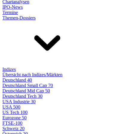
Chartanalysen
IPO-News
Termine
Themen-Dossiers
Indizes
Übersicht nach Indizes/Märkten
Deutschland 40
Deutschland Small Cap 70
Deutschland Mid Cap 50
Deutschland Tech 30
USA Industrie 30
USA 500
US Tech 100
Eurozone 50
FTSE-100
Schweiz 20
Österreich 20