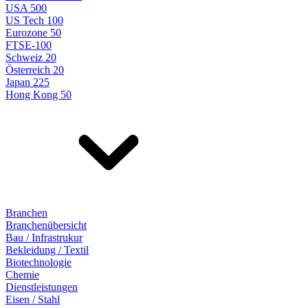
USA 500
US Tech 100
Eurozone 50
FTSE-100
Schweiz 20
Österreich 20
Japan 225
Hong Kong 50
Branchen
Branchenübersicht
Bau / Infrastrukur
Bekleidung / Textil
Biotechnologie
Chemie
Dienstleistungen
Eisen / Stahl