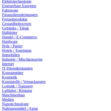
Elektrotechnologie
Erneuerbare Energien
Fahrzeuge
Finanzdienstleistungen
Freizeitprodukte
Gesundheitswesen
Getränke / Tabak
Halbleiter
Handel / E-Commerce
Hardware
Holz / Papier
Hotels / Tourismus
Immobilien
Industrie / Mischkonzerne
Internet
IT-Dienstleistungen
Konsumgüter
Kosmetik
Kunststoffe / Verpackungen
Logistik / Transport
Luftfahrt / Rüstung
Maschinenbau
Medien
Nanotechnologie
Nahrungsmittel / Agrar