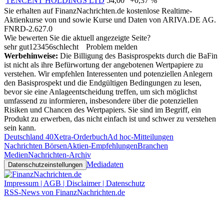
TENCENT HOLDINGS LTD
54,00
+0,37 %
Sie erhalten auf FinanzNachrichten.de kostenlose Realtime-
Aktienkurse von
und
sowie Kurse und Daten von
ARIVA.DE AG
.
FNRD-2.627.0
Wie bewerten Sie die aktuell angezeigte Seite?
sehr gut
1
2
3
4
5
6
schlecht
Problem melden
Werbehinweise:
Die Billigung des Basisprospekts durch die BaFin
ist nicht als ihre Befürwortung der angebotenen Wertpapiere zu
verstehen. Wir empfehlen Interessenten und potenziellen Anlegern
den Basisprospekt und die Endgültigen Bedingungen zu lesen,
bevor sie eine Anlageentscheidung treffen, um sich möglichst
umfassend zu informieren, insbesondere über die potenziellen
Risiken und Chancen des Wertpapiers. Sie sind im Begriff, ein
Produkt zu erwerben, das nicht einfach ist und schwer zu verstehen
sein kann.
Deutschland 40
Xetra-Orderbuch
Ad hoc-Mitteilungen
Nachrichten Börsen
Aktien-Empfehlungen
Branchen
Medien
Nachrichten-Archiv
Mediadaten
Datenschutzeinstellungen
Impressum | AGB | Disclaimer | Datenschutz
RSS-News von FinanzNachrichten.de