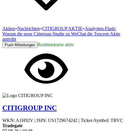
Aktien
»
Nachrichten
»
CITIGROUP AKTIE
»
Analysten-Flash:
Warum die neue Citigroup-Studie zu WeChat die Tencent-Aktie
antreibt
Realtimekurse aktiv
Push Mitteilungen
CITIGROUP INC
WKN: A1H92V
|
ISIN: US1729674242
|
Ticker-Symbol: TRVC
Tradegate
07.08.26
|
19:48