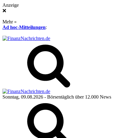
Anzeige
❌
Mehr »
Ad hoc-Mitteilungen
:
Sonntag, 09.08.2026
- Börsentäglich über 12.000 News