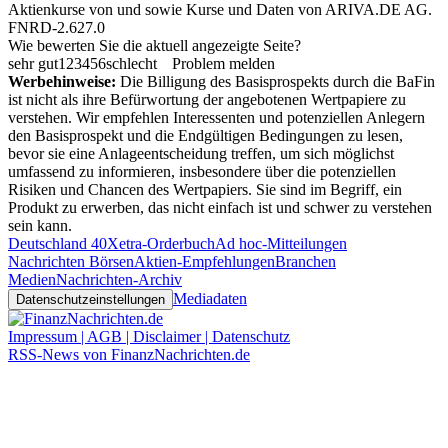
Aktienkurse von
und
sowie Kurse und Daten von
ARIVA.DE AG
.
FNRD-2.627.0
Wie bewerten Sie die aktuell angezeigte Seite?
sehr gut
1
2
3
4
5
6
schlecht
Problem melden
Werbehinweise:
Die Billigung des Basisprospekts durch die BaFin
ist nicht als ihre Befürwortung der angebotenen Wertpapiere zu
verstehen. Wir empfehlen Interessenten und potenziellen Anlegern
den Basisprospekt und die Endgültigen Bedingungen zu lesen,
bevor sie eine Anlageentscheidung treffen, um sich möglichst
umfassend zu informieren, insbesondere über die potenziellen
Risiken und Chancen des Wertpapiers. Sie sind im Begriff, ein
Produkt zu erwerben, das nicht einfach ist und schwer zu verstehen
sein kann.
Deutschland 40
Xetra-Orderbuch
Ad hoc-Mitteilungen
Nachrichten Börsen
Aktien-Empfehlungen
Branchen
Medien
Nachrichten-Archiv
Mediadaten
Datenschutzeinstellungen
Impressum | AGB | Disclaimer | Datenschutz
RSS-News von FinanzNachrichten.de