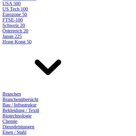
USA 500
US Tech 100
Eurozone 50
FTSE-100
Schweiz 20
Österreich 20
Japan 225
Hong Kong 50
Branchen
Branchenübersicht
Bau / Infrastrukur
Bekleidung / Textil
Biotechnologie
Chemie
Dienstleistungen
Eisen / Stahl