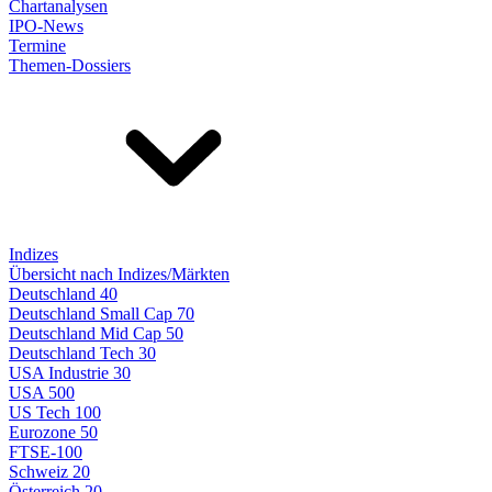
Chartanalysen
IPO-News
Termine
Themen-Dossiers
Indizes
Übersicht nach Indizes/Märkten
Deutschland 40
Deutschland Small Cap 70
Deutschland Mid Cap 50
Deutschland Tech 30
USA Industrie 30
USA 500
US Tech 100
Eurozone 50
FTSE-100
Schweiz 20
Österreich 20