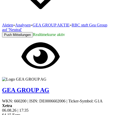
Aktien
»
Analysen
»
GEA GROUP AKTIE
»
RBC stuft Gea Group
auf 'Neutral'
Realtimekurse aktiv
Push Mitteilungen
GEA GROUP AG
WKN: 660200
|
ISIN: DE0006602006
|
Ticker-Symbol: G1A
Xetra
06.08.26
|
17:35
64,15
Euro