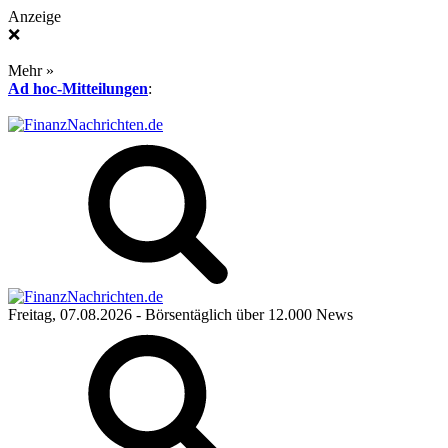
Anzeige
❌
Mehr »
Ad hoc-Mitteilungen
:
Freitag, 07.08.2026
- Börsentäglich über 12.000 News