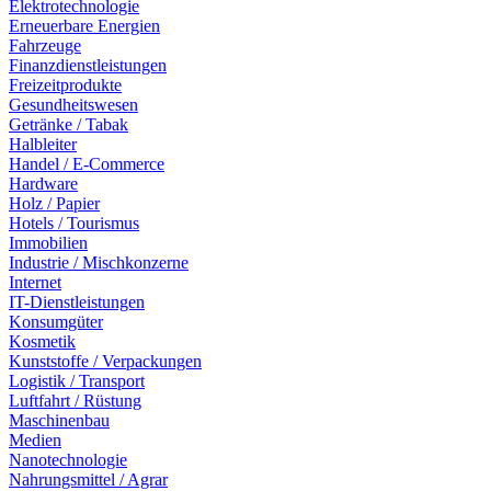
Elektrotechnologie
Erneuerbare Energien
Fahrzeuge
Finanzdienstleistungen
Freizeitprodukte
Gesundheitswesen
Getränke / Tabak
Halbleiter
Handel / E-Commerce
Hardware
Holz / Papier
Hotels / Tourismus
Immobilien
Industrie / Mischkonzerne
Internet
IT-Dienstleistungen
Konsumgüter
Kosmetik
Kunststoffe / Verpackungen
Logistik / Transport
Luftfahrt / Rüstung
Maschinenbau
Medien
Nanotechnologie
Nahrungsmittel / Agrar