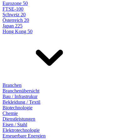
Eurozone 50
FTSE-100
Schweiz 20
Österreich 20
Japan 225
Hong Kong 50
Branchen
Branchenübersicht
Bau / Infrastrukur
Bekleidung / Textil
Biotechnologie
Chemie
Dienstleistungen
Eisen / Stahl
Elektrotechnologie
Erneuerbare Energien