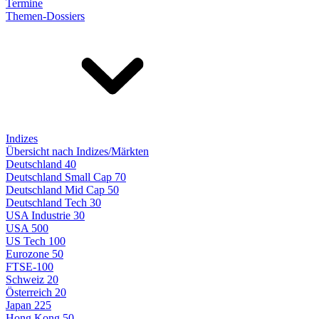
Termine
Themen-Dossiers
Indizes
Übersicht nach Indizes/Märkten
Deutschland 40
Deutschland Small Cap 70
Deutschland Mid Cap 50
Deutschland Tech 30
USA Industrie 30
USA 500
US Tech 100
Eurozone 50
FTSE-100
Schweiz 20
Österreich 20
Japan 225
Hong Kong 50