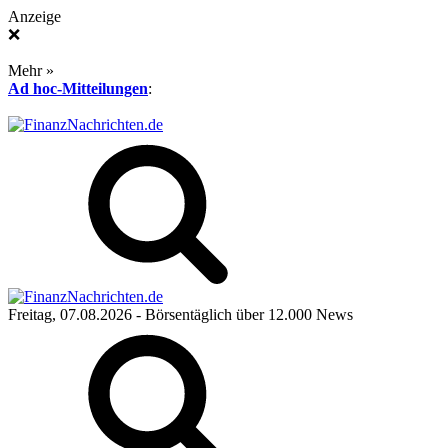
Anzeige
❌
Mehr »
Ad hoc-Mitteilungen
:
Freitag, 07.08.2026
- Börsentäglich über 12.000 News