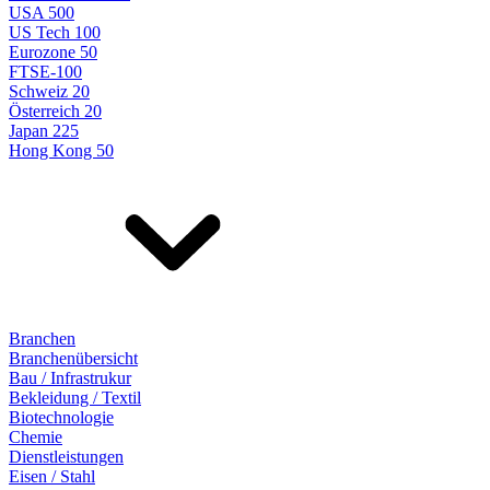
USA 500
US Tech 100
Eurozone 50
FTSE-100
Schweiz 20
Österreich 20
Japan 225
Hong Kong 50
Branchen
Branchenübersicht
Bau / Infrastrukur
Bekleidung / Textil
Biotechnologie
Chemie
Dienstleistungen
Eisen / Stahl