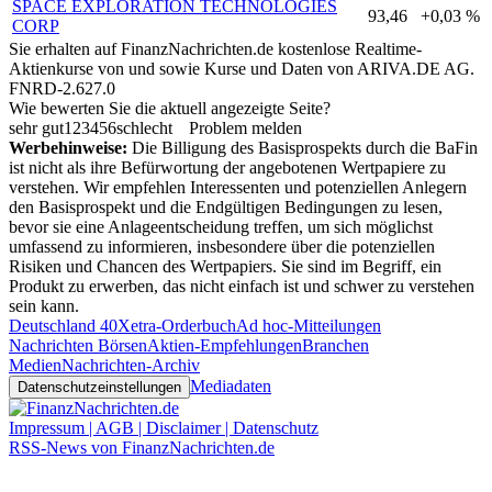
SPACE EXPLORATION TECHNOLOGIES
93,46
+0,03 %
CORP
Sie erhalten auf FinanzNachrichten.de kostenlose Realtime-
Aktienkurse von
und
sowie Kurse und Daten von
ARIVA.DE AG
.
FNRD-2.627.0
Wie bewerten Sie die aktuell angezeigte Seite?
sehr gut
1
2
3
4
5
6
schlecht
Problem melden
Werbehinweise:
Die Billigung des Basisprospekts durch die BaFin
ist nicht als ihre Befürwortung der angebotenen Wertpapiere zu
verstehen. Wir empfehlen Interessenten und potenziellen Anlegern
den Basisprospekt und die Endgültigen Bedingungen zu lesen,
bevor sie eine Anlageentscheidung treffen, um sich möglichst
umfassend zu informieren, insbesondere über die potenziellen
Risiken und Chancen des Wertpapiers. Sie sind im Begriff, ein
Produkt zu erwerben, das nicht einfach ist und schwer zu verstehen
sein kann.
Deutschland 40
Xetra-Orderbuch
Ad hoc-Mitteilungen
Nachrichten Börsen
Aktien-Empfehlungen
Branchen
Medien
Nachrichten-Archiv
Mediadaten
Datenschutzeinstellungen
Impressum | AGB | Disclaimer | Datenschutz
RSS-News von FinanzNachrichten.de