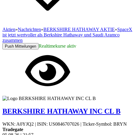
Aktien
»
Nachrichten
»
BERKSHIRE HATHAWAY AKTIE
»
SpaceX
ist jetzt wertvoller als Berkshire Hathaway und Saudi Aramco
zusammen
Realtimekurse aktiv
Push Mitteilungen
BERKSHIRE HATHAWAY INC CL B
WKN: A0YJQ2
|
ISIN: US0846707026
|
Ticker-Symbol: BRYN
Tradegate
05.08.26
|
21:57