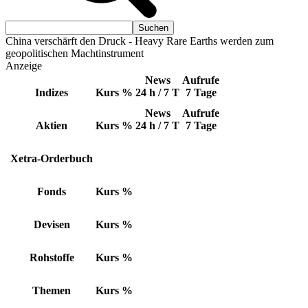
China verschärft den Druck - Heavy Rare Earths werden zum
geopolitischen Machtinstrument
Anzeige
News
Aufrufe
Indizes
Kurs
%
24 h / 7 T
7 Tage
News
Aufrufe
Aktien
Kurs
%
24 h / 7 T
7 Tage
Xetra-Orderbuch
Fonds
Kurs
%
Devisen
Kurs
%
Rohstoffe
Kurs
%
Themen
Kurs
%