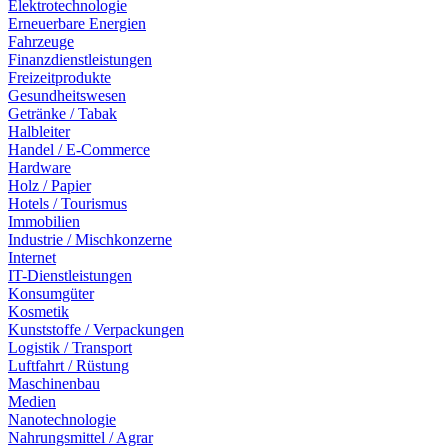
Elektrotechnologie
Erneuerbare Energien
Fahrzeuge
Finanzdienstleistungen
Freizeitprodukte
Gesundheitswesen
Getränke / Tabak
Halbleiter
Handel / E-Commerce
Hardware
Holz / Papier
Hotels / Tourismus
Immobilien
Industrie / Mischkonzerne
Internet
IT-Dienstleistungen
Konsumgüter
Kosmetik
Kunststoffe / Verpackungen
Logistik / Transport
Luftfahrt / Rüstung
Maschinenbau
Medien
Nanotechnologie
Nahrungsmittel / Agrar