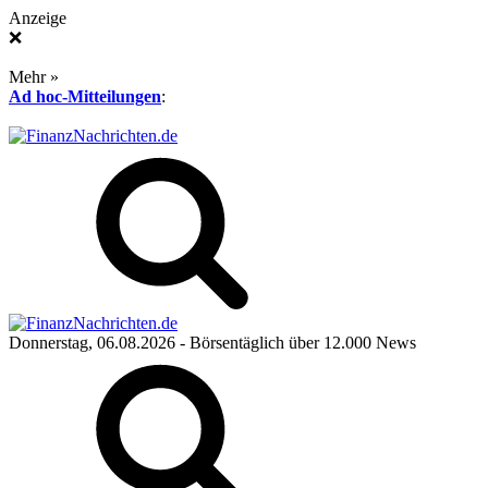
Anzeige
❌
Mehr »
Ad hoc-Mitteilungen
:
Donnerstag, 06.08.2026
- Börsentäglich über 12.000 News