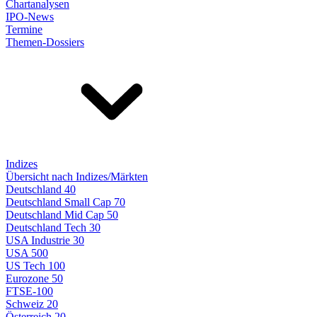
Chartanalysen
IPO-News
Termine
Themen-Dossiers
Indizes
Übersicht nach Indizes/Märkten
Deutschland 40
Deutschland Small Cap 70
Deutschland Mid Cap 50
Deutschland Tech 30
USA Industrie 30
USA 500
US Tech 100
Eurozone 50
FTSE-100
Schweiz 20
Österreich 20