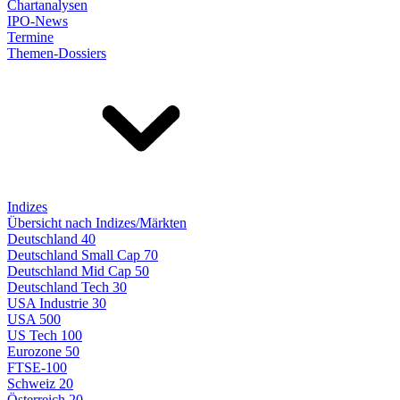
Chartanalysen
IPO-News
Termine
Themen-Dossiers
Indizes
Übersicht nach Indizes/Märkten
Deutschland 40
Deutschland Small Cap 70
Deutschland Mid Cap 50
Deutschland Tech 30
USA Industrie 30
USA 500
US Tech 100
Eurozone 50
FTSE-100
Schweiz 20
Österreich 20