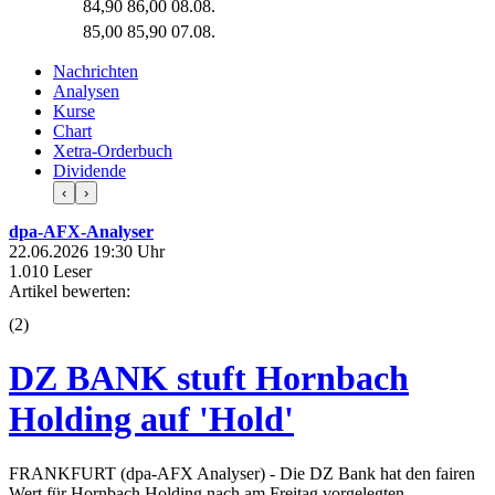
84,90
86,00
08.08.
85,00
85,90
07.08.
Nachrichten
Analysen
Kurse
Chart
Xetra-Orderbuch
Dividende
‹
›
dpa-AFX-Analyser
22.06.2026 19:30 Uhr
1.010 Leser
Artikel bewerten:
(
2
)
DZ BANK stuft Hornbach
Holding auf 'Hold'
FRANKFURT (dpa-AFX Analyser) - Die DZ Bank hat den fairen
Wert für Hornbach Holding nach am Freitag vorgelegten