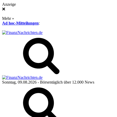
Anzeige
❌
Mehr »
Ad hoc-Mitteilungen
:
Sonntag, 09.08.2026
- Börsentäglich über 12.000 News