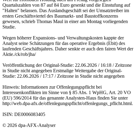
Quartalszahlen von 87 auf 84 Euro gesenkt und die Einstufung auf
"Halten" belassen. Das Auslandsgeschäft sei der Umsatztreiber im
ersten Geschäftsviertel des Baumarkt- und Baustoffkonzerns
gewesen, schrieb Thomas Maul in einer am Montag vorliegenden
Studie.
Wegen höherer Expansions- und Verwaltungskosten kappte der
Analyst seine Schätzungen für das operative Ergebnis (Ebit) des
laufenden Geschäftsjahres. Daher senkte er auch den fairen Wert der
Aktie./ck/rob/jha/
Veröffentlichung der Original-Studie: 22.06.2026 / 16:18 / Zeitzone
in Studie nicht angegeben Erstmalige Weitergabe der Original-
Studie: 22.06.2026 / 17:17 / Zeitzone in Studie nicht angegeben
Hinweis: Informationen zur Offenlegungspflicht bei
Interessenkonflikten im Sinne von § 85 Abs. 1 WpHG, Art. 20 VO
(EU) 596/2014 für das genannte Analysten-Haus finden Sie unter
http://web.dpa-afx.de/offenlegungspflicht/offenlegungs_pflicht.html.
ISIN: DE0006083405
© 2026 dpa-AFX-Analyser