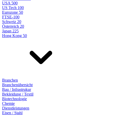
USA 500
US Tech 100
Eurozone 50
FTSE-100
Schweiz 20
Österreich 20
Japan 225
Hong Kong 50
Branchen
Branchenübersicht
Bau / Infrastrukur
Bekleidung / Textil
Biotechnologie
Chemie
Dienstleistungen
Eisen / Stahl