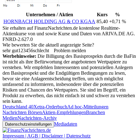
Unternehmen / Aktien
Kurs
%
HORNBACH HOLDING AG & CO KGAA
85,40
+0,71 %
Sie erhalten auf FinanzNachrichten.de kostenlose Realtime-
Aktienkurse von
und
sowie Kurse und Daten von
ARIVA.DE AG
.
FNRD-2.627.0
Wie bewerten Sie die aktuell angezeigte Seite?
sehr gut
1
2
3
4
5
6
schlecht
Problem melden
Werbehinweise:
Die Billigung des Basisprospekts durch die BaFin
ist nicht als ihre Befürwortung der angebotenen Wertpapiere zu
verstehen. Wir empfehlen Interessenten und potenziellen Anlegern
den Basisprospekt und die Endgültigen Bedingungen zu lesen,
bevor sie eine Anlageentscheidung treffen, um sich möglichst
umfassend zu informieren, insbesondere über die potenziellen
Risiken und Chancen des Wertpapiers. Sie sind im Begriff, ein
Produkt zu erwerben, das nicht einfach ist und schwer zu verstehen
sein kann.
Deutschland 40
Xetra-Orderbuch
Ad hoc-Mitteilungen
Nachrichten Börsen
Aktien-Empfehlungen
Branchen
Medien
Nachrichten-Archiv
Mediadaten
Datenschutzeinstellungen
Impressum | AGB | Disclaimer | Datenschutz