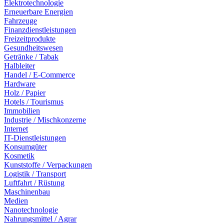
Elektrotechnologie
Erneuerbare Energien
Fahrzeuge
Finanzdienstleistungen
Freizeitprodukte
Gesundheitswesen
Getränke / Tabak
Halbleiter
Handel / E-Commerce
Hardware
Holz / Papier
Hotels / Tourismus
Immobilien
Industrie / Mischkonzerne
Internet
IT-Dienstleistungen
Konsumgüter
Kosmetik
Kunststoffe / Verpackungen
Logistik / Transport
Luftfahrt / Rüstung
Maschinenbau
Medien
Nanotechnologie
Nahrungsmittel / Agrar