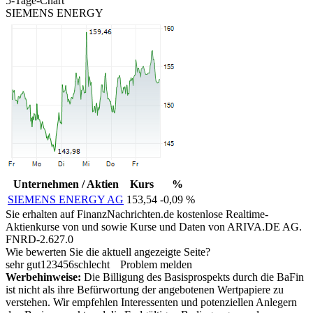
5-Tage-Chart
SIEMENS ENERGY
Unternehmen / Aktien
Kurs
%
SIEMENS ENERGY AG
153,54
-0,09 %
Sie erhalten auf FinanzNachrichten.de kostenlose Realtime-
Aktienkurse von
und
sowie Kurse und Daten von
ARIVA.DE AG
.
FNRD-2.627.0
Wie bewerten Sie die aktuell angezeigte Seite?
sehr gut
1
2
3
4
5
6
schlecht
Problem melden
Werbehinweise:
Die Billigung des Basisprospekts durch die BaFin
ist nicht als ihre Befürwortung der angebotenen Wertpapiere zu
verstehen. Wir empfehlen Interessenten und potenziellen Anlegern