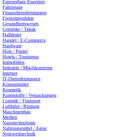
Erneuerbare Energien
Fahrzeuge
Finanzdienstleistungen
Freizeitprodukte
Gesundheitswesen
Getränke / Tabak
Halbleiter
Handel / E-Commerce
Hardware
Holz / Papier
Hotels / Tourismus
Immobilien
Industrie / Mischkonzerne
Internet
IT-Dienstleistungen
Konsumgüter
Kosmetik
Kunststoffe / Verpackungen
Logistik / Transport
Luftfahrt / Rüstung
Maschinenbau
Medien
Nanotechnologie
Nahrungsmittel / Agrar
Netzwerktechnik