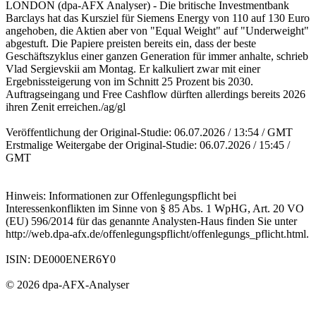
LONDON (dpa-AFX Analyser) - Die britische Investmentbank
Barclays hat das Kursziel für Siemens Energy von 110 auf 130 Euro
angehoben, die Aktien aber von "Equal Weight" auf "Underweight"
abgestuft. Die Papiere preisten bereits ein, dass der beste
Geschäftszyklus einer ganzen Generation für immer anhalte, schrieb
Vlad Sergievskii am Montag. Er kalkuliert zwar mit einer
Ergebnissteigerung von im Schnitt 25 Prozent bis 2030.
Auftragseingang und Free Cashflow dürften allerdings bereits 2026
ihren Zenit erreichen./ag/gl
Veröffentlichung der Original-Studie: 06.07.2026 / 13:54 / GMT
Erstmalige Weitergabe der Original-Studie: 06.07.2026 / 15:45 /
GMT
Hinweis: Informationen zur Offenlegungspflicht bei
Interessenkonflikten im Sinne von § 85 Abs. 1 WpHG, Art. 20 VO
(EU) 596/2014 für das genannte Analysten-Haus finden Sie unter
http://web.dpa-afx.de/offenlegungspflicht/offenlegungs_pflicht.html.
ISIN: DE000ENER6Y0
© 2026 dpa-AFX-Analyser