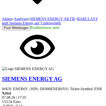
Aktien
»
Analysen
»
SIEMENS ENERGY AKTIE
»
BARCLAYS
stuft Siemens Energy auf 'Underweight'
Realtimekurse aktiv
Push Mitteilungen
SIEMENS ENERGY AG
WKN: ENER6Y
|
ISIN: DE000ENER6Y0
|
Ticker-Symbol: ENR
Xetra
07.08.26
|
17:35
153,54
Euro
-0,09 %
-0,14