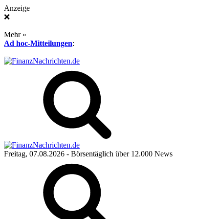
Anzeige
❌
Mehr »
Ad hoc-Mitteilungen
:
Freitag, 07.08.2026
- Börsentäglich über 12.000 News