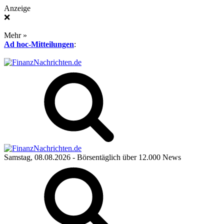
Anzeige
❌
Mehr »
Ad hoc-Mitteilungen
:
Samstag, 08.08.2026
- Börsentäglich über 12.000 News