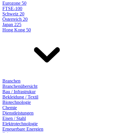
Eurozone 50
FTSE-100
Schweiz 20
Österreich 20
Japan 225
Hong Kong 50
Branchen
Branchenübersicht
Bau / Infrastrukur
Bekleidung / Textil
Biotechnologie
Chemie
Dienstleistungen
Eisen / Stahl
Elektrotechnologie
Erneuerbare Energien