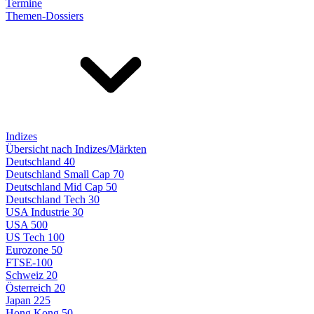
Termine
Themen-Dossiers
Indizes
Übersicht nach Indizes/Märkten
Deutschland 40
Deutschland Small Cap 70
Deutschland Mid Cap 50
Deutschland Tech 30
USA Industrie 30
USA 500
US Tech 100
Eurozone 50
FTSE-100
Schweiz 20
Österreich 20
Japan 225
Hong Kong 50