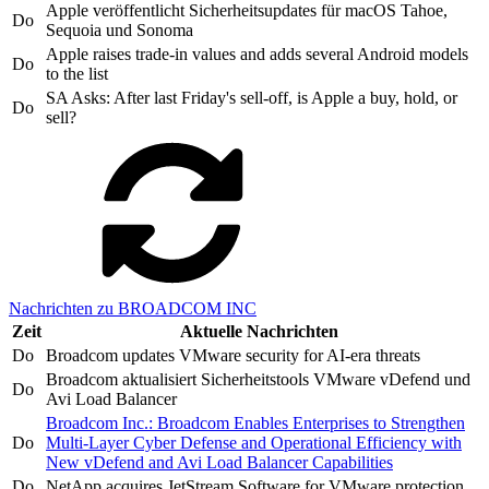
Apple veröffentlicht Sicherheitsupdates für macOS Tahoe,
Do
Sequoia und Sonoma
Apple raises trade-in values and adds several Android models
Do
to the list
SA Asks: After last Friday's sell-off, is Apple a buy, hold, or
Do
sell?
Nachrichten zu BROADCOM INC
Zeit
Aktuelle Nachrichten
Do
Broadcom updates VMware security for AI-era threats
Broadcom aktualisiert Sicherheitstools VMware vDefend und
Do
Avi Load Balancer
Broadcom Inc.: Broadcom Enables Enterprises to Strengthen
Do
Multi-Layer Cyber Defense and Operational Efficiency with
New vDefend and Avi Load Balancer Capabilities
Do
NetApp acquires JetStream Software for VMware protection