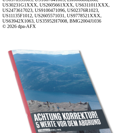
US30231G1XXX, US2605661XXX, US6311011XXX,
US2473617023, US9100471096, US02376R1023,
US11135F1012, US2605571031, US9778521XXX,
US63942X1063, US35952H7008, BMG2004J1036
© 2026 dpa-AFX