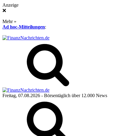
Anzeige
❌
Mehr »
Ad hoc-Mitteilungen
:
Freitag, 07.08.2026
- Börsentäglich über 12.000 News