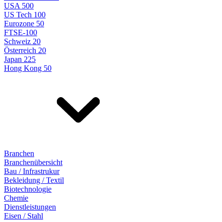
USA 500
US Tech 100
Eurozone 50
FTSE-100
Schweiz 20
Österreich 20
Japan 225
Hong Kong 50
Branchen
Branchenübersicht
Bau / Infrastrukur
Bekleidung / Textil
Biotechnologie
Chemie
Dienstleistungen
Eisen / Stahl