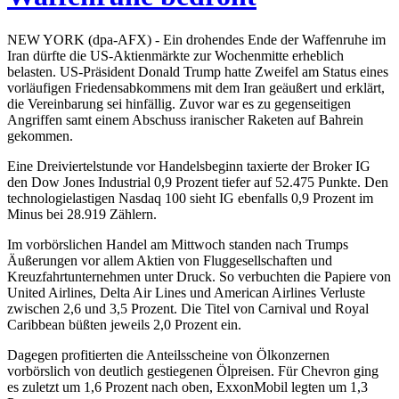
NEW YORK (dpa-AFX) - Ein drohendes Ende der Waffenruhe im
Iran dürfte die US-Aktienmärkte zur Wochenmitte erheblich
belasten. US-Präsident Donald Trump hatte Zweifel am Status eines
vorläufigen Friedensabkommens mit dem Iran geäußert und erklärt,
die Vereinbarung sei hinfällig. Zuvor war es zu gegenseitigen
Angriffen samt einem Abschuss iranischer Raketen auf Bahrein
gekommen.
Eine Dreiviertelstunde vor Handelsbeginn taxierte der Broker IG
den Dow Jones Industrial 0,9 Prozent tiefer auf 52.475 Punkte. Den
technologielastigen Nasdaq 100 sieht IG ebenfalls 0,9 Prozent im
Minus bei 28.919 Zählern.
Im vorbörslichen Handel am Mittwoch standen nach Trumps
Äußerungen vor allem Aktien von Fluggesellschaften und
Kreuzfahrtunternehmen unter Druck. So verbuchten die Papiere von
United Airlines, Delta Air Lines und American Airlines Verluste
zwischen 2,6 und 3,5 Prozent. Die Titel von Carnival und Royal
Caribbean büßten jeweils 2,0 Prozent ein.
Dagegen profitierten die Anteilsscheine von Ölkonzernen
vorbörslich von deutlich gestiegenen Ölpreisen. Für Chevron ging
es zuletzt um 1,6 Prozent nach oben, ExxonMobil legten um 1,3