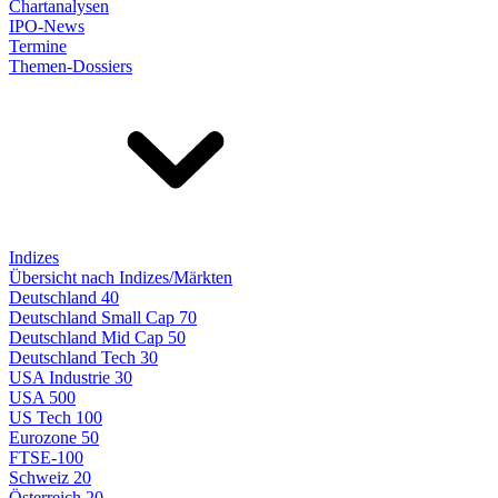
Chartanalysen
IPO-News
Termine
Themen-Dossiers
Indizes
Übersicht nach Indizes/Märkten
Deutschland 40
Deutschland Small Cap 70
Deutschland Mid Cap 50
Deutschland Tech 30
USA Industrie 30
USA 500
US Tech 100
Eurozone 50
FTSE-100
Schweiz 20
Österreich 20