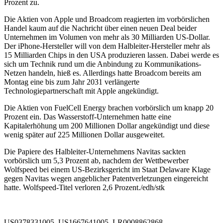
Prozent zu.
Die Aktien von Apple und Broadcom reagierten im vorbörslichen
Handel kaum auf die Nachricht über einen neuen Deal beider
Unternehmen im Volumen von mehr als 30 Milliarden US-Dollar.
Der iPhone-Hersteller will von dem Halbleiter-Hersteller mehr als
15 Milliarden Chips in den USA produzieren lassen. Dabei werde es
sich um Technik rund um die Anbindung zu Kommunikations-
Netzen handeln, hieß es. Allerdings hatte Broadcom bereits am
Montag eine bis zum Jahr 2031 verlängerte
Technologiepartnerschaft mit Apple angekündigt.
Die Aktien von FuelCell Energy brachen vorbörslich um knapp 20
Prozent ein. Das Wasserstoff-Unternehmen hatte eine
Kapitalerhöhung um 200 Millionen Dollar angekündigt und diese
wenig später auf 225 Millionen Dollar ausgeweitet.
Die Papiere des Halbleiter-Unternehmens Navitas sackten
vorbörslich um 5,3 Prozent ab, nachdem der Wettbewerber
Wolfspeed bei einem US-Bezirksgericht im Staat Delaware Klage
gegen Navitas wegen angeblicher Patentverletzungen eingereicht
hatte. Wolfspeed-Titel verloren 2,6 Prozent./edh/stk
US0378331005, US1667641005, LR0008862868,