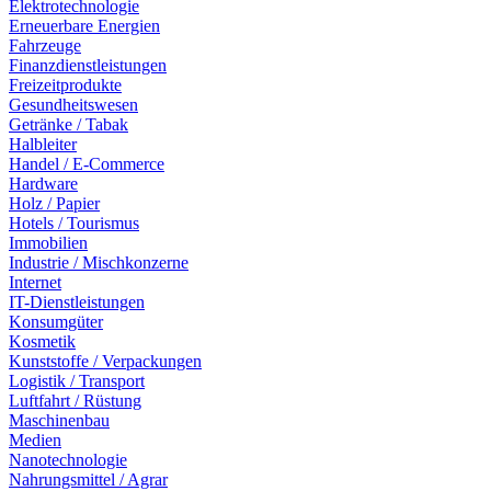
Elektrotechnologie
Erneuerbare Energien
Fahrzeuge
Finanzdienstleistungen
Freizeitprodukte
Gesundheitswesen
Getränke / Tabak
Halbleiter
Handel / E-Commerce
Hardware
Holz / Papier
Hotels / Tourismus
Immobilien
Industrie / Mischkonzerne
Internet
IT-Dienstleistungen
Konsumgüter
Kosmetik
Kunststoffe / Verpackungen
Logistik / Transport
Luftfahrt / Rüstung
Maschinenbau
Medien
Nanotechnologie
Nahrungsmittel / Agrar