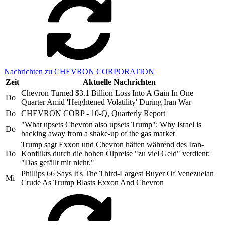
Nachrichten zu CHEVRON CORPORATION
Zeit
Aktuelle Nachrichten
Chevron Turned $3.1 Billion Loss Into A Gain In One
Do
Quarter Amid 'Heightened Volatility' During Iran War
Do
CHEVRON CORP - 10-Q, Quarterly Report
"What upsets Chevron also upsets Trump": Why Israel is
Do
backing away from a shake-up of the gas market
Trump sagt Exxon und Chevron hätten während des Iran-
Do
Konflikts durch die hohen Ölpreise "zu viel Geld" verdient:
"Das gefällt mir nicht."
Phillips 66 Says It's The Third-Largest Buyer Of Venezuelan
Mi
Crude As Trump Blasts Exxon And Chevron