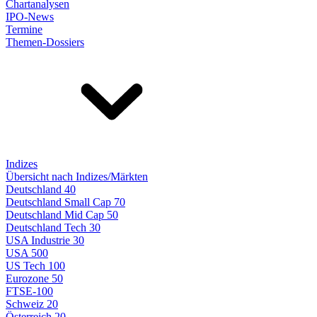
Chartanalysen
IPO-News
Termine
Themen-Dossiers
Indizes
Übersicht nach Indizes/Märkten
Deutschland 40
Deutschland Small Cap 70
Deutschland Mid Cap 50
Deutschland Tech 30
USA Industrie 30
USA 500
US Tech 100
Eurozone 50
FTSE-100
Schweiz 20
Österreich 20