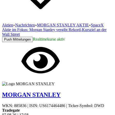
Aktien
»
Nachrichten
»
MORGAN STANLEY AKTIE
»
SpaceX
Aktie im Fokus: Morgan Stanley vergibt Rekord-Kursziel an der
Wall Street
Realtimekurse aktiv
Push Mitteilungen
MORGAN STANLEY
WKN: 885836
|
ISIN: US6174464486
|
Ticker-Symbol: DWD
Tradegate
07.08.26
|
17:58