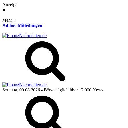
Anzeige
❌
Mehr »
Ad hoc-Mitteilungen
:
Sonntag, 09.08.2026
- Börsentäglich über 12.000 News