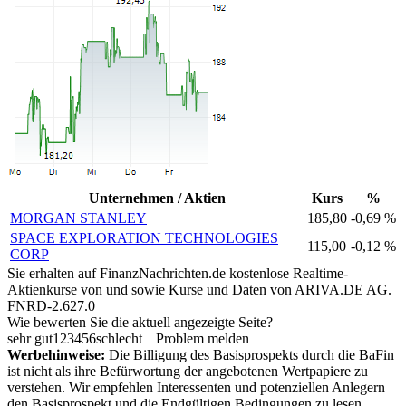
Unternehmen / Aktien
Kurs
%
MORGAN STANLEY
185,80
-0,69 %
SPACE EXPLORATION TECHNOLOGIES
115,00
-0,12 %
CORP
Sie erhalten auf FinanzNachrichten.de kostenlose Realtime-
Aktienkurse von
und
sowie Kurse und Daten von
ARIVA.DE AG
.
FNRD-2.627.0
Wie bewerten Sie die aktuell angezeigte Seite?
sehr gut
1
2
3
4
5
6
schlecht
Problem melden
Werbehinweise:
Die Billigung des Basisprospekts durch die BaFin
ist nicht als ihre Befürwortung der angebotenen Wertpapiere zu
verstehen. Wir empfehlen Interessenten und potenziellen Anlegern
den Basisprospekt und die Endgültigen Bedingungen zu lesen,