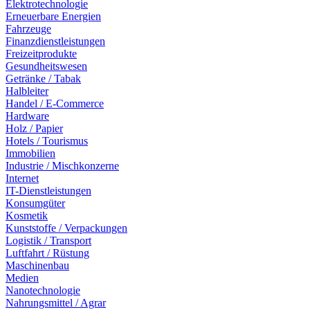
Elektrotechnologie
Erneuerbare Energien
Fahrzeuge
Finanzdienstleistungen
Freizeitprodukte
Gesundheitswesen
Getränke / Tabak
Halbleiter
Handel / E-Commerce
Hardware
Holz / Papier
Hotels / Tourismus
Immobilien
Industrie / Mischkonzerne
Internet
IT-Dienstleistungen
Konsumgüter
Kosmetik
Kunststoffe / Verpackungen
Logistik / Transport
Luftfahrt / Rüstung
Maschinenbau
Medien
Nanotechnologie
Nahrungsmittel / Agrar