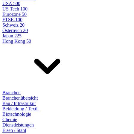
USA 500
US Tech 100
Eurozone 50
FTSE-100
Schweiz 20
Österreich 20
Japan 225
Hong Kong 50
Branchen
Branchenübersicht
Bau / Infrastrukur
Bekleidung / Textil
Biotechnologie
Chemie
Dienstleistungen
Eisen / Stahl