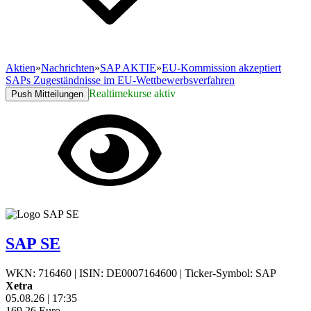
Aktien
»
Nachrichten
»
SAP AKTIE
»
EU-Kommission akzeptiert
SAPs Zugeständnisse im EU-Wettbewerbsverfahren
Realtimekurse aktiv
Push Mitteilungen
SAP SE
WKN: 716460
|
ISIN: DE0007164600
|
Ticker-Symbol: SAP
Xetra
05.08.26
|
17:35
169,26
Euro