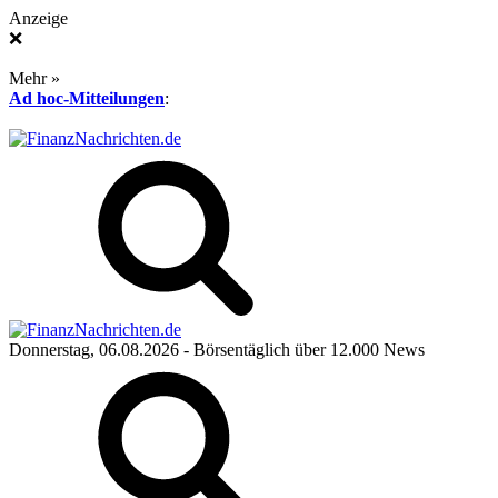
Anzeige
❌
Mehr »
Ad hoc-Mitteilungen
:
Donnerstag, 06.08.2026
- Börsentäglich über 12.000 News