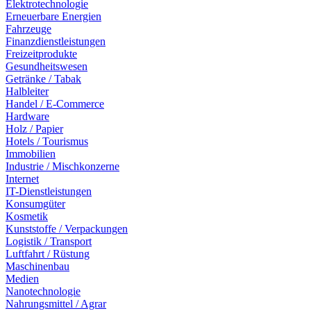
Elektrotechnologie
Erneuerbare Energien
Fahrzeuge
Finanzdienstleistungen
Freizeitprodukte
Gesundheitswesen
Getränke / Tabak
Halbleiter
Handel / E-Commerce
Hardware
Holz / Papier
Hotels / Tourismus
Immobilien
Industrie / Mischkonzerne
Internet
IT-Dienstleistungen
Konsumgüter
Kosmetik
Kunststoffe / Verpackungen
Logistik / Transport
Luftfahrt / Rüstung
Maschinenbau
Medien
Nanotechnologie
Nahrungsmittel / Agrar