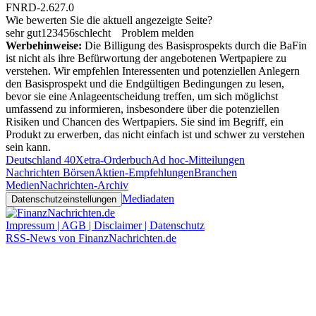
FNRD-2.627.0
Wie bewerten Sie die aktuell angezeigte Seite?
sehr gut
1
2
3
4
5
6
schlecht
Problem melden
Werbehinweise:
Die Billigung des Basisprospekts durch die BaFin
ist nicht als ihre Befürwortung der angebotenen Wertpapiere zu
verstehen. Wir empfehlen Interessenten und potenziellen Anlegern
den Basisprospekt und die Endgültigen Bedingungen zu lesen,
bevor sie eine Anlageentscheidung treffen, um sich möglichst
umfassend zu informieren, insbesondere über die potenziellen
Risiken und Chancen des Wertpapiers. Sie sind im Begriff, ein
Produkt zu erwerben, das nicht einfach ist und schwer zu verstehen
sein kann.
Deutschland 40
Xetra-Orderbuch
Ad hoc-Mitteilungen
Nachrichten Börsen
Aktien-Empfehlungen
Branchen
Medien
Nachrichten-Archiv
Mediadaten
Datenschutzeinstellungen
Impressum | AGB | Disclaimer | Datenschutz
RSS-News von FinanzNachrichten.de