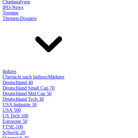
Chartanalysen
IPO-News
Termine
Themen-Dossiers
Indizes
Übersicht nach Indizes/Märkten
Deutschland 40
Deutschland Small Cap 70
Deutschland Mid Cap 50
Deutschland Tech 30
USA Industrie 30
USA 500
US Tech 100
Eurozone 50
FTSE-100
Schweiz 20
Österreich 20