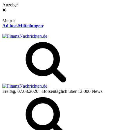
Anzeige
❌
Mehr »
Ad hoc-Mitteilungen
:
Freitag, 07.08.2026
- Börsentäglich über 12.000 News