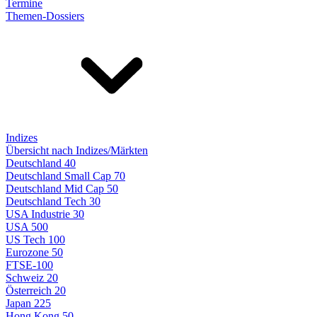
Termine
Themen-Dossiers
Indizes
Übersicht nach Indizes/Märkten
Deutschland 40
Deutschland Small Cap 70
Deutschland Mid Cap 50
Deutschland Tech 30
USA Industrie 30
USA 500
US Tech 100
Eurozone 50
FTSE-100
Schweiz 20
Österreich 20
Japan 225
Hong Kong 50