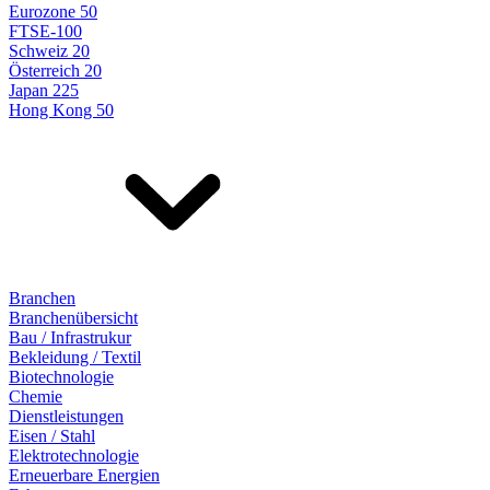
Eurozone 50
FTSE-100
Schweiz 20
Österreich 20
Japan 225
Hong Kong 50
Branchen
Branchenübersicht
Bau / Infrastrukur
Bekleidung / Textil
Biotechnologie
Chemie
Dienstleistungen
Eisen / Stahl
Elektrotechnologie
Erneuerbare Energien