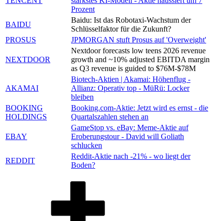
TENCENT
stärkstes KI-Modell - Aktie haussiert um 7
Prozent
Baidu: Ist das Robotaxi-Wachstum der
BAIDU
Schlüsselfaktor für die Zukunft?
PROSUS
JPMORGAN stuft Prosus auf 'Overweight'
Nextdoor forecasts low teens 2026 revenue
NEXTDOOR
growth and ~10% adjusted EBITDA margin
as Q3 revenue is guided to $76M-$78M
Biotech-Aktien | Akamai: Höhenflug -
AKAMAI
Allianz: Operativ top - MüRü: Locker
bleiben
BOOKING
Booking.com-Aktie: Jetzt wird es ernst - die
HOLDINGS
Quartalszahlen stehen an
GameStop vs. eBay: Meme-Aktie auf
EBAY
Eroberungstour - David will Goliath
schlucken
Reddit-Aktie nach -21% - wo liegt der
REDDIT
Boden?