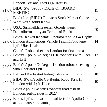
London Test and Ford's Q2 Results
BIDU-SW
(09888): DATE OF BOARD
31.07.
11
MEETING
Baidu Inc.
(BIDU) Outpaces Stock Market Gains:
30.07.
25
What You Should Know
USA: Sammelklage gegen Google wegen
30.07.
50
Datenübermittlung an Temu und
Baidu
Baidu-
Backed Robotaxi Operator
Apollo Go
Begins
29.07.
London Autonomous Vehicle Testing Following
14
Lyft, Uber Deals
China's Robotaxi enters London for first time as
29.07.
Baidu's
Apollo Go begins UK road tests with Uber
12
and Lyft
Baidu's
Apollo Go begins London robotaxi testing
28.07.
8
with Uber and Lyft
28.07.
Lyft and
Baidu
start testing robotaxis in London
10
BIDU-SW's
Apollo Go Begins Road Tests in
28.07.
10
London with Lyft, Uber
Baidu
Apollo Go starts robotaxi road tests in
28.07.
5
London, public rides in 2027
Baidu,
Lyft start London road tests for
Apollo Go
28.07.
8
autonomous ride-hailing