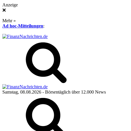
Anzeige
❌
Mehr »
Ad hoc-Mitteilungen
:
Samstag, 08.08.2026
- Börsentäglich über 12.000 News