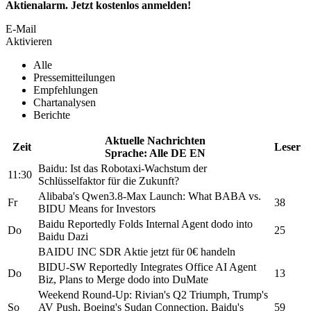
Aktienalarm. Jetzt kostenlos anmelden!
E-Mail
Aktivieren
Alle
Pressemitteilungen
Empfehlungen
Chartanalysen
Berichte
Aktuelle Nachrichten
Zeit
Leser
Sprache:
Alle
DE
EN
Baidu:
Ist das Robotaxi-Wachstum der
11:30
Schlüsselfaktor für die Zukunft?
Alibaba's Qwen3.8-Max Launch: What BABA vs.
Fr
38
BIDU
Means for Investors
Baidu
Reportedly Folds Internal Agent dodo into
Do
25
Baidu
Dazi
BAIDU INC SDR
Aktie jetzt für 0€ handeln
BIDU-SW
Reportedly Integrates Office AI Agent
Do
13
Biz, Plans to Merge dodo into DuMate
Weekend Round-Up: Rivian's Q2 Triumph, Trump's
So
AV Push, Boeing's Sudan Connection,
Baidu's
59