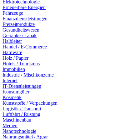
Elektrotechnologie
Erneuerbare Energien
Fahrzeuge
Finanzdienstleistungen
Freizeitprodukte
Gesundheitswesen
Getränke / Tabak
Halbleiter
Handel / E-Commerce
Hardware
Holz / Papier
Hotels / Tourismus
Immobilien
Industrie / Mischkonzerne
Internet
IT-Dienstleistungen
Konsumgüter
Kosmetik
Kunststoffe / Verpackungen
Logistik / Transport
Luftfahrt / Rüstung
Maschinenbau
Medien
Nanotechnologie
Nahrungsmittel / Agrar