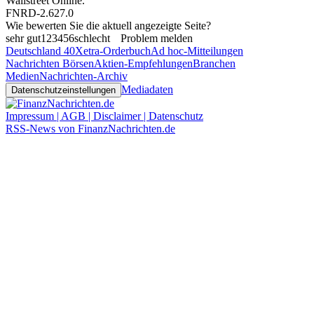
Wallstreet Online
.
FNRD-2.627.0
Wie bewerten Sie die aktuell angezeigte Seite?
sehr gut
1
2
3
4
5
6
schlecht
Problem melden
Deutschland 40
Xetra-Orderbuch
Ad hoc-Mitteilungen
Nachrichten Börsen
Aktien-Empfehlungen
Branchen
Medien
Nachrichten-Archiv
Mediadaten
Datenschutzeinstellungen
Impressum | AGB | Disclaimer | Datenschutz
RSS-News von FinanzNachrichten.de