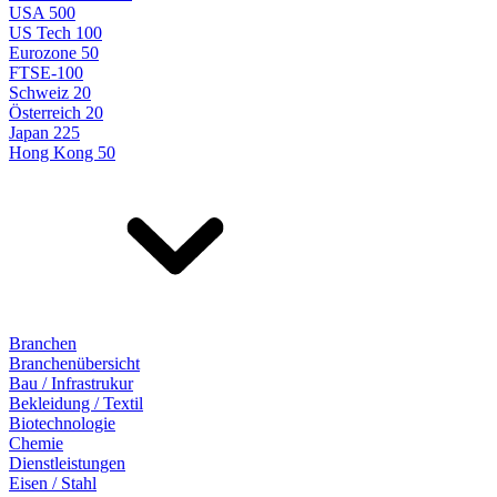
USA 500
US Tech 100
Eurozone 50
FTSE-100
Schweiz 20
Österreich 20
Japan 225
Hong Kong 50
Branchen
Branchenübersicht
Bau / Infrastrukur
Bekleidung / Textil
Biotechnologie
Chemie
Dienstleistungen
Eisen / Stahl