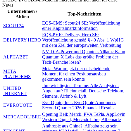
News
Unternehmen /
Top-Nachrichten
Aktien
EQS-CMS: Scout24 SE: Veröffentlichung
SCOUT24
einer Kapitalmarktinformation
EQS-PVR: Delivery Hero SE:
DELIVERY HERO
Veröffentlichung gemäß § 40 Abs. 1 WpHG
mit dem Ziel der europaweiten Verbreitung
NVIDIA-Power und Quanten-Allianz: Kann
ALPHABET
Quantum X Labs das größte Problem der
Tech-Branche lösen?
Meta: Warum jetzt der entscheidende
META
Moment für einen Positionsausbau
PLATFORMS
gekommen sein könnte
Ihre wichtigsten Termine: Alle Analysten-
UNITED
Augen auf: Rheinmetall, Deutsche Telekom,
INTERNET
Siemens, Airbnb & Lyft
EverQuote, Inc.: EverQuote Announces
EVERQUOTE
Second Quarter 2026 Financial Results
Opening Bell: Merck, PVA TePla, AppLovin,
MERCADOLIBRE
Western Digital, MercadoLibre, Albemarle
Anthropic aus China?: Alibaba zeigt sein