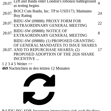
Lyft and
Baidu
enter London's robotaxi battleground
28.07.
9
as testing begins
BOCI Cuts
Baidu, Inc.
TP to USD173, Maintains
28.07.
24
Buy Rating
BIDU-SW
(09888): PROXY FORM FOR
28.07.
22
EXTRAORDINARY GENERAL MEETING
BIDU-SW
(09888): NOTICE OF
28.07.
8
EXTRAORDINARY GENERAL MEETING
BIDU-SW
(09888): (1) PROPOSED GRANTING
OF GENERAL MANDATES TO ISSUE SHARES
28.07.
AND TO REPURCHASE SHARES; (2)
17
PROPOSED ADOPTION OF THE 2026 SHARE
INCENTIVE ...
1
2
3
4
5
Weiter >>
469
Nachrichten in den letzten 12 Monaten
BAIDU INC SDR-Investoren interessieren sich auch für diese