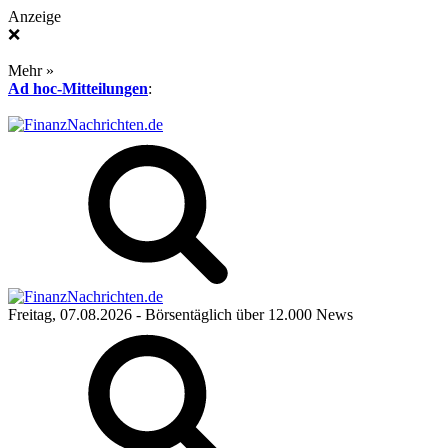
Anzeige
❌
Mehr »
Ad hoc-Mitteilungen
:
Freitag, 07.08.2026
- Börsentäglich über 12.000 News