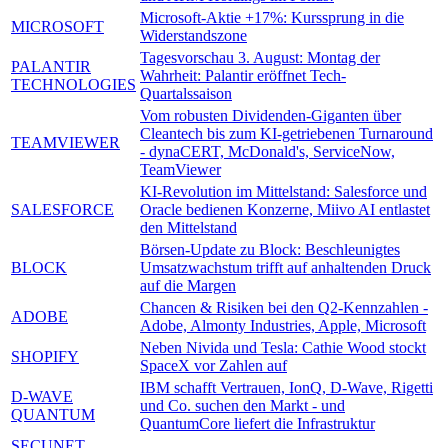
Microsoft-Aktie +17%: Kurssprung in die
MICROSOFT
Widerstandszone
Tagesvorschau 3. August: Montag der
PALANTIR
Wahrheit: Palantir eröffnet Tech-
TECHNOLOGIES
Quartalssaison
Vom robusten Dividenden-Giganten über
Cleantech bis zum KI-getriebenen Turnaround
TEAMVIEWER
- dynaCERT, McDonald's, ServiceNow,
TeamViewer
KI-Revolution im Mittelstand: Salesforce und
SALESFORCE
Oracle bedienen Konzerne, Miivo AI entlastet
den Mittelstand
Börsen-Update zu Block: Beschleunigtes
BLOCK
Umsatzwachstum trifft auf anhaltenden Druck
auf die Margen
Chancen & Risiken bei den Q2-Kennzahlen -
ADOBE
Adobe, Almonty Industries, Apple, Microsoft
Neben Nivida und Tesla: Cathie Wood stockt
SHOPIFY
SpaceX vor Zahlen auf
IBM schafft Vertrauen, IonQ, D-Wave, Rigetti
D-WAVE
und Co. suchen den Markt - und
QUANTUM
QuantumCore liefert die Infrastruktur
SECUNET