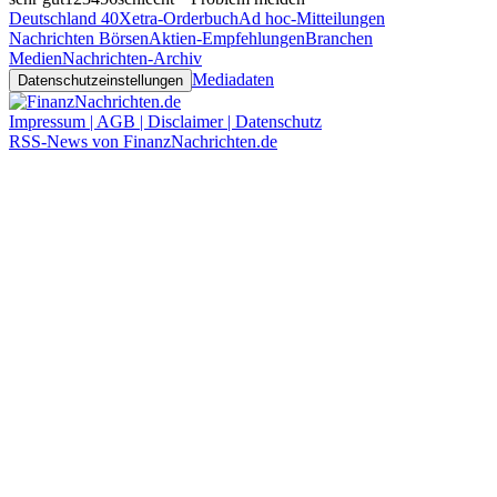
Deutschland 40
Xetra-Orderbuch
Ad hoc-Mitteilungen
Nachrichten Börsen
Aktien-Empfehlungen
Branchen
Medien
Nachrichten-Archiv
Mediadaten
Datenschutzeinstellungen
Impressum | AGB | Disclaimer | Datenschutz
RSS-News von FinanzNachrichten.de