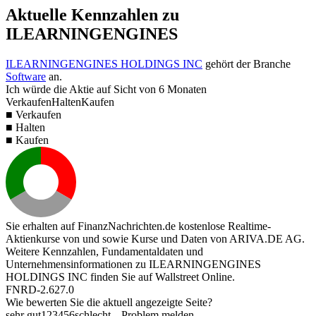
Aktuelle Kennzahlen zu
ILEARNINGENGINES
ILEARNINGENGINES HOLDINGS INC
gehört der Branche
Software
an.
Ich würde die Aktie auf Sicht von 6 Monaten
Verkaufen
Halten
Kaufen
■ Verkaufen
■ Halten
■ Kaufen
Sie erhalten auf FinanzNachrichten.de kostenlose Realtime-
Aktienkurse von
und
sowie Kurse und Daten von
ARIVA.DE AG
.
Weitere Kennzahlen, Fundamentaldaten und
Unternehmensinformationen zu ILEARNINGENGINES
HOLDINGS INC finden Sie auf
Wallstreet Online
.
FNRD-2.627.0
Wie bewerten Sie die aktuell angezeigte Seite?
sehr gut
1
2
3
4
5
6
schlecht
Problem melden