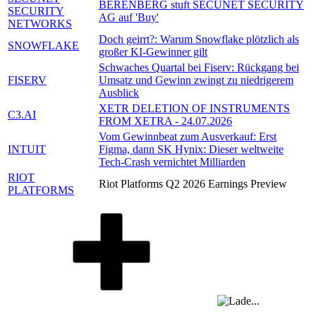
BERENBERG stuft SECUNET SECURITY
SECURITY
AG auf 'Buy'
NETWORKS
Doch geirrt?: Warum Snowflake plötzlich als
SNOWFLAKE
großer KI-Gewinner gilt
Schwaches Quartal bei Fiserv: Rückgang bei
FISERV
Umsatz und Gewinn zwingt zu niedrigerem
Ausblick
XETR DELETION OF INSTRUMENTS
C3.AI
FROM XETRA - 24.07.2026
Vom Gewinnbeat zum Ausverkauf: Erst
INTUIT
Figma, dann SK Hynix: Dieser weltweite
Tech-Crash vernichtet Milliarden
RIOT
Riot Platforms Q2 2026 Earnings Preview
PLATFORMS