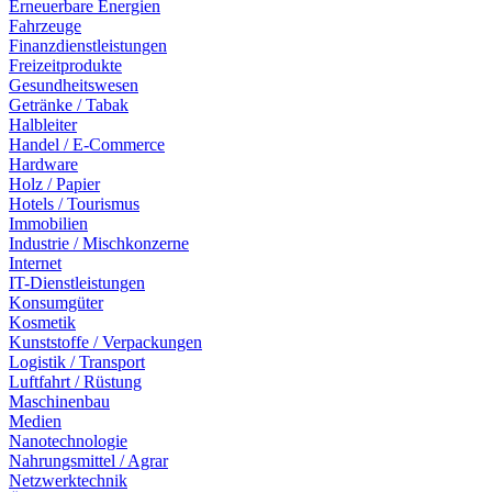
Erneuerbare Energien
Fahrzeuge
Finanzdienstleistungen
Freizeitprodukte
Gesundheitswesen
Getränke / Tabak
Halbleiter
Handel / E-Commerce
Hardware
Holz / Papier
Hotels / Tourismus
Immobilien
Industrie / Mischkonzerne
Internet
IT-Dienstleistungen
Konsumgüter
Kosmetik
Kunststoffe / Verpackungen
Logistik / Transport
Luftfahrt / Rüstung
Maschinenbau
Medien
Nanotechnologie
Nahrungsmittel / Agrar
Netzwerktechnik