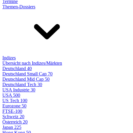
Termine
Themen-Dossiers
Indizes
Übersicht nach Indizes/Märkten
Deutschland 40
Deutschland Small Cap 70
Deutschland Mid Cap 50
Deutschland Tech 30
USA Industrie 30
USA 500
US Tech 100
Eurozone 50
FTSE-100
Schweiz 20
Österreich 20
Japan 225
Hong Kong 50