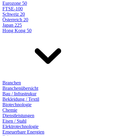
Eurozone 50
FTSE-100
Schweiz 20
Österreich 20
Japan 225
Hong Kong 50
Branchen
Branchenübersicht
Bau / Infrastrukur
Bekleidung / Textil
Biotechnologie
Chemie
Dienstleistungen
Eisen / Stahl
Elektrotechnologie
Erneuerbare Energien