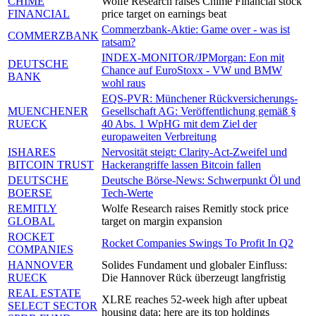
CHIME
Wolfe Research raises Chime Financial stock
FINANCIAL
price target on earnings beat
Commerzbank-Aktie: Game over - was ist
COMMERZBANK
ratsam?
INDEX-MONITOR/JPMorgan: Eon mit
DEUTSCHE
Chance auf EuroStoxx - VW und BMW
BANK
wohl raus
EQS-PVR: Münchener Rückversicherungs-
MUENCHENER
Gesellschaft AG: Veröffentlichung gemäß §
RUECK
40 Abs. 1 WpHG mit dem Ziel der
europaweiten Verbreitung
ISHARES
Nervosität steigt: Clarity-Act-Zweifel und
BITCOIN TRUST
Hackerangriffe lassen Bitcoin fallen
DEUTSCHE
Deutsche Börse-News: Schwerpunkt Öl und
BOERSE
Tech-Werte
REMITLY
Wolfe Research raises Remitly stock price
GLOBAL
target on margin expansion
ROCKET
Rocket Companies Swings To Profit In Q2
COMPANIES
HANNOVER
Solides Fundament und globaler Einfluss:
RUECK
Die Hannover Rück überzeugt langfristig
REAL ESTATE
XLRE reaches 52-week high after upbeat
SELECT SECTOR
housing data; here are its top holdings