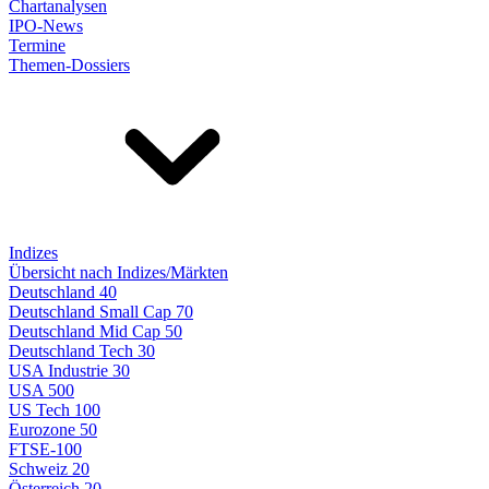
Chartanalysen
IPO-News
Termine
Themen-Dossiers
Indizes
Übersicht nach Indizes/Märkten
Deutschland 40
Deutschland Small Cap 70
Deutschland Mid Cap 50
Deutschland Tech 30
USA Industrie 30
USA 500
US Tech 100
Eurozone 50
FTSE-100
Schweiz 20
Österreich 20