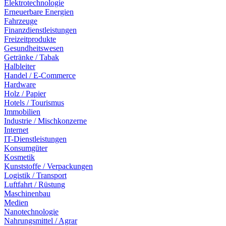
Elektrotechnologie
Erneuerbare Energien
Fahrzeuge
Finanzdienstleistungen
Freizeitprodukte
Gesundheitswesen
Getränke / Tabak
Halbleiter
Handel / E-Commerce
Hardware
Holz / Papier
Hotels / Tourismus
Immobilien
Industrie / Mischkonzerne
Internet
IT-Dienstleistungen
Konsumgüter
Kosmetik
Kunststoffe / Verpackungen
Logistik / Transport
Luftfahrt / Rüstung
Maschinenbau
Medien
Nanotechnologie
Nahrungsmittel / Agrar