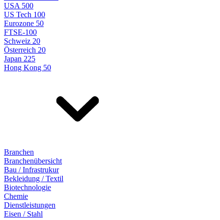
USA 500
US Tech 100
Eurozone 50
FTSE-100
Schweiz 20
Österreich 20
Japan 225
Hong Kong 50
Branchen
Branchenübersicht
Bau / Infrastrukur
Bekleidung / Textil
Biotechnologie
Chemie
Dienstleistungen
Eisen / Stahl