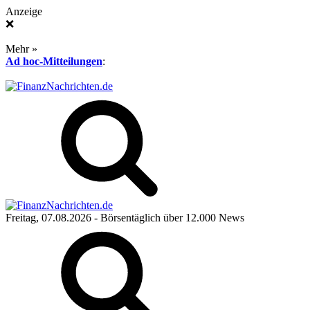
Anzeige
❌
Mehr »
Ad hoc-Mitteilungen
:
Freitag, 07.08.2026
- Börsentäglich über 12.000 News