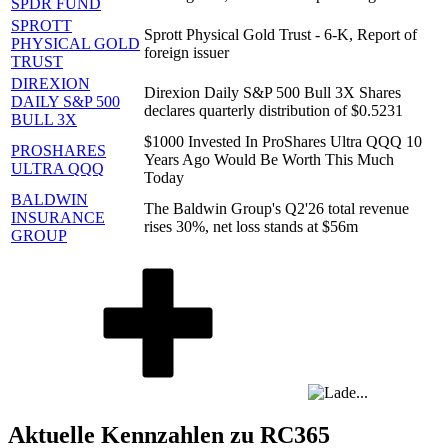
SPDR FUND
SPROTT
Sprott Physical Gold Trust - 6-K, Report of
PHYSICAL GOLD
foreign issuer
TRUST
DIREXION
Direxion Daily S&P 500 Bull 3X Shares
DAILY S&P 500
declares quarterly distribution of $0.5231
BULL 3X
$1000 Invested In ProShares Ultra QQQ 10
PROSHARES
Years Ago Would Be Worth This Much
ULTRA QQQ
Today
BALDWIN
The Baldwin Group's Q2'26 total revenue
INSURANCE
rises 30%, net loss stands at $56m
GROUP
Aktuelle Kennzahlen zu RC365