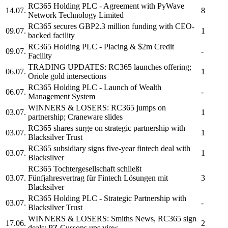
RC365 Holding PLC
- Agreement with PyWave
14.07.
8
Network Technology Limited
RC365
secures GBP2.3 million funding with CEO-
09.07.
1
backed facility
RC365 Holding PLC
- Placing & $2m Credit
09.07.
-
Facility
TRADING UPDATES:
RC365
launches offering;
06.07.
1
Oriole gold intersections
RC365 Holding PLC
- Launch of Wealth
06.07.
-
Management System
WINNERS & LOSERS:
RC365
jumps on
03.07.
1
partnership; Craneware slides
RC365
shares surge on strategic partnership with
03.07.
1
Blacksilver Trust
RC365
subsidiary signs five-year fintech deal with
03.07.
1
Blacksilver
RC365
Tochtergesellschaft schließt
03.07.
Fünfjahresvertrag für Fintech Lösungen mit
3
Blacksilver
RC365 Holding PLC
- Strategic Partnership with
03.07.
-
Blacksilver Trust
WINNERS & LOSERS: Smiths News,
RC365
sign
17.06.
2
deals; PZ Cussons ups view