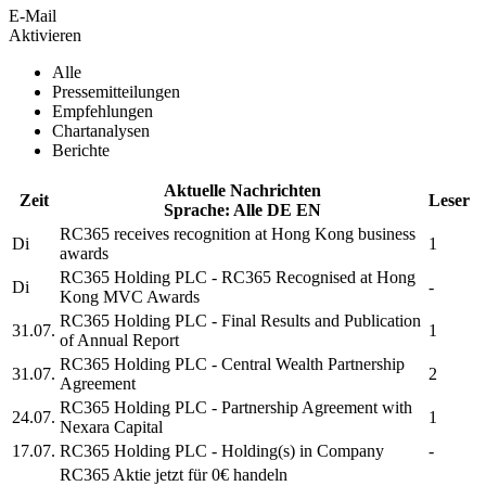
E-Mail
Aktivieren
Alle
Pressemitteilungen
Empfehlungen
Chartanalysen
Berichte
Aktuelle Nachrichten
Zeit
Leser
Sprache:
Alle
DE
EN
RC365
receives recognition at Hong Kong business
Di
1
awards
RC365 Holding PLC
-
RC365
Recognised at Hong
Di
-
Kong MVC Awards
RC365 Holding PLC
- Final Results and Publication
31.07.
1
of Annual Report
RC365 Holding PLC
- Central Wealth Partnership
31.07.
2
Agreement
RC365 Holding PLC
- Partnership Agreement with
24.07.
1
Nexara Capital
17.07.
RC365 Holding PLC
- Holding(s) in Company
-
RC365
Aktie jetzt für 0€ handeln