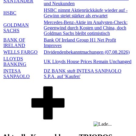
SANTANDER
und Neukunden
HSBC nimmt Aktienrückkäufe wieder auf -
HSBC
Gewinn steigt stärker als erwartet
Mercedes-Benz-Aktie im Analysten-Check:
GOLDMAN
Gegenwind durch Kosten und China, doch
SACHS
Goldman Sachs bleibt optimistisch
BANK OF
Bank Of Ireland Group H1 Net Profit
IRELAND
Improves
WELLS FARGO
Dividendenbekanntmachungen (07.08.2026)
LLOYDS
UK Lloyds House Prices Remain Unchanged
BANKING
INTESA
DZ BANK stuft INTESA SANPAOLO
SANPAOLO
S.P.A. auf 'Kaufen'