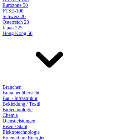
Eurozone 50
FTSE-100
Schweiz 20
Österreich 20
Japan 225
Hong Kong 50
Branchen
Branchenübersicht
Bau / Infrastrukur
Bekleidung / Textil
Biotechnologie
Chemie
Dienstleistungen
Eisen / Stahl
Elektrotechnologie
Erneuerbare Energien