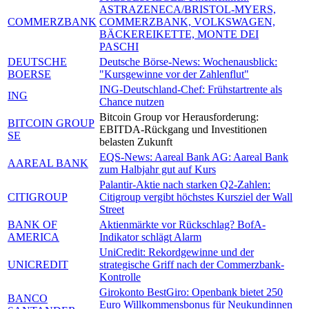
ASTRAZENECA/BRISTOL-MYERS,
COMMERZBANK
COMMERZBANK, VOLKSWAGEN,
BÄCKEREIKETTE, MONTE DEI
PASCHI
DEUTSCHE
Deutsche Börse-News: Wochenausblick:
BOERSE
"Kursgewinne vor der Zahlenflut"
ING-Deutschland-Chef: Frühstartrente als
ING
Chance nutzen
Bitcoin Group vor Herausforderung:
BITCOIN GROUP
EBITDA-Rückgang und Investitionen
SE
belasten Zukunft
EQS-News: Aareal Bank AG: Aareal Bank
AAREAL BANK
zum Halbjahr gut auf Kurs
Palantir-Aktie nach starken Q2-Zahlen:
CITIGROUP
Citigroup vergibt höchstes Kursziel der Wall
Street
BANK OF
Aktienmärkte vor Rückschlag? BofA-
AMERICA
Indikator schlägt Alarm
UniCredit: Rekordgewinne und der
UNICREDIT
strategische Griff nach der Commerzbank-
Kontrolle
Girokonto BestGiro: Openbank bietet 250
BANCO
Euro Willkommensbonus für Neukundinnen