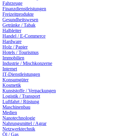
Fahrzeuge
Finanzdienstleistungen
Freizeitprodukte
Gesundheitswesen
Getränke / Tabak
Halbleiter
Handel / E-Commerce
Hardware
Holz / Papier
Hotels / Tourismus
Immobilien
Industrie / Mischkonzerne
Internet
IT-Dienstleistungen
Konsumgüter
Kosmetik
Kunststoffe / Verpackungen
Logistik / Transport
Luftfahrt / Rüstung
Maschinenbau
Medien
Nanotechnologie
Nahrungsmittel / Agrar
Netzwerktechnik
Öl / Gas