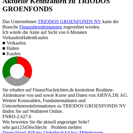
Aktuelle Kennzahlen zu TRIODOS
GROENFONDS
Das Unternehmen
TRIODOS GROENFONDS NV
kann der
Branche
Finanzdienstleistungen
zugeordnet werden.
Ich würde die Aktie auf Sicht von 6 Monaten
Verkaufen
Halten
Kaufen
■ Verkaufen
■ Halten
■ Kaufen
Sie erhalten auf FinanzNachrichten.de kostenlose Realtime-
Aktienkurse von
und
sowie Kurse und Daten von
ARIVA.DE AG
.
Weitere Kennzahlen, Fundamentaldaten und
Unternehmensinformationen zu TRIODOS GROENFONDS NV
finden Sie auf
Wallstreet Online
.
FNRD-2.627.0
Wie bewerten Sie die aktuell angezeigte Seite?
sehr gut
1
2
3
4
5
6
schlecht
Problem melden
Deutschland 40
Xetra-Orderbuch
Ad hoc-Mitteilungen