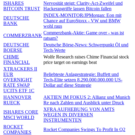
ISHARES
Nervosität steigt: Clarity-Act-Zweifel und
BITCOIN TRUST
Hackerangriffe lassen Bitcoin fallen
INDEX-MONITOR/JPMorgan: Eon mit
DEUTSCHE
Chance auf EuroStoxx - VW und BMW
BANK
wohl raus
Commerzbank-Aktie: Game over - was ist
COMMERZBANK
ratsam?
DEUTSCHE
Deutsche Börse-News: Schwerpunkt Öl und
BOERSE
Tech-Werte
CHIME
Wolfe Research raises Chime Financial stock
FINANCIAL
price target on earnings beat
XTRACKERS II
EUR
Beliebteste Anlagestrategie: Buffett und
OVERNIGHT
Tech-Elite setzen 8.290.000.000.000 US-
RATE SWAP
Dollar auf diese Strategie
UCITS ETF 1C
HANNOVER
AKTIEN IM FOKUS 2: Allianz und Munich
RUECK
Re nach Zahlen und Ausblick unter Druck
XFRA AUFHEBUNG VON AMTS
ISHARES CORE
WEGEN IN DIVERSEN
MSCI WORLD
INSTRUMENTEN
ROCKET
Rocket Companies Swings To Profit In Q2
COMPANIES