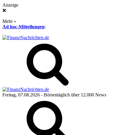
Anzeige
❌
Mehr »
Ad hoc-Mitteilungen
:
Freitag, 07.08.2026
- Börsentäglich über 12.000 News