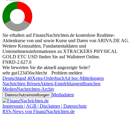
Sie erhalten auf FinanzNachrichten.de kostenlose Realtime-
Aktienkurse von
und
sowie Kurse und Daten von
ARIVA.DE AG
.
Weitere Kennzahlen, Fundamentaldaten und
Unternehmensinformationen zu XTRACKERS PHYSICAL
GOLD ETC USD finden Sie auf
Wallstreet Online
.
FNRD-2.627.0
Wie bewerten Sie die aktuell angezeigte Seite?
sehr gut
1
2
3
4
5
6
schlecht
Problem melden
Deutschland 40
Xetra-Orderbuch
Ad hoc-Mitteilungen
Nachrichten Börsen
Aktien-Empfehlungen
Branchen
Medien
Nachrichten-Archiv
Mediadaten
Datenschutzeinstellungen
Impressum | AGB | Disclaimer | Datenschutz
RSS-News von FinanzNachrichten.de