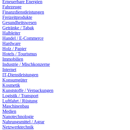
Erneuerbare Energien
Fahrzeuge
Finanzdienstleistungen
Freizeitprodukte
Gesundheitswesen
Getränke / Tabak
Halbleiter
Handel / E-Commerce
Hardware
Holz / Papier
Hotels / Tourismus
Immobilien
Industrie / Mischkonzerne
Internet
IT-Dienstleistungen
Konsumgüter
Kosmetik
Kunststoffe / Verpackungen
Logistik / Transport
Luftfahrt / Rüstung
Maschinenbau
Medien
Nanotechnologie
Nahrungsmittel / Agrar
Netzwerktechnik