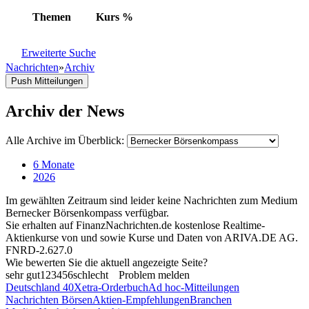
Themen
Kurs
%
Erweiterte Suche
Nachrichten
»
Archiv
Push Mitteilungen
Archiv der News
Alle Archive im Überblick:
6 Monate
2026
Im gewählten Zeitraum sind leider keine Nachrichten zum Medium
Bernecker Börsenkompass verfügbar.
Sie erhalten auf FinanzNachrichten.de kostenlose Realtime-
Aktienkurse von
und
sowie Kurse und Daten von
ARIVA.DE AG
.
FNRD-2.627.0
Wie bewerten Sie die aktuell angezeigte Seite?
sehr gut
1
2
3
4
5
6
schlecht
Problem melden
Deutschland 40
Xetra-Orderbuch
Ad hoc-Mitteilungen
Nachrichten Börsen
Aktien-Empfehlungen
Branchen