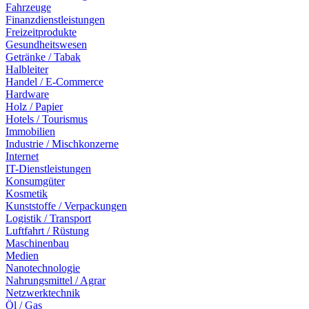
Fahrzeuge
Finanzdienstleistungen
Freizeitprodukte
Gesundheitswesen
Getränke / Tabak
Halbleiter
Handel / E-Commerce
Hardware
Holz / Papier
Hotels / Tourismus
Immobilien
Industrie / Mischkonzerne
Internet
IT-Dienstleistungen
Konsumgüter
Kosmetik
Kunststoffe / Verpackungen
Logistik / Transport
Luftfahrt / Rüstung
Maschinenbau
Medien
Nanotechnologie
Nahrungsmittel / Agrar
Netzwerktechnik
Öl / Gas