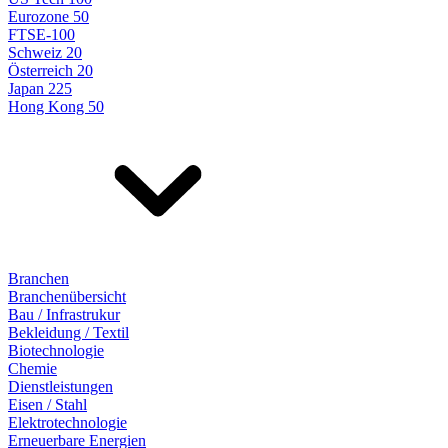
Eurozone 50
FTSE-100
Schweiz 20
Österreich 20
Japan 225
Hong Kong 50
Branchen
Branchenübersicht
Bau / Infrastrukur
Bekleidung / Textil
Biotechnologie
Chemie
Dienstleistungen
Eisen / Stahl
Elektrotechnologie
Erneuerbare Energien