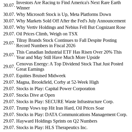
Investors Are Racing to Find America's Next Rare Earth
30.07.
Winner
30.07.
Why Microsoft Stock is Up, Meta Platforms Down
30.07.
Why Markets Sold Off After the Fed's July Announcement
30.07.
Why Vertiv Holdings and Nebius Fell But Cognizant Rose
29.07.
Oil Prices Climb, Weigh on TSX
Tilray Brands Stock Continues to Fall Despite Posting
29.07.
Record Numbers in Fiscal 2026
This Canadian Industrial ETF Has Risen Over 20% This
29.07.
Year and May Still Have Much More Upside
Cenovus Energy: A Top Dividend Stock That Just Posted
29.07.
Great Earnings
29.07.
Equities Bruised Midweek
29.07.
Magna, Brookfield, Corby at 52-Week High
29.07.
Stocks in Play: Capital Power Corporation
29.07.
Stocks Dive at Open
29.07.
Stocks in Play: SECURE Waste Infrastructure Corp.
29.07.
Trump Vows top Hit Iran Hard, Oil Prices Soar
29.07.
Stocks in Play: DATA Communications Management Corp.
29.07.
Hayward Holdings Sprints on Q2 Numbers
29.07.
Stocks in Play: HLS Therapeutics Inc.