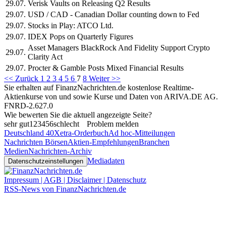
29.07.
Verisk Vaults on Releasing Q2 Results
29.07.
USD / CAD - Canadian Dollar counting down to Fed
29.07.
Stocks in Play: ATCO Ltd.
29.07.
IDEX Pops on Quarterly Figures
Asset Managers BlackRock And Fidelity Support Crypto
29.07.
Clarity Act
29.07.
Procter & Gamble Posts Mixed Financial Results
<< Zurück
1
2
3
4
5
6
7
8
Weiter >>
Sie erhalten auf FinanzNachrichten.de kostenlose Realtime-
Aktienkurse von
und
sowie Kurse und Daten von
ARIVA.DE AG
.
FNRD-2.627.0
Wie bewerten Sie die aktuell angezeigte Seite?
sehr gut
1
2
3
4
5
6
schlecht
Problem melden
Deutschland 40
Xetra-Orderbuch
Ad hoc-Mitteilungen
Nachrichten Börsen
Aktien-Empfehlungen
Branchen
Medien
Nachrichten-Archiv
Mediadaten
Datenschutzeinstellungen
Impressum | AGB | Disclaimer | Datenschutz
RSS-News von FinanzNachrichten.de