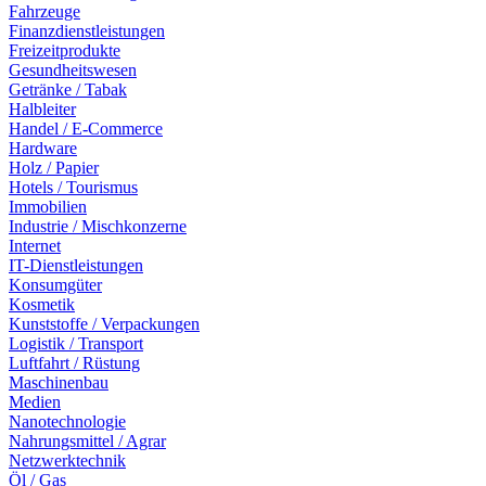
Fahrzeuge
Finanzdienstleistungen
Freizeitprodukte
Gesundheitswesen
Getränke / Tabak
Halbleiter
Handel / E-Commerce
Hardware
Holz / Papier
Hotels / Tourismus
Immobilien
Industrie / Mischkonzerne
Internet
IT-Dienstleistungen
Konsumgüter
Kosmetik
Kunststoffe / Verpackungen
Logistik / Transport
Luftfahrt / Rüstung
Maschinenbau
Medien
Nanotechnologie
Nahrungsmittel / Agrar
Netzwerktechnik
Öl / Gas