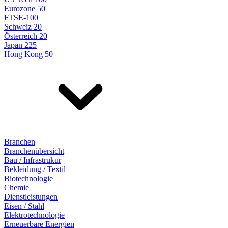
Eurozone 50
FTSE-100
Schweiz 20
Österreich 20
Japan 225
Hong Kong 50
Branchen
Branchenübersicht
Bau / Infrastrukur
Bekleidung / Textil
Biotechnologie
Chemie
Dienstleistungen
Eisen / Stahl
Elektrotechnologie
Erneuerbare Energien