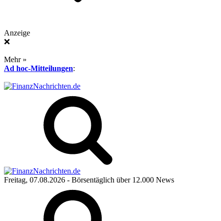
Anzeige
❌
Mehr »
Ad hoc-Mitteilungen
:
Freitag, 07.08.2026
- Börsentäglich über 12.000 News