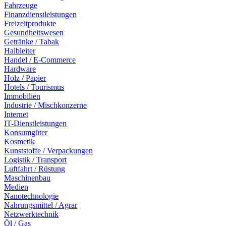
Fahrzeuge
Finanzdienstleistungen
Freizeitprodukte
Gesundheitswesen
Getränke / Tabak
Halbleiter
Handel / E-Commerce
Hardware
Holz / Papier
Hotels / Tourismus
Immobilien
Industrie / Mischkonzerne
Internet
IT-Dienstleistungen
Konsumgüter
Kosmetik
Kunststoffe / Verpackungen
Logistik / Transport
Luftfahrt / Rüstung
Maschinenbau
Medien
Nanotechnologie
Nahrungsmittel / Agrar
Netzwerktechnik
Öl / Gas