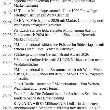
hajoona erhält German Brand Award 2026 für starke
02.07.
Markenführung
16 Tonnen Müll eingesammelt: Über 1000 Freiwillige
01.07.
beteiligen sich an proWIN CleanUp
CREATE: Wie hajoona 2026 mit Marke, Community und
30.06.
Wachstum erfolgreich gestaltet
Pia Czech startete trotz erzielter Millionenumsätze im
29.06.
Direktvertrieb 2024 bei null mit Zinzino im Network
Marketing durch
PM-International stärkt seine Präsenz im Süden Japans mit
29.06.
neuem Direct Sales Center in Fukuoka
26.06.
FitLine gewinnt den German Brand Award 2026
5 Stunden Online-Kick-off: ALEONN skizziert den neuen
26.06.
Vergütungsplan
PM-International hat in Zusammenarbeit mit World Vision
26.06.
bislang 10.660 Kinder mit dem "PM We Care"-Programm
unterstützt.
Oliver Barthel startet bei PM-International: Von Werten,
25.06.
Wachstum und neuer Heimat
Franz Pollak: Die Zukunft ist nicht Sache des Schicksals,
25.06.
sondern Sache der Entscheidung
RINGANA will 85 Millionen US-Dollar in den neuen
24.06.
amerikanischen Standort in Virginia investieren und 435