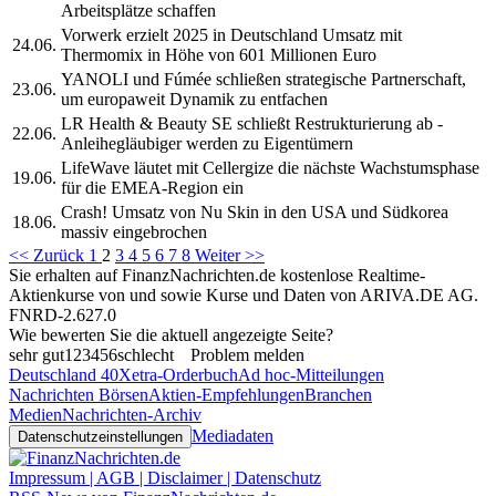
Arbeitsplätze schaffen
Vorwerk erzielt 2025 in Deutschland Umsatz mit
24.06.
Thermomix in Höhe von 601 Millionen Euro
YANOLI und Fúmée schließen strategische Partnerschaft,
23.06.
um europaweit Dynamik zu entfachen
LR Health & Beauty SE schließt Restrukturierung ab -
22.06.
Anleihegläubiger werden zu Eigentümern
LifeWave läutet mit Cellergize die nächste Wachstumsphase
19.06.
für die EMEA-Region ein
Crash! Umsatz von Nu Skin in den USA und Südkorea
18.06.
massiv eingebrochen
<< Zurück
1
2
3
4
5
6
7
8
Weiter >>
Sie erhalten auf FinanzNachrichten.de kostenlose Realtime-
Aktienkurse von
und
sowie Kurse und Daten von
ARIVA.DE AG
.
FNRD-2.627.0
Wie bewerten Sie die aktuell angezeigte Seite?
sehr gut
1
2
3
4
5
6
schlecht
Problem melden
Deutschland 40
Xetra-Orderbuch
Ad hoc-Mitteilungen
Nachrichten Börsen
Aktien-Empfehlungen
Branchen
Medien
Nachrichten-Archiv
Mediadaten
Datenschutzeinstellungen
Impressum | AGB | Disclaimer | Datenschutz