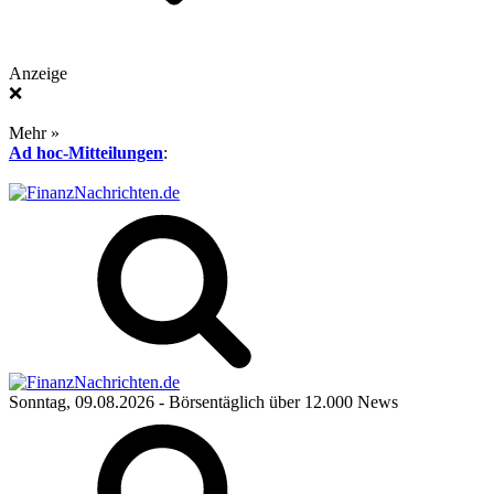
Anzeige
❌
Mehr »
Ad hoc-Mitteilungen
:
Sonntag, 09.08.2026
- Börsentäglich über 12.000 News