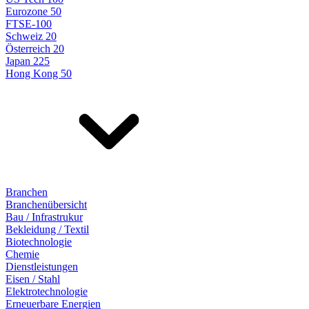
Eurozone 50
FTSE-100
Schweiz 20
Österreich 20
Japan 225
Hong Kong 50
Branchen
Branchenübersicht
Bau / Infrastrukur
Bekleidung / Textil
Biotechnologie
Chemie
Dienstleistungen
Eisen / Stahl
Elektrotechnologie
Erneuerbare Energien