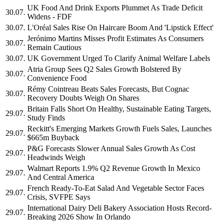
UK Food And Drink Exports Plummet As Trade Deficit
30.07.
Widens - FDF
30.07.
L'Oréal Sales Rise On Haircare Boom And 'Lipstick Effect'
Jerónimo Martins Misses Profit Estimates As Consumers
30.07.
Remain Cautious
30.07.
UK Government Urged To Clarify Animal Welfare Labels
Atria Group Sees Q2 Sales Growth Bolstered By
30.07.
Convenience Food
Rémy Cointreau Beats Sales Forecasts, But Cognac
30.07.
Recovery Doubts Weigh On Shares
Britain Falls Short On Healthy, Sustainable Eating Targets,
29.07.
Study Finds
Reckitt's Emerging Markets Growth Fuels Sales, Launches
29.07.
$665m Buyback
P&G Forecasts Slower Annual Sales Growth As Cost
29.07.
Headwinds Weigh
Walmart Reports 1.9% Q2 Revenue Growth In Mexico
29.07.
And Central America
French Ready-To-Eat Salad And Vegetable Sector Faces
29.07.
Crisis, SVFPE Says
International Dairy Deli Bakery Association Hosts Record-
29.07.
Breaking 2026 Show In Orlando