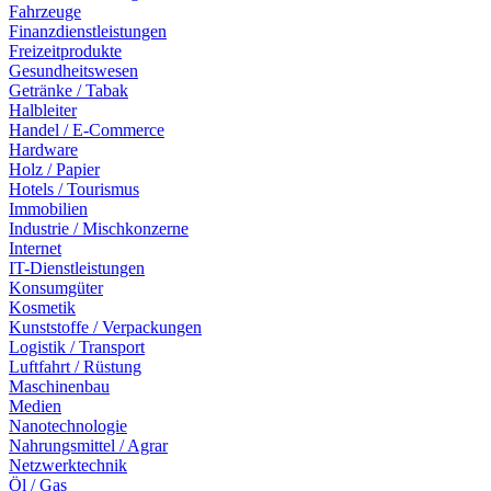
Fahrzeuge
Finanzdienstleistungen
Freizeitprodukte
Gesundheitswesen
Getränke / Tabak
Halbleiter
Handel / E-Commerce
Hardware
Holz / Papier
Hotels / Tourismus
Immobilien
Industrie / Mischkonzerne
Internet
IT-Dienstleistungen
Konsumgüter
Kosmetik
Kunststoffe / Verpackungen
Logistik / Transport
Luftfahrt / Rüstung
Maschinenbau
Medien
Nanotechnologie
Nahrungsmittel / Agrar
Netzwerktechnik
Öl / Gas