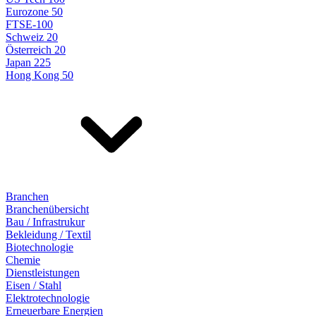
Eurozone 50
FTSE-100
Schweiz 20
Österreich 20
Japan 225
Hong Kong 50
Branchen
Branchenübersicht
Bau / Infrastrukur
Bekleidung / Textil
Biotechnologie
Chemie
Dienstleistungen
Eisen / Stahl
Elektrotechnologie
Erneuerbare Energien