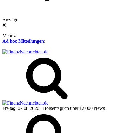
Anzeige
❌
Mehr »
Ad hoc-Mitteilungen
:
Freitag, 07.08.2026
- Börsentäglich über 12.000 News