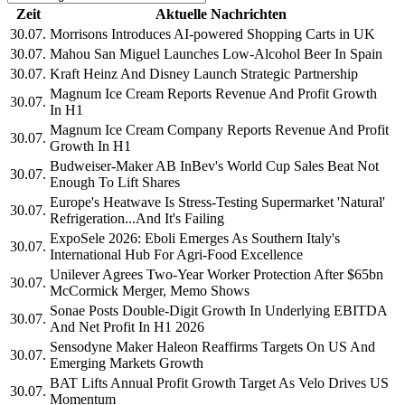
Zeit
Aktuelle Nachrichten
30.07.
Morrisons Introduces AI-powered Shopping Carts in UK
30.07.
Mahou San Miguel Launches Low-Alcohol Beer In Spain
30.07.
Kraft Heinz And Disney Launch Strategic Partnership
Magnum Ice Cream Reports Revenue And Profit Growth
30.07.
In H1
Magnum Ice Cream Company Reports Revenue And Profit
30.07.
Growth In H1
Budweiser-Maker AB InBev's World Cup Sales Beat Not
30.07.
Enough To Lift Shares
Europe's Heatwave Is Stress-Testing Supermarket 'Natural'
30.07.
Refrigeration...And It's Failing
ExpoSele 2026: Eboli Emerges As Southern Italy's
30.07.
International Hub For Agri-Food Excellence
Unilever Agrees Two-Year Worker Protection After $65bn
30.07.
McCormick Merger, Memo Shows
Sonae Posts Double-Digit Growth In Underlying EBITDA
30.07.
And Net Profit In H1 2026
Sensodyne Maker Haleon Reaffirms Targets On US And
30.07.
Emerging Markets Growth
BAT Lifts Annual Profit Growth Target As Velo Drives US
30.07.
Momentum