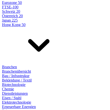
Eurozone 50
FTSE-100
Schweiz 20
Österreich 20
Japan 225
Hong Kong 50
Branchen
Branchenübersicht
Bau / Infrastrukur
Bekleidung / Textil
Biotechnologie
Chemie
Dienstleistungen
Eisen / Stahl
Elektrotechnologie
Erneuerbare Energien