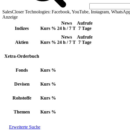
SalesCloser Technologies: Facebook, YouTube, Instagram, WhatsAp
Anzeige
News
Aufrufe
Indizes
Kurs
%
24 h / 7 T
7 Tage
News
Aufrufe
Aktien
Kurs
%
24 h / 7 T
7 Tage
Xetra-Orderbuch
Fonds
Kurs
%
Devisen
Kurs
%
Rohstoffe
Kurs
%
Themen
Kurs
%
Erweiterte Suche