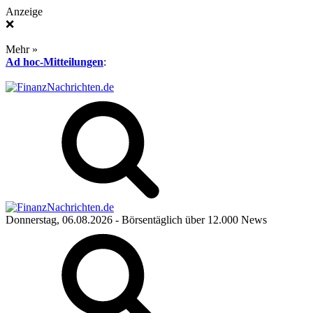
Anzeige
❌
Mehr »
Ad hoc-Mitteilungen
:
Donnerstag, 06.08.2026
- Börsentäglich über 12.000 News