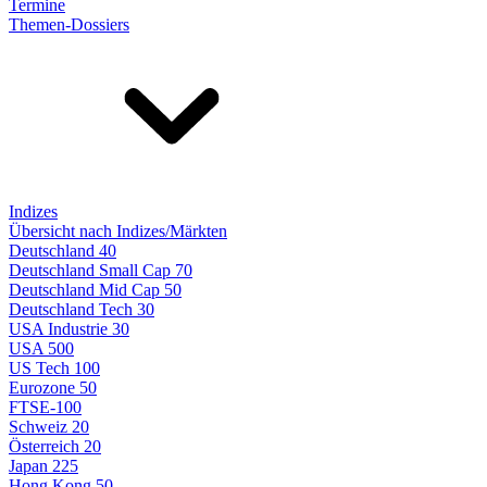
Termine
Themen-Dossiers
Indizes
Übersicht nach Indizes/Märkten
Deutschland 40
Deutschland Small Cap 70
Deutschland Mid Cap 50
Deutschland Tech 30
USA Industrie 30
USA 500
US Tech 100
Eurozone 50
FTSE-100
Schweiz 20
Österreich 20
Japan 225
Hong Kong 50