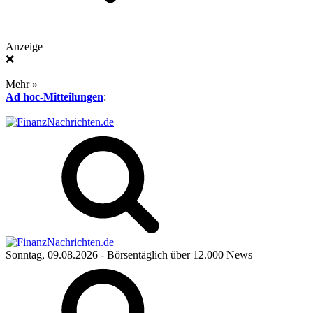
Anzeige
❌
Mehr »
Ad hoc-Mitteilungen
:
Sonntag, 09.08.2026
- Börsentäglich über 12.000 News