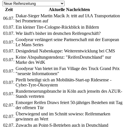
Zeit
Aktuelle Nachrichten
Dakar-Sieger Martin Macík Jr. tritt auf IAA Transportation
06.07.
bei Prometeon auf
03.07.
Ein kleiner Tire-Cologne-Rückblick in Bildern
03.07.
Wie läuft's bisher im deutschen Reifengeschäft?
Goodyear verlängert seine Partnerschaft mit der European
03.07.
Le Mans Series
03.07.
Designdetail Nabenkappe: Weiterentwicklung bei CMS
Keine Abspaltungstendenz: "ReifenDeutschland" nur
03.07.
Marke des WdK
Goodyear Van bietet im Fan Village des Truck Grand Prix
03.07.
"neueste Informationen"
Pirelli beteiligt sich an Mobilitäts-Start-up Ridesense -
03.07.
Cyber-Tyre-Ökosystem
Runderneuerungsbranche in Köln auch jenseits des AZUR-
03.07.
Stands vertreten
Entsorger Reifen Draws feiert 50-jähriges Bestehen mit Tag
02.07.
der offenen Tür
Überwiegend und im Schnitt sowieso: Reifenmarken
02.07.
gewinnen an Wert
02.07.
Zuwachs an Point-S-Betrieben auch in Deutschland