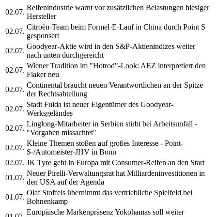
Reifenindustrie warnt vor zusätzlichen Belastungen hiesiger
02.07.
Hersteller
Citroën-Team beim Formel-E-Lauf in China durch Point S
02.07.
gesponsert
Goodyear-Aktie wird in den S&P-Aktienindizes weiter
02.07.
nach unten durchgereicht
Wiener Tradition im "Hotrod"-Look: AEZ interpretiert den
02.07.
Fiaker neu
Continental braucht neuen Verantwortlichen an der Spitze
02.07.
der Rechtsabteilung
Stadt Fulda ist neuer Eigentümer des Goodyear-
02.07.
Werksgeländes
Linglong-Mitarbeiter in Serbien stirbt bei Arbeitsunfall -
02.07.
"Vorgaben missachtet"
Kleine Themen stoßen auf großes Interesse - Point-
02.07.
S-/Automeister-JHV in Bonn
02.07.
JK Tyre geht in Europa mit Consumer-Reifen an den Start
Neuer Pirelli-Verwaltungsrat hat Milliardeninvestitionen in
01.07.
den USA auf der Agenda
Olaf Stoffels übernimmt das vertriebliche Spielfeld bei
01.07.
Bohnenkamp
Europäische Markenpräsenz Yokohamas soll weiter
01.07.