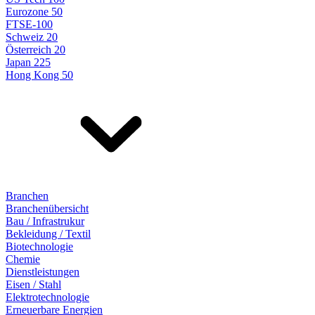
Eurozone 50
FTSE-100
Schweiz 20
Österreich 20
Japan 225
Hong Kong 50
Branchen
Branchenübersicht
Bau / Infrastrukur
Bekleidung / Textil
Biotechnologie
Chemie
Dienstleistungen
Eisen / Stahl
Elektrotechnologie
Erneuerbare Energien