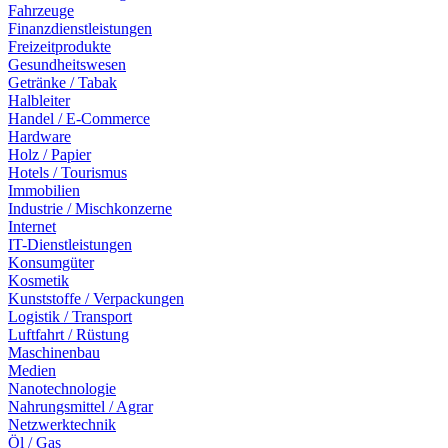
Fahrzeuge
Finanzdienstleistungen
Freizeitprodukte
Gesundheitswesen
Getränke / Tabak
Halbleiter
Handel / E-Commerce
Hardware
Holz / Papier
Hotels / Tourismus
Immobilien
Industrie / Mischkonzerne
Internet
IT-Dienstleistungen
Konsumgüter
Kosmetik
Kunststoffe / Verpackungen
Logistik / Transport
Luftfahrt / Rüstung
Maschinenbau
Medien
Nanotechnologie
Nahrungsmittel / Agrar
Netzwerktechnik
Öl / Gas