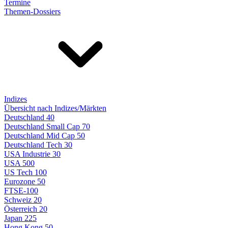
Termine
Themen-Dossiers
Indizes
Übersicht nach Indizes/Märkten
Deutschland 40
Deutschland Small Cap 70
Deutschland Mid Cap 50
Deutschland Tech 30
USA Industrie 30
USA 500
US Tech 100
Eurozone 50
FTSE-100
Schweiz 20
Österreich 20
Japan 225
Hong Kong 50