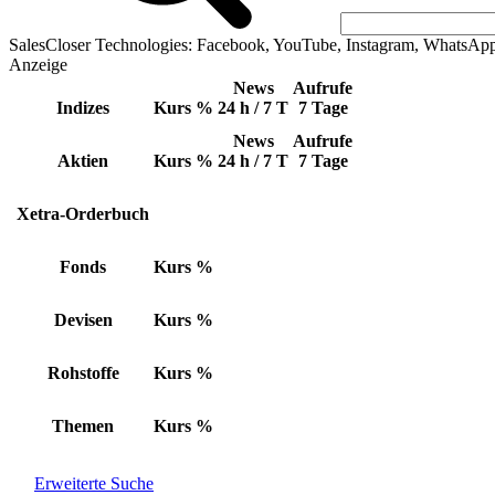
SalesCloser Technologies: Facebook, YouTube, Instagram, WhatsAp
Anzeige
News
Aufrufe
Indizes
Kurs
%
24 h / 7 T
7 Tage
News
Aufrufe
Aktien
Kurs
%
24 h / 7 T
7 Tage
Xetra-Orderbuch
Fonds
Kurs
%
Devisen
Kurs
%
Rohstoffe
Kurs
%
Themen
Kurs
%
Erweiterte Suche