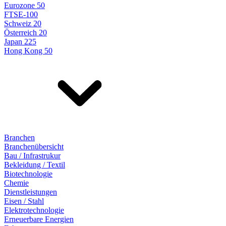
Eurozone 50
FTSE-100
Schweiz 20
Österreich 20
Japan 225
Hong Kong 50
Branchen
Branchenübersicht
Bau / Infrastrukur
Bekleidung / Textil
Biotechnologie
Chemie
Dienstleistungen
Eisen / Stahl
Elektrotechnologie
Erneuerbare Energien