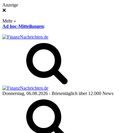
Anzeige
❌
Mehr »
Ad hoc-Mitteilungen
:
Donnerstag, 06.08.2026
- Börsentäglich über 12.000 News