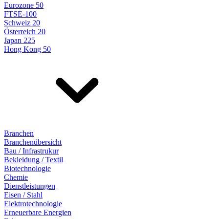
Eurozone 50
FTSE-100
Schweiz 20
Österreich 20
Japan 225
Hong Kong 50
Branchen
Branchenübersicht
Bau / Infrastrukur
Bekleidung / Textil
Biotechnologie
Chemie
Dienstleistungen
Eisen / Stahl
Elektrotechnologie
Erneuerbare Energien