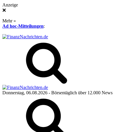
Anzeige
❌
Mehr »
Ad hoc-Mitteilungen
:
Donnerstag, 06.08.2026
- Börsentäglich über 12.000 News