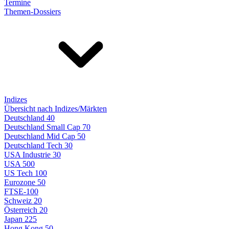
Termine
Themen-Dossiers
Indizes
Übersicht nach Indizes/Märkten
Deutschland 40
Deutschland Small Cap 70
Deutschland Mid Cap 50
Deutschland Tech 30
USA Industrie 30
USA 500
US Tech 100
Eurozone 50
FTSE-100
Schweiz 20
Österreich 20
Japan 225
Hong Kong 50