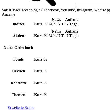
SalesCloser Technologies: Facebook, YouTube, Instagram, WhatsAp
Anzeige
News
Aufrufe
Indizes
Kurs
%
24 h / 7 T
7 Tage
News
Aufrufe
Aktien
Kurs
%
24 h / 7 T
7 Tage
Xetra-Orderbuch
Fonds
Kurs
%
Devisen
Kurs
%
Rohstoffe
Kurs
%
Themen
Kurs
%
Erweiterte Suche