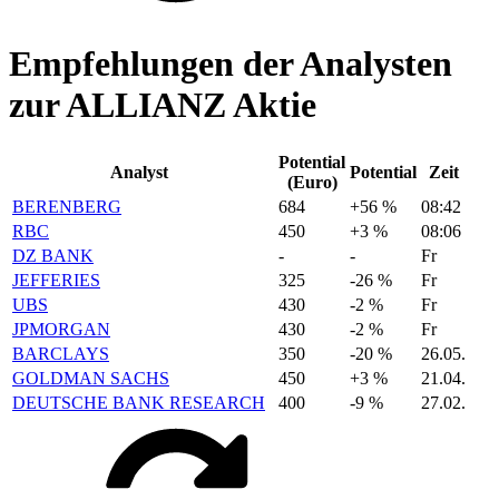
Empfehlungen der Analysten
zur ALLIANZ Aktie
Potential
Analyst
Potential
Zeit
(Euro)
BERENBERG
684
+56 %
08:42
RBC
450
+3 %
08:06
DZ BANK
-
-
Fr
JEFFERIES
325
-26 %
Fr
UBS
430
-2 %
Fr
JPMORGAN
430
-2 %
Fr
BARCLAYS
350
-20 %
26.05.
GOLDMAN SACHS
450
+3 %
21.04.
DEUTSCHE BANK RESEARCH
400
-9 %
27.02.