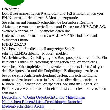
FN-Nutzer
Den Diagrammen liegen 9 Analysen und 162 Empfehlungen von
FN-Nutzern aus den letzten 6 Monaten zugrunde.
Sie erhalten auf FinanzNachrichten.de kostenlose Realtime-
Aktienkurse von
und
sowie Kurse und Daten von
ARIVA.DE AG
.
Weitere Kennzahlen, Fundamentaldaten und
Unternehmensinformationen zu ALLIANZ SE finden Sie auf
Wallstreet Online
.
FNRD-2.627.0
Wie bewerten Sie die aktuell angezeigte Seite?
sehr gut
1
2
3
4
5
6
schlecht
Problem melden
Werbehinweise:
Die Billigung des Basisprospekts durch die BaFin
ist nicht als ihre Befürwortung der angebotenen Wertpapiere zu
verstehen. Wir empfehlen Interessenten und potenziellen Anlegern
den Basisprospekt und die Endgültigen Bedingungen zu lesen,
bevor sie eine Anlageentscheidung treffen, um sich möglichst
umfassend zu informieren, insbesondere über die potenziellen
Risiken und Chancen des Wertpapiers. Sie sind im Begriff, ein
Produkt zu erwerben, das nicht einfach ist und schwer zu verstehen
sein kann.
Deutschland 40
Xetra-Orderbuch
Ad hoc-Mitteilungen
Nachrichten Börsen
Aktien-Empfehlungen
Branchen
Medien
Nachrichten-Archiv