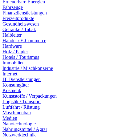
Erneuerbare Energien
Fahrzeuge
Finanzdienstleistungen
Freizeitprodukte
Gesundheitswesen
Getränke / Tabak
Halbleiter
Handel / E-Commerce
Hardware
Holz / Papier
Hotels / Tourismus
Immobilien
Industrie / Mischkonzerne
Internet
IT-Dienstleistungen
Konsumgüter
Kosmetik
Kunststoffe / Verpackungen
Logistik / Transport
Luftfahrt / Rüstung
Maschinenbau
Medien
Nanotechnologie
Nahrungsmittel / Agrar
Netzwerktechnik