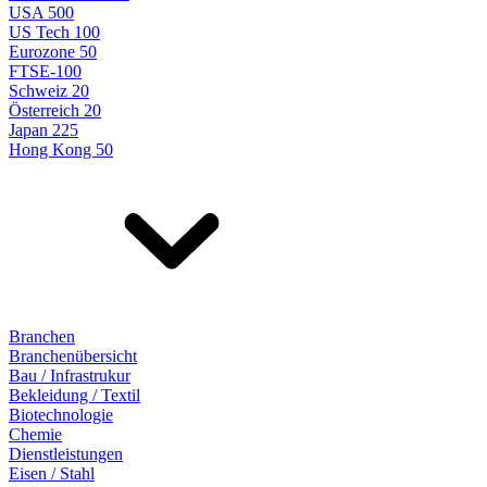
USA 500
US Tech 100
Eurozone 50
FTSE-100
Schweiz 20
Österreich 20
Japan 225
Hong Kong 50
Branchen
Branchenübersicht
Bau / Infrastrukur
Bekleidung / Textil
Biotechnologie
Chemie
Dienstleistungen
Eisen / Stahl