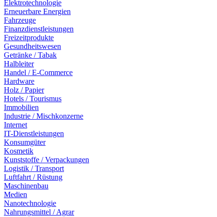
Elektrotechnologie
Erneuerbare Energien
Fahrzeuge
Finanzdienstleistungen
Freizeitprodukte
Gesundheitswesen
Getränke / Tabak
Halbleiter
Handel / E-Commerce
Hardware
Holz / Papier
Hotels / Tourismus
Immobilien
Industrie / Mischkonzerne
Internet
IT-Dienstleistungen
Konsumgüter
Kosmetik
Kunststoffe / Verpackungen
Logistik / Transport
Luftfahrt / Rüstung
Maschinenbau
Medien
Nanotechnologie
Nahrungsmittel / Agrar