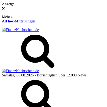
Anzeige
❌
Mehr »
Ad hoc-Mitteilungen
:
Samstag, 08.08.2026
- Börsentäglich über 12.000 News