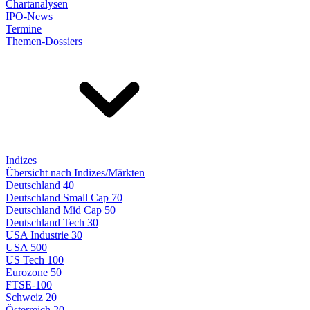
Chartanalysen
IPO-News
Termine
Themen-Dossiers
Indizes
Übersicht nach Indizes/Märkten
Deutschland 40
Deutschland Small Cap 70
Deutschland Mid Cap 50
Deutschland Tech 30
USA Industrie 30
USA 500
US Tech 100
Eurozone 50
FTSE-100
Schweiz 20
Österreich 20