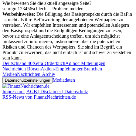
Wie bewerten Sie die aktuell angezeigte Seite?
sehr gut
1
2
3
4
5
6
schlecht
Problem melden
Werbehinweise:
Die Billigung des Basisprospekts durch die BaFin
ist nicht als ihre Befürwortung der angebotenen Wertpapiere zu
verstehen. Wir empfehlen Interessenten und potenziellen Anlegern
den Basisprospekt und die Endgültigen Bedingungen zu lesen,
bevor sie eine Anlageentscheidung treffen, um sich möglichst
umfassend zu informieren, insbesondere über die potenziellen
Risiken und Chancen des Wertpapiers. Sie sind im Begriff, ein
Produkt zu erwerben, das nicht einfach ist und schwer zu verstehen
sein kann.
Deutschland 40
Xetra-Orderbuch
Ad hoc-Mitteilungen
Nachrichten Börsen
Aktien-Empfehlungen
Branchen
Medien
Nachrichten-Archiv
Mediadaten
Datenschutzeinstellungen
Impressum | AGB | Disclaimer | Datenschutz
RSS-News von FinanzNachrichten.de