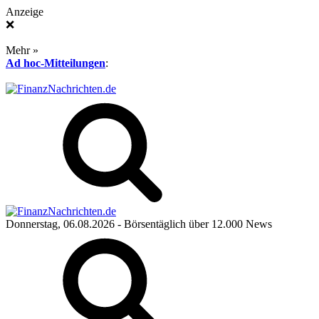
Anzeige
❌
Mehr »
Ad hoc-Mitteilungen
:
Donnerstag, 06.08.2026
- Börsentäglich über 12.000 News