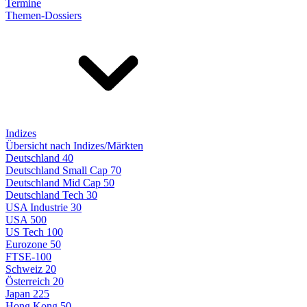
Termine
Themen-Dossiers
Indizes
Übersicht nach Indizes/Märkten
Deutschland 40
Deutschland Small Cap 70
Deutschland Mid Cap 50
Deutschland Tech 30
USA Industrie 30
USA 500
US Tech 100
Eurozone 50
FTSE-100
Schweiz 20
Österreich 20
Japan 225
Hong Kong 50