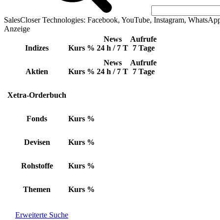
SalesCloser Technologies: Facebook, YouTube, Instagram, WhatsAp
Anzeige
News
Aufrufe
Indizes
Kurs
%
24 h / 7 T
7 Tage
News
Aufrufe
Aktien
Kurs
%
24 h / 7 T
7 Tage
Xetra-Orderbuch
Fonds
Kurs
%
Devisen
Kurs
%
Rohstoffe
Kurs
%
Themen
Kurs
%
Erweiterte Suche