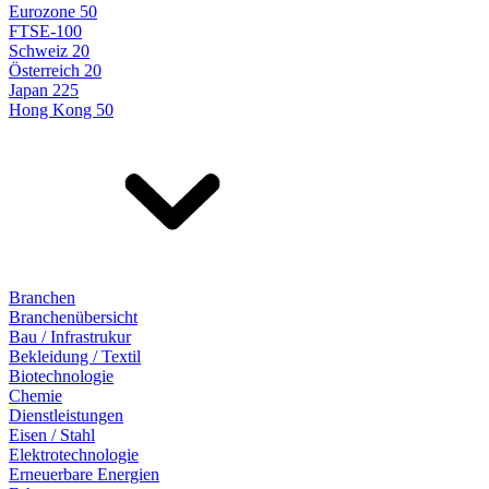
Eurozone 50
FTSE-100
Schweiz 20
Österreich 20
Japan 225
Hong Kong 50
Branchen
Branchenübersicht
Bau / Infrastrukur
Bekleidung / Textil
Biotechnologie
Chemie
Dienstleistungen
Eisen / Stahl
Elektrotechnologie
Erneuerbare Energien